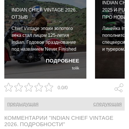
INDIAN CH
INDIAN CHIEF VINTAGE 2026.
2025 И PUR
ОТЗЫВ
ПРО НОВИ
Chief Vintage эпохи золотого
Линейка Ind
века стал лицом 125-летия
пополнится
Indian. Годовое празднование
спецверсиями
под названием Never Finished
и турером. 
будет проходить в течение
модели Elite
ПОДРОБНЕЕ
2026 года в виде различных
Elite 2025 и 
tolik
мероприятий, программ и
представля
продуктов.
максимальн
то есть, он
0.0/0
двигателем 
мультимеди
предыдущая
следующая
PowerBand A
КОММЕНТАРИИ "INDIAN CHIEF VINTAGE
2026. ПОДРОБНОСТИ"