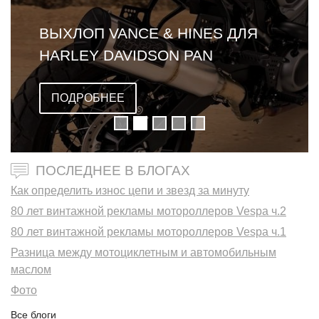
ВЫХЛОП VANCE & HINES ДЛЯ
HARLEY DAVIDSON PAN
AMERICA
ПОДРОБНЕЕ
ПОСЛЕДНЕЕ В БЛОГАХ
Как определить износ цепи и звезд за минуту
80 лет винтажной рекламы мотороллеров Vespa ч.2
80 лет винтажной рекламы мотороллеров Vespa ч.1
Разница между мотоциклетным и автомобильным
маслом
Фото
Все блоги