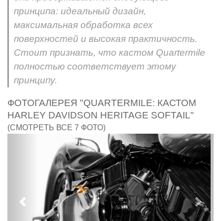
принципа: идеальный дизайн,
максимальная обработка всех
поверхностей и высокая практичность.
Стоит признать, что кастом Quartermile
полностью соответствует этому
принципу.
ФОТОГАЛЕРЕЯ "QUARTERMILE: КАСТОМ
HARLEY DAVIDSON HERITAGE SOFTAIL"
(СМОТРЕТЬ ВСЕ 7 ФОТО)
Предыдущий
След