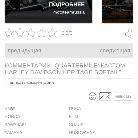
ПОДРОБНЕЕ
условиях в ближайшие
звездой пос
mototeamrussia
месяцы.
Йокогаме.
0.0/0
предыдущая
следующая
КОММЕНТАРИИ "QUARTERMILE: КАСТОМ
HARLEY DAVIDSON HERITAGE SOFTAIL"
написать
BMW
DUCATI
HONDA
KTM
KAWASAKI
SUZUKI
YAMAHA
HUSQVARNA