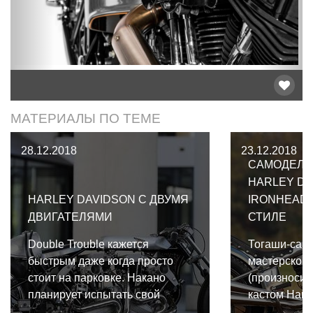
МАТЕРИАЛЫ ПО ТЕМЕ
28.12.2018
23.12.2018
САМОДЕЛЬ
HARLEY DA
HARLEY DAVIDSON С ДВУМЯ
IRONHEAD
ДВИГАТЕЛЯМИ
СТИЛЕ
Double Trouble кажется
Тогаши-сан 
быстрым даже когда просто
мастерской 
стоит на парковке. Накано
(произноситс
планирует испытать свой
кастом Harl
новый мотоцикл в реальных
Sportster 19