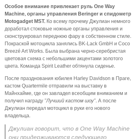
Особое внимание привлекает руль One Way
Machine, органы управления Beringer и спидометр
Motogadget MST.
Ко всему прочему Джулиан немного
доработал стоковые ножные органы управления и
сконструировал переднюю фару в собственном стиле.
Покраской мотоцикла занялись BK-Lack GmbH и Coco
Breezé Art Works. Была выбрана черно-серебристая
цветовая схема с небольшими акцентами золотого
цвета. Команда Spirit Leather обтянула сиденье.
После празднования юбилея Harley Davidson в Праге,
кастом Quartermile отправили на выставку в
Майнхайме, где он завладел всеобщим вниманием и
получил награду
"Лучший кастом шоу"
. А после
Джулиан передал мотоцикл в руки его нового
владельца.
Джулиан говорит, что в One Way Machine
они придерживаются следующего