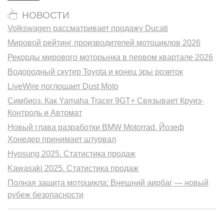
НОВОСТИ
Volkswagen рассматривает продажу Ducati
Мировой рейтинг производителей мотоциклов 2026
Рекорды мирового моторынка в первом квартале 2026
Водородный скутер Toyota и конец эры розеток
LiveWire поглощает Dust Moto
Симбиоз. Как Yamaha Tracer 9GT+ Связывает Круиз-
Контроль и Автомат
Новый глава разработки BMW Motorrad. Йозеф
Хонедер принимает штурвал
Hyosung 2025. Статистика продаж
Kawasaki 2025. Статистика продаж
Полная защита мотоцикла: Внешний аирбаг — новый
рубеж безопасности