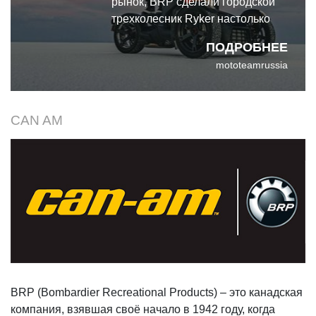
рынок, BRP сделали городской
трехколесник Ryker настолько
удобным и не пугающим, как
ПОДРОБНЕЕ
только это возможно. Can-Am
mototeamrussia
анонсировали городской
трехколесник Ryker
CAN AM
BRP (Bombardier Recreational Products) – это канадская
компания, взявшая своё начало в 1942 году, когда