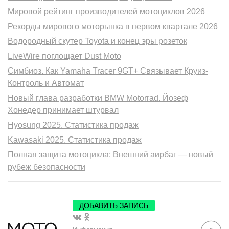
Мировой рейтинг производителей мотоциклов 2026
Рекорды мирового моторынка в первом квартале 2026
Водородный скутер Toyota и конец эры розеток
LiveWire поглощает Dust Moto
Симбиоз. Как Yamaha Tracer 9GT+ Связывает Круиз-
Контроль и Автомат
Новый глава разработки BMW Motorrad. Йозеф
Хонедер принимает штурвал
Hyosung 2025. Статистика продаж
Kawasaki 2025. Статистика продаж
Полная защита мотоцикла: Внешний аирбаг — новый
рубеж безопасности
ДОБАВИТЬ ЗАПИСЬ