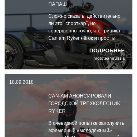
ПАПАШ
Сложно сказать, действительно
ли это "спорткар", но
совершенно точно, что трицикл
Can am Ryker лёгок и прост в
управлении с физической и
ПОДРОБНЕЕ
эргономической точки зрения.
mototeamrussia
Несомненно также, что эти
аппараты - хиты продаж.
18.09.2018
CAN-AM АНОНСИРОВАЛИ
ГОРОДСКОЙ ТРЕХКОЛЕСНИК
RYKER
В очевидной попытке заполучить
эфемерный «молодёжный»