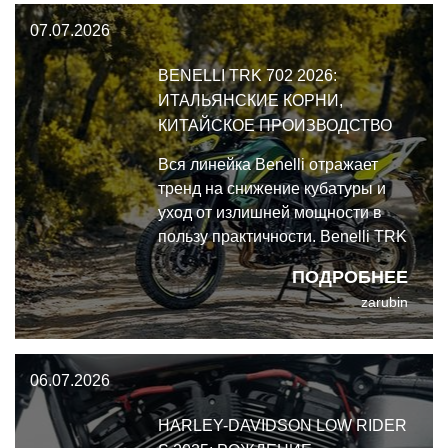
второе.
07.07.2026
BENELLI TRK 702 2026:
ИТАЛЬЯНСКИЕ КОРНИ,
КИТАЙСКОЕ ПРОИЗВОДСТВО
Вся линейка Benelli отражает
тренд на снижение кубатуры и
уход от излишней мощности в
пользу практичности. Benelli TRK
702 — это не огнедышащий
ПОДРОБНЕЕ
снаряд, а рациональный
zarubin
инструмент, который можно
использовать почти на всю
катушку, не выезжая за грань
06.07.2026
разумного.
HARLEY-DAVIDSON LOW RIDER