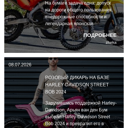
На бумаге задача одна: допуск
на дороги общего пользования,
внедорожные способности и
легендарная японская
надёжность. В реальности эти
ПОДРОБНЕЕ
два мотоцикла решают общую
zheka
задачу принципиально разными
путями.
08.07.2026
РОЗОВЫЙ ДИКАРЬ НА БАЗЕ
HARLEY-DAVIDSON STREET
BOB 2024
Заручившись поддержкой Harley-
Davidson, Арьян ван ден Бум
выбрал Harley-Davidson Street
Bob 2024 и превратил его в