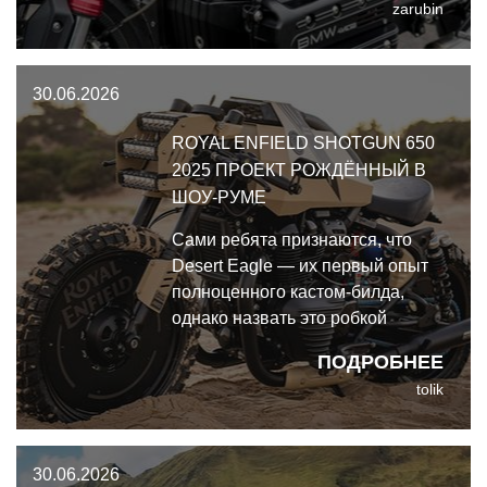
zarubin
дня. Частный коллекционер
приобрел этот шедевр на месте,
не торгуясь.
30.06.2026
ROYAL ENFIELD SHOTGUN 650
2025 ПРОЕКТ РОЖДЁННЫЙ В
ШОУ-РУМЕ
Сами ребята признаются, что
Desert Eagle — их первый опыт
полноценного кастом-билда,
однако назвать это робкой
пробой пера язык не
ПОДРОБНЕЕ
поворачивается. Royal Enfield
tolik
Shotgun 650 2025 превратился в
нечто абсолютно уникальное —
такого Shotgun 650 вы ещё не
30.06.2026
видели.