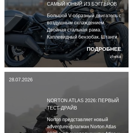
САМЫЙ ЮНЫЙ ИЗ БЭГГЕРОВ
Большой V-образный двигатель с
воздушным охлаждением.
Двойная стальная рама.
Каплевидный бензобак. Штанги
толкателей. Оребрение
ПОДРОБНЕЕ
цилиндров. Платформы для ног.
zheka
И, конечно, мощная
аудиосистема. Таков
традиционный портрет
28.07.2026
классического бэггера. Именно
таким Honda Rebel 1100T 2026
не является ни на йоту.
NORTON ATLAS 2026: ПЕРВЫЙ
ТЕСТ-ДРАЙВ
Norton представляет новый
adventure-флагман Norton Atlas