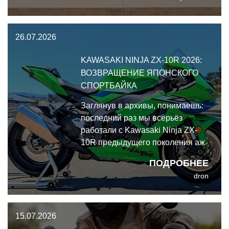
26.07.2026
KAWASAKI NINJA ZX-10R 2026:
ВОЗВРАЩЕНИЕ ЯПОНСКОГО
СПОРТБАЙКА
Заглянув в архивы, понимаешь:
последний раз мы всерьёз
работали с Kawasaki Ninja ZX-
10R предыдущего поколения аж
в 2021 году. И вот спустя пять лет
ПОДРОБНЕЕ
Kawasaki Ninja ZX-10R 2026 года
dron
получил пусть и скромное, но
очень адресное обновление.
15.07.2026