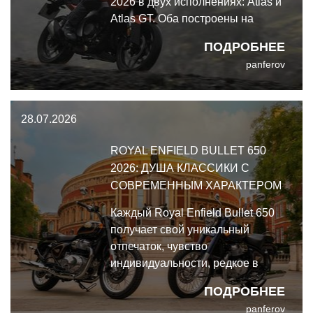
2026 в двух исполнениях: Atlas и
Atlas GT. Оба построены на
одной архитектуре, но с
ПОДРОБНЕЕ
важными отличиями.
panferov
28.07.2026
ROYAL ENFIELD BULLET 650
2026: ДУША КЛАССИКИ С
СОВРЕМЕННЫМ ХАРАКТЕРОМ
Каждый Royal Enfield Bullet 650
получает свой уникальный
отпечаток, чувство
индивидуальности, редкое в
современном мотомире.
ПОДРОБНЕЕ
panferov