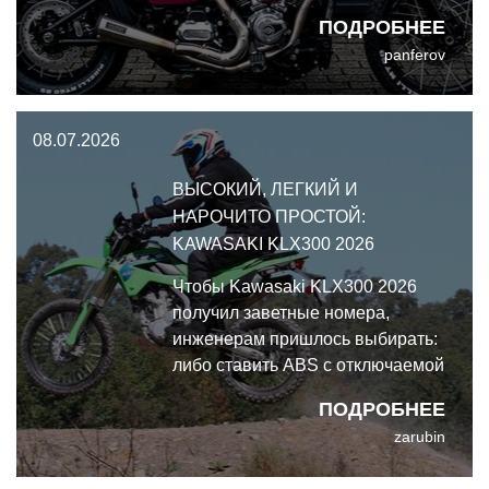
уничтожающий покрышки стрит-
ПОДРОБНЕЕ
трекер, получивший прозвище
panferov
"Pink Savage" (Розовый дикарь).
08.07.2026
ВЫСОКИЙ, ЛЕГКИЙ И
НАРОЧИТО ПРОСТОЙ:
KAWASAKI KLX300 2026
Чтобы Kawasaki KLX300 2026
получил заветные номера,
инженерам пришлось выбирать:
либо ставить ABS с отключаемой
задней системой, наращивая
ПОДРОБНЕЕ
бюджет и вес, либо просто
zarubin
поднять дорожный просвет и
заехать в класс эндуро. Выбрали