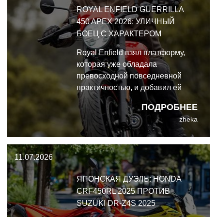
ROYAL ENFIELD GUERRILLA
450 APEX 2026: УЛИЧНЫЙ
БОЕЦ С ХАРАКТЕРОМ
Royal Enfield взял платформу,
которая уже обладала
превосходной повседневной
практичностью, и добавил ей
более спортивную посадку,
ПОДРОБНЕЕ
более острую обратную связь на
zheka
руле и собранный характер.
11.07.2026
ЯПОНСКАЯ ДУЭЛЬ: HONDA
CRF450RL 2025 ПРОТИВ
SUZUKI DR-Z4S 2025