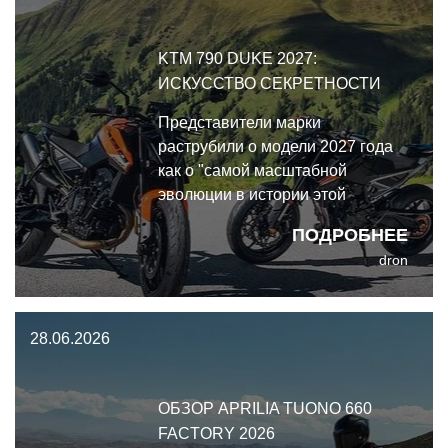
KTM 790 DUKE 2027:
ИСКУССТВО СЕКРЕТНОСТИ
Представители марки
раструбили о модели 2027 года
как о "самой масштабной
эволюции в истории этой
модели", но лишь потому, что это
ПОДРОБНЕЕ
вообще единственная эволюция
dron
за всю её историю.
28.06.2026
ОБЗОР APRILIA TUONO 660
FACTORY 2026