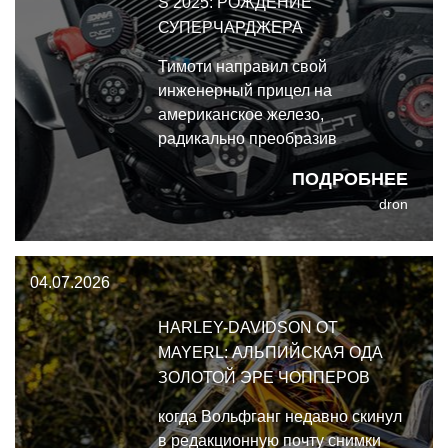
S 2025: РОЖДЕНИЕ
СУПЕРЧАРДЖЕРА
Тимоти направил свой
инженерный прицел на
американское железо,
радикально преобразив
совершенно новый Harley-
ПОДРОБНЕЕ
Davidson Low Rider S 2025 из
dron
тяжелого круизера западного
побережья в заточенный под
повороты суперчарджевый
04.07.2026
кафе-рейсер.
HARLEY-DAVIDSON ОТ
MAYERL: АЛЬПИЙСКАЯ ОДА
ЗОЛОТОЙ ЭРЕ ЧОППЕРОВ
когда Вольфганг недавно скинул
в редакционную почту снимки