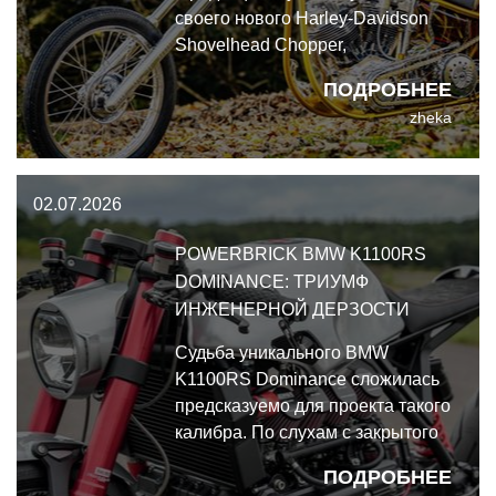
своего нового Harley-Davidson
Shovelhead Chopper,
построенного с нуля, в
ПОДРОБНЕЕ
длительных дебатах не было
zheka
нужды — это было мгновенное,
единодушное и громогласное
"да, черт возьми!".
02.07.2026
POWERBRICK BMW K1100RS
DOMINANCE: ТРИУМФ
ИНЖЕНЕРНОЙ ДЕРЗОСТИ
Судьба уникального BMW
K1100RS Dominance сложилась
предсказуемо для проекта такого
калибра. По слухам с закрытого
показа Bike Shed London,
ПОДРОБНЕЕ
аппарат не простоял на стенде и