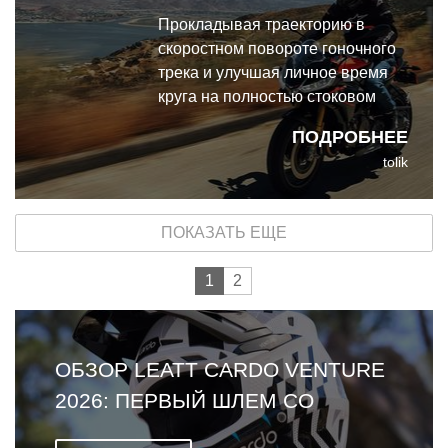
Прокладывая траекторию в
скоростном повороте гоночного
трека и улучшая личное время
круга на полностью стоковом
мотоцикле, я пришёл к
ПОДРОБНЕЕ
однозначному выводу: Aprilia
tolik
Tuono 660 Factory — это
настоящий чит-код в категории
среднекубатурных нейкедов и
ПОКАЗАТЬ ЕЩЕ
спортивной езды в целом.
1
2
ОБЗОР LEATT CARDO VENTURE
2026: ПЕРВЫЙ ШЛЕМ СО
ВСТРОЕННОЙ ГАРНИТУРОЙ