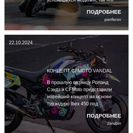
замена давно существующих
ПОДРОБНЕЕ
DR-Z400S и DR-Z400SM стала
panferov
неожиданной новостью. Спустя
23 года существования DR-
Z400S Suzuki решили полностью
22.10.2024
переработать платформу DR-Z
КОНЦЕПТ CFMOTO VANDAL
В прошлую пятницу Роланд
Сэндз и CFMoto представили
новейший концепт на основе
турэндуро Ibex 450 под
названием Vandal 450. Концепт
ПОДРОБНЕЕ
Vandal стремится подчеркнуть
zarubin
асфальтовые возможности 450-й
платформы с помощью