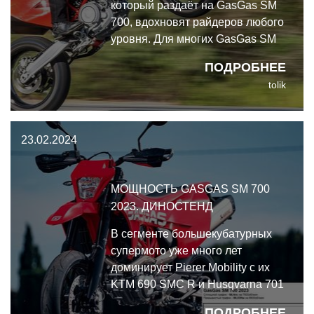
который раздаёт на GasGas SM
700, вдохновят райдеров любого
уровня. Для многих GasGas SM
700 2023 - это прекрасный
ПОДРОБНЕЕ
большекубатурный супермото с
tolik
хулиганским характером. Но из
такого мотоцикла очень
немногие способны выжать
23.02.2024
максимум.
МОЩНОСТЬ GASGAS SM 700
2023. ДИНОСТЕНД
В сегменте большекубатурных
супермото уже много лет
доминирует Pierer Mobility с их
KTM 690 SMC R и Husqvarna 701
Supermoto. А теперь к ним
ПОДРОБНЕЕ