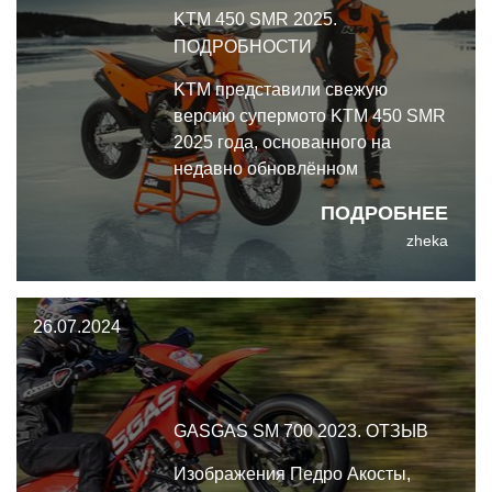
KTM 450 SMR 2025.
ПОДРОБНОСТИ
KTM представили свежую
версию супермото KTM 450 SMR
2025 года, основанного на
недавно обновлённом
кроссовом флагмане KTM 450
ПОДРОБНЕЕ
SX-F 2025 года с его новой
zheka
рамой, вилкой и эргономикой.
26.07.2024
GASGAS SM 700 2023. ОТЗЫВ
Изображения Педро Акосты,