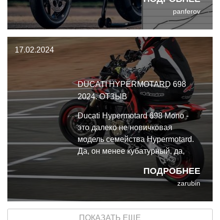
присоединился и GasGas SM 700
panferov
на той же платформе, включая и
693-кубовую одностволку.
17.02.2024
DUCATI HYPERMOTARD 698
2024. ОТЗЫВ
Ducati Hypermotard 698 Mono -
это далеко не новичковая
модель семейства Hypermotard.
Да, он менее кубатурный, да,
дешевле, чем Hypermotard 950
ПОДРОБНЕЕ
на V-твине, но тем не менее, это
zarubin
дикий и злобный мотоцикл,
полноценный член своего
безумного семейства.
ПОКАЗАТЬ ЕЩЕ