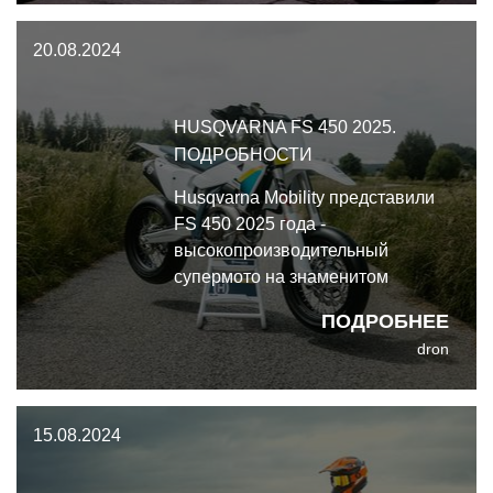
агрессивного городского
20.08.2024
дизайна, вдохновлённого
супермото и городскими
хулиганами.
HUSQVARNA FS 450 2025.
ПОДРОБНОСТИ
Husqvarna Mobility представили
FS 450 2025 года -
высокопроизводительный
супермото на знаменитом
кроссовом шасси, улучшенный и
ПОДРОБНЕЕ
дополненный на новый
dron
модельный год. Мотоцикл
получил новую вилку WP XACT,
пластик радиатора,
15.08.2024
уменьшенные подножки, а также
обновлённую раму и эргономику.