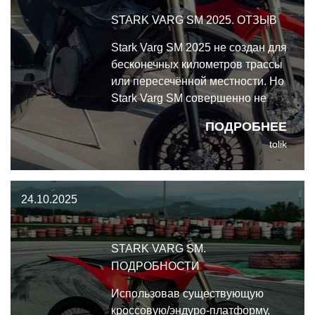
STARK VARG SM 2025. ОТЗЫВ
Stark Varg SM 2025 не создан для
бесконечных километров трассы
или пересечённой местности. Но
Stark Varg SM совершенно не
страдает недостатком мощности
ПОДРОБНЕЕ
или динамики, и при этом весьма
tolik
аутентично воплощает все
захватывающие аспекты
супермото.
24.10.2025
STARK VARG SM.
ПОДРОБНОСТИ
Использовав существующую
кроссовую/эндуро-платформу,