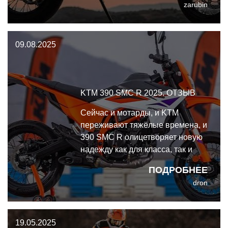
zarubin
реализованы. А главное -
инжектор, наконец-то инжектор
вместо чёртова карба.
09.08.2025
KTM 390 SMC R 2025. ОТЗЫВ
Сейчас и мотарды, и KTM
переживают тяжёлые времена, и
390 SMC R олицетворяет новую
надежду как для класса, так и
для бренда. Так что да
ПОДРОБНЕЕ
здравствует супермото!
dron
19.05.2025