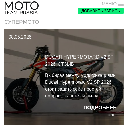
МЕНЮ
ДОБАВИТЬ ЗАПИСЬ
СУПЕРМОТО
08.05.2026
DUCATI HYPERMOTARD V2 SP
2026. ОТЗЫВ
Выбирая между модификациями
Ducati Hypermotard V2 SP 2026,
стоит задать себе простой
вопрос: станете ли вы на
смертном одре вспоминать, что
ПОДРОБНЕЕ
когда-то сэкономили на колесах?
dron
Ответ очевиден.