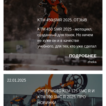
KTM 450 SMR 2025. ОТЗЫВ
KTM 450 SMR 2025 - мотоцикл,
созданный для гонок. Но ничем
не хуже он и в качестве
учебного, для тех, кто уже сделал
первые шаги на картодроме. В
ПОДРОБНЕЕ
общем, 450 SMR - это всё и
zheka
сразу.
22.01.2025
СУПЕРМОТО KTM 125 SMC R И
KTM 390 SMC R 2025. ПРО
НОВИНКИ