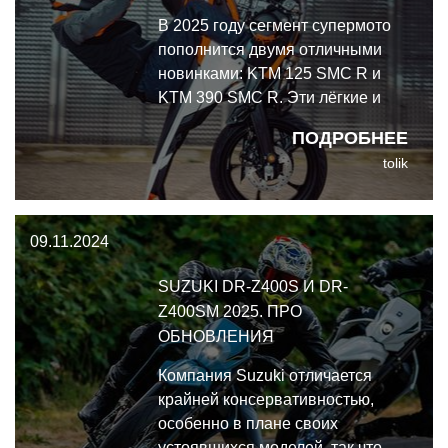
В 2025 году сегмент супермото
пополнится двумя отличными
новинками: KTM 125 SMC R и
KTM 390 SMC R. Эти лёгкие и
малокубатурные модели серии
ПОДРОБНЕЕ
SMC просты в управлении и
tolik
удобны благодаря компактному
одноцилиндровому мотору,
поэтому годятся для самой
09.11.2024
широкой аудитории.
SUZUKI DR-Z400S И DR-
Z400SM 2025. ПРО
ОБНОВЛЕНИЯ
Компания Suzuki отличается
крайней консервативностью,
особенно в плане своих
устоявшихся моделей, так что