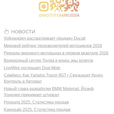
НОВОСТИ
Volkswagen рассматривает продажу Ducati
Мировой рейтинг производителей мотоциклов 2026
Рекорды мирового моторынка в первом квартале 2026
Водородный скутер Toyota и конец эры розеток
LiveWire поглощает Dust Moto
Симбиоз. Как Yamaha Tracer 9GT+ Связывает Круиз-
Контроль и Автомат
Новый глава разработки BMW Motorrad. Йозеф
Хонедер принимает штурвал
Hyosung 2025. Статистика продаж
Kawasaki 2025. Статистика продаж