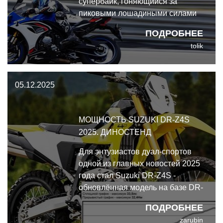
супербайк, гоняющийся за
пиковыми лошадиными силами
на диностенде или
ПОДРОБНЕЕ
выставляющий напоказ
tolik
прижимную силу сложнейших
аэродинамических элементов.
Это машина, спроектированная
05.12.2025
работать на высоких скоростях
часами.
МОЩНОСТЬ SUZUKI DR-Z4S
2025. ДИНОСТЕНД
Для энтузиастов дуал-спортов
одной из главных новостей 2025
года стал Suzuki DR-Z4S -
обновлённая модель на базе DR-
Z400S с новыми технологиями,
ПОДРОБНЕЕ
такими как электронный впрыск
zarubin