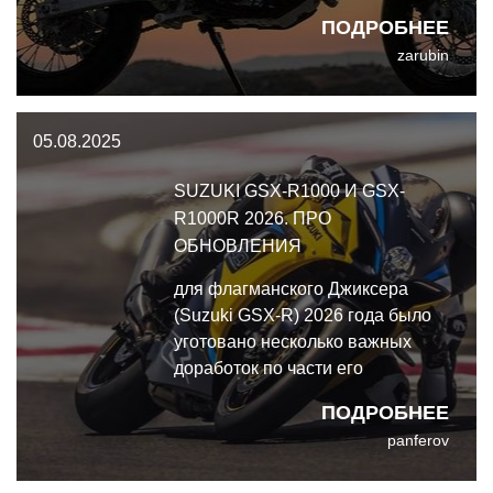
обновлён, шасси - улучшено,
ПОДРОБНЕЕ
электронные ассистенты -
zarubin
реализованы. А главное -
инжектор, наконец-то инжектор
вместо чёртова карба.
05.08.2025
SUZUKI GSX-R1000 И GSX-
R1000R 2026. ПРО
ОБНОВЛЕНИЯ
для флагманского Джиксера
(Suzuki GSX-R) 2026 года было
уготовано несколько важных
доработок по части его
четырёхцилиндрового рядника
ПОДРОБНЕЕ
panferov