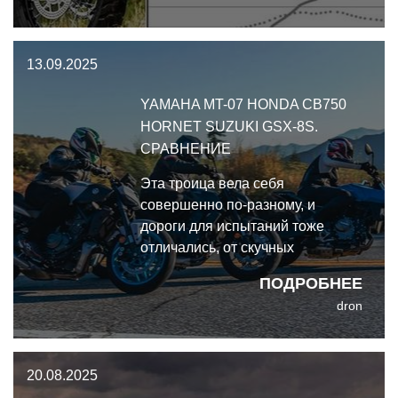
топлива, электронный газ и
технология Suzuki Dual Spark с
двумя свечами зажигания на
13.09.2025
цилиндр.
YAMAHA MT-07 HONDA CB750
HORNET SUZUKI GSX-8S.
СРАВНЕНИЕ
Эта троица вела себя
совершенно по-разному, и
дороги для испытаний тоже
отличались, от скучных
перегонов по прямой на трассе и
ПОДРОБНЕЕ
городской суеты до приятных
dron
моментов на серпантине.
Сравнение Yamaha MT-07 Honda
CB750 Hornet Suzuki GSX-8S.
20.08.2025