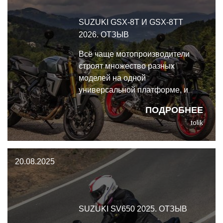
SUZUKI GSX-8T И GSX-8TT
2026. ОТЗЫВ
Всё чаще мотопроизводители
строят множество разных
моделей на одной
универсальной платформе, и
Suzuki очень активно
ПОДРОБНЕЕ
демонстрируют эту тенденцию.
tolik
Их универсальная 776-кубовая
рядная двойка появилась ещё в
двух новых моделях: Suzuki
20.08.2025
GSX-8T и GSX-8TT 2026
SUZUKI SV650 2025. ОТЗЫВ