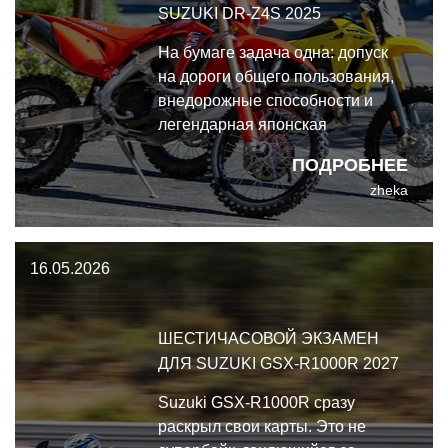
SUZUKI DR-Z4S 2025
На бумаге задача одна: допуск
на дороги общего пользования,
внедорожные способности и
легендарная японская
надёжность. В реальности эти
ПОДРОБНЕЕ
два мотоцикла решают общую
zheka
задачу принципиально разными
путями.
16.05.2026
ШЕСТИЧАСОВОЙ ЭКЗАМЕН
ДЛЯ SUZUKI GSX-R1000R 2027
Suzuki GSX-R1000R сразу
раскрыл свои карты. Это не