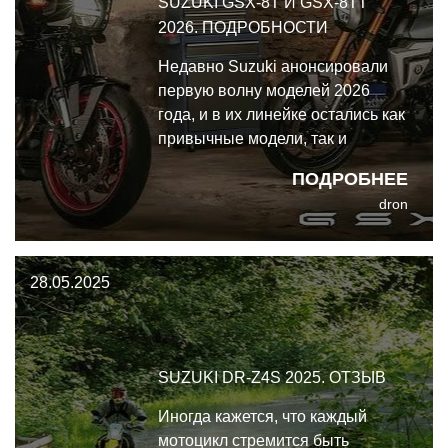
SUZUKI GSX-8T И GSX-8TT
2026. ПОДРОБНОСТИ
Недавно Suzuki анонсировали
первую волну моделей 2026
года, и в их линейке остались как
привычные модели, так и
недавние новинки - от GSX-R600
ПОДРОБНЕЕ
и GSX-R750 до GSX-8S и GSX-
dron
8R, и даже DR650S. Вроде бы
всё по-прежнему? Не совсем.
28.05.2025
SUZUKI DR-Z4S 2025. ОТЗЫВ
Иногда кажется, что каждый
мотоцикл стремится быть