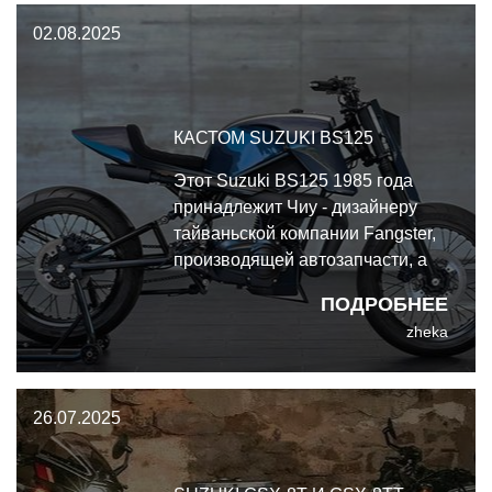
02.08.2025
КАСТОМ SUZUKI BS125
Этот Suzuki BS125 1985 года
принадлежит Чиу - дизайнеру
тайваньской компании Fangster,
производящей автозапчасти, а
попутно - руководителю
ПОДРОБНЕЕ
многопрофильной студии
zheka
промышленного дизайна
ZEROVECTOR
26.07.2025