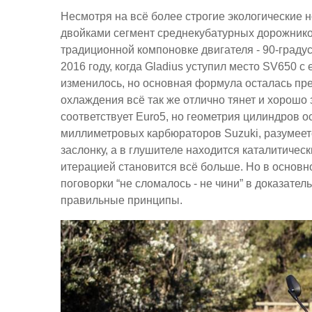
Несмотря на всё более строгие экологически
двойками сегмент среднекубатурных дорожников
традиционной компоновке двигателя - 90-граду
2016 году, когда Gladius уступил место SV650 с
изменилось, но основная формула осталась пре
охлаждения всё так же отлично тянет и хорошо 
соответствует Euro5, но геометрия цилиндров ос
миллиметровых карбюраторов Suzuki, разумеет
заслонку, а в глушителе находится каталитичес
итерацией становится всё больше. Но в основ
поговорки “не сломалось - не чини” в доказатель
правильные принципы.