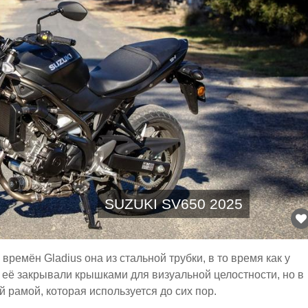
SUZUKI SV650 2025
времён Gladius она из стальной трубки, в то время как у
её закрывали крышками для визуальной целостности, но в
 рамой, которая используется до сих пор.