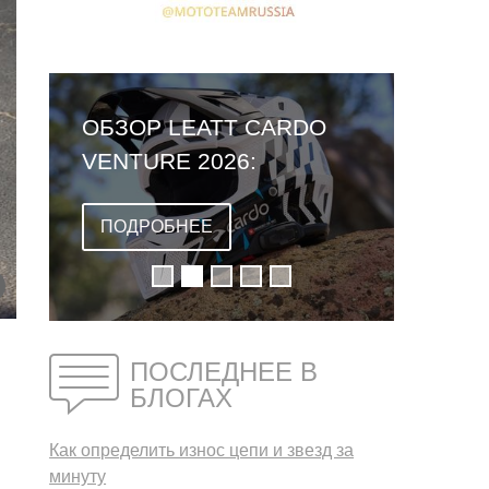
ОБЗОР LEATT CARDO
VENTURE 2026:
ПЕРВЫЙ ШЛЕМ СО
ВСТРОЕННОЙ
ПОДРОБНЕЕ
ГАРНИТУРОЙ
ПОСЛЕДНЕЕ В
БЛОГАХ
Как определить износ цепи и звезд за
минуту