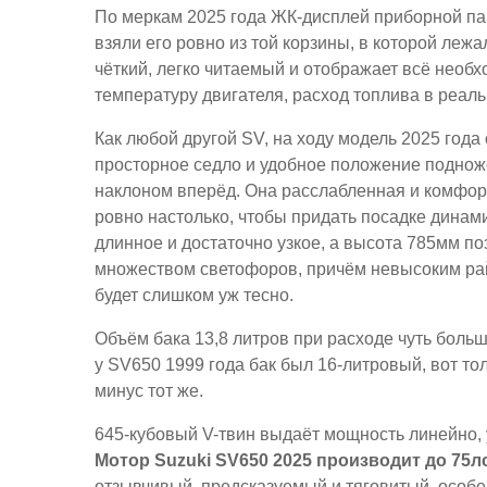
По меркам 2025 года ЖК-дисплей приборной пан
взяли его ровно из той корзины, в которой леж
чёткий, легко читаемый и отображает всё необх
температуру двигателя, расход топлива в реал
Как любой другой SV, на ходу модель 2025 год
просторное седло и удобное положение подноже
наклоном вперёд. Она расслабленная и комфор
ровно настолько, чтобы придать посадке динам
длинное и достаточно узкое, а высота 785мм по
множеством светофоров, причём невысоким райд
будет слишком уж тесно.
Объём бака 13,8 литров при расходе чуть больш
у SV650 1999 года бак был 16-литровый, вот то
минус тот же.
645-кубовый V-твин выдаёт мощность линейно, 
Мотор Suzuki SV650 2025 производит до 75лс
отзывчивый, предсказуемый и тяговитый, особен