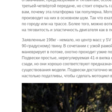
третьей-четвёртой передаче, но стоит открыть г
вам, почему эта платформа так популярна. Мот
производит на них в основном шум. Так что ехат
по городу или на трассе. Более того, можно во
на тяговитость и эластичность двигателя как в 
Заявленные 198кг - немало, но центр масс у SV 
90-градусному) твину. В сочетании с узкой рам
маневрирует в потоке, охотно проходит узкие п
Подвески простые, нерегулируемая 41-я вилка 
сзади, но они хорошо соответствуют предназна
существования модели. Подвески достаточно мя
настолько податливы, чтобы сделать мотоцикл 