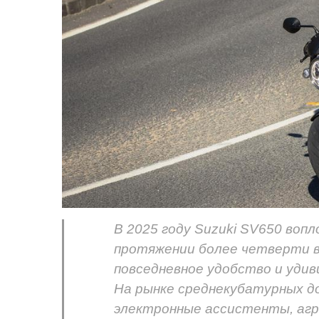
В 2025 году Suzuki SV650 воп
протяжении более четверти ве
повседневное удобство и уди
На рынке среднекубатурных д
электронные ассистенты, агре