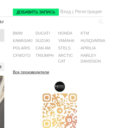
Вход
Регистрация
|
ДОБАВИТЬ ЗАПИСЬ
РЫ
BMW
DUCATI
HONDA
KTM
KAWASAKI
SUZUKI
YAMAHA
HUSQVARNA
POLARIS
CAN AM
STELS
APRILIA
CFMOTO
TRIUMPH
ARCTIC
HARLEY
CAT
DAVIDSON
я
Все производители