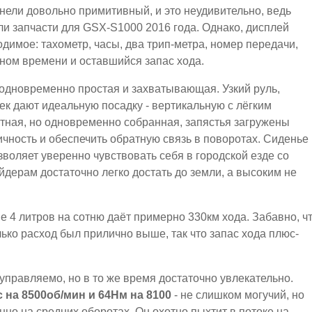
ели довольно примитивный, и это неудивительно, ведь
али запчасти для GSX-S1000 2016 года. Однако, дисплей
одимое: тахометр, часы, два трип-метра, номер передачи,
ьном времени и оставшийся запас хода.
а одновременно простая и захватывающая. Узкий руль,
к дают идеальную посадку - вертикальную с лёгким
тная, но одновременно собранная, запястья загружены
ичность и обеспечить обратную связь в поворотах. Сиденье
зволяет уверенно чувствовать себя в городской езде со
ерам достаточно легко достать до земли, а высоким не
е 4 литров на сотню даёт примерно 330км хода. Забавно, ч
лько расход был прилично выше, так что запас хода плюс-
управляемо, но в то же время достаточно увлекательно.
 на 8500об/мин и 64Нм на 8100
- не слишком могучий, но
но на средних оборотах. Он охотно пыхтит в потоке на