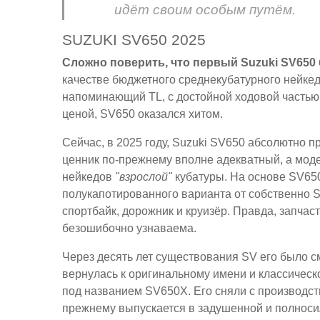
идёт своим особым путём.
SUZUKI SV650 2025
Сложно поверить, что первый Suzuki SV650 
качестве бюджетного среднекубатурного нейке
напоминающий TL, с достойной ходовой частью
ценой, SV650 оказался хитом.
Сейчас, в 2025 году, Suzuki SV650 абсолютно п
ценник по-прежнему вполне адекватный, а моде
нейкедов
"взрослой"
кубатуры. На основе SV650
полукапотированного варианта от собственно S
спортбайк, дорожник и круизёр. Правда, запчас
безошибочно узнаваема.
Через десять лет существования SV его было с
вернулась к оригинальному имени и классическ
под названием SV650X. Его сняли с производств
прежнему выпускается в задушенной и полносиль