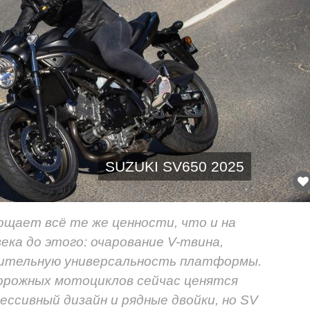
SUZUKI SV650 2025
лощает всё те же ценности, что и на
ка до этого: очарование V-твина,
вительную универсальность платформы.
орожных мотоциклов сейчас ценятся
ссивный дизайн и рядные двойки, но SV