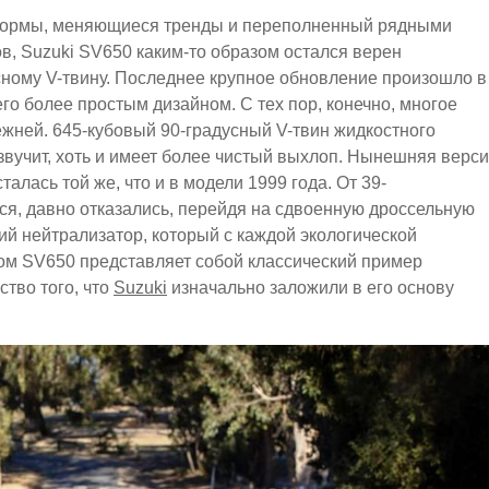
е нормы, меняющиеся тренды и переполненный рядными
, Suzuki SV650 каким-то образом остался верен
сному V-твину. Последнее крупное обновление произошло в
 его более простым дизайном. С тех пор, конечно, многое
жней. 645-кубовый 90-градусный V-твин жидкостного
звучит, хоть и имеет более чистый выхлоп. Нынешняя верс
талась той же, что и в модели 1999 года. От 39-
ся, давно отказались, перейдя на сдвоенную дроссельную
кий нейтрализатор, который с каждой экологической
ном SV650 представляет собой классический пример
ство того, что
Suzuki
изначально заложили в его основу