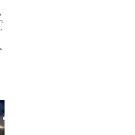
т
о
то
ь
,