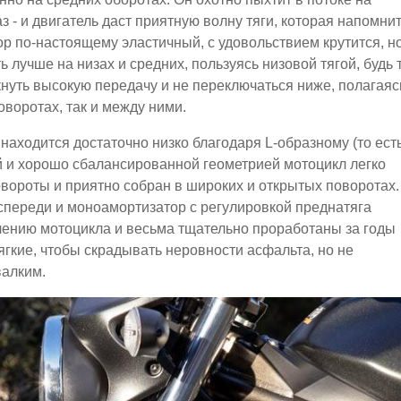
аз - и двигатель даст приятную волну тяги, которая напомни
ор по-настоящему эластичный, с удовольствием крутится, н
ь лучше на низах и средних, пользуясь низовой тягой, будь 
ткнуть высокую передачу и не переключаться ниже, полагаяс
поворотах, так и между ними.
находится достаточно низко благодаря L-образному (то есть
ой и хорошо сбалансированной геометрией мотоцикл легко
овороты и приятно собран в широких и открытых поворотах.
спереди и моноамортизатор с регулировкой преднатяга
чению мотоцикла и весьма тщательно проработаны за годы
гкие, чтобы скрадывать неровности асфальта, но не
валким.