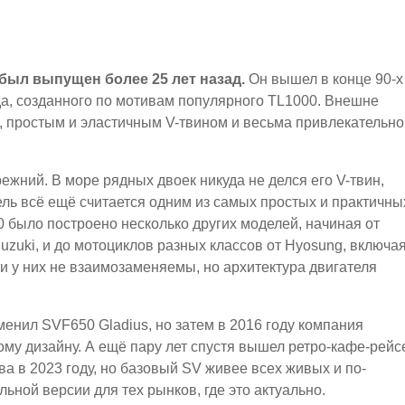
был выпущен более 25 лет назад.
Он вышел в конце 90-х
да, созданного по мотивам популярного TL1000. Внешне
, простым и эластичным V-твином и весьма привлекательно
режний. В море рядных двоек никуда не делся его V-твин,
ль всё ещё считается одним из самых простых и практичны
 было построено несколько других моделей, начиная от
uzuki, и до мотоциклов разных классов от Hyosung, включа
ти у них не взаимозаменяемы, но архитектура двигателя
менил SVF650 Gladius, но затем в 2016 году компания
ому дизайну. А ещё пару лет спустя вышел ретро-кафе-рейс
а в 2023 году, но базовый SV живее всех живых и по-
ной версии для тех рынков, где это актуально.