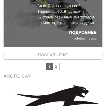
Arctic Cat называет свой
Thundercat 2019 "самым
быстрым серийным снегоходом",
возможно, соглашаясь разделить
этот титул со своим
ПОДРОБНЕЕ
производственным партнёром,
mototeamrussia
Yamaha, и её SRX 2019.
ПОКАЗАТЬ ЕЩЕ
1
2
ARCTIC CAT