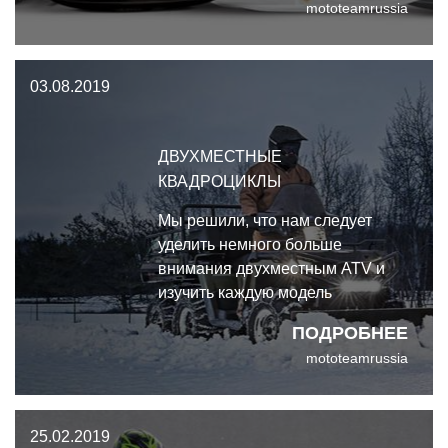
mototeamrussia
года будет представлена ​​в
середине ноября – намного
раньше, чем у других
03.08.2019
производителей.
ДВУХМЕСТНЫЕ
КВАДРОЦИКЛЫ
Мы решили, что нам следует
уделить немного больше
внимания двухместным ATV и
изучить каждую модель
квадроциклов с двухместным
ПОДРОБНЕЕ
сиденьем, доступную в
mototeamrussia
настоящее время на рынке.
25.02.2019