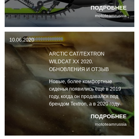
спортивной дисциплины - R-M,
ПОДРОБНЕЕ
R-SX и R-XC.
mototeamrussia
10.06.2020
ARCTIC CAT/TEXTRON
WILDCAT XX 2020.
ОБНОВЛЕНИЯ И ОТЗЫВ
Новые, более комфортные
сиденья появились ещё в 2019
году, когда он продавался под
брендом Textron, а в 2020 году
состоялось возвращение Wildcat
ПОДРОБНЕЕ
XX под легендарным брендом
mototeamrussia
Arctic Cat. Нам выдался шанс
узнать, как изменился Wildcat XX