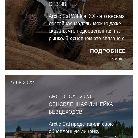
ОТЗЫВ
Arctic Cat Wildcat XX - это весьма
достойная модель, можно даже
сказать, что недооцененная на
рынке. В основном это связано с
её выходом в неудачный момент,
ПОДРОБНЕЕ
когда будущее бренда виделось
zarubin
откровенно туманным.
27.08.2022
ARCTIC CAT 2023.
ОБНОВЛЁННАЯ ЛИНЕЙКА
ВЕЗДЕХОДОВ
Arctic Cat представили свою
обновлённую линейку