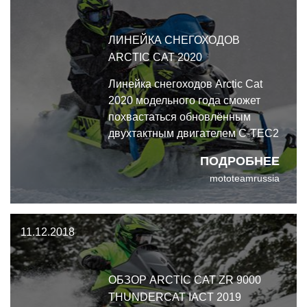
ЛИНЕЙКА СНЕГОХОДОВ
ARCTIC CAT 2020
Линейка снегоходов Arctic Cat
2020 модельного года сможет
похвастаться обновлённым
двухтактным двигателем C-TEC2
с рабочим объёмом 794 куб. см,
ПОДРОБНЕЕ
новой серией кроссоверов Riot и
mototeamrussia
новыми горными моделями
Alpha One.
11.12.2018
ОБЗОР ARCTIC CAT ZR 9000
THUNDERCAT IACT 2019