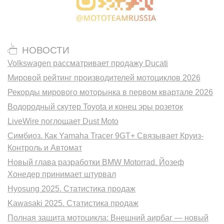
НОВОСТИ
Volkswagen рассматривает продажу Ducati
Мировой рейтинг производителей мотоциклов 2026
Рекорды мирового моторынка в первом квартале 2026
Водородный скутер Toyota и конец эры розеток
LiveWire поглощает Dust Moto
Симбиоз. Как Yamaha Tracer 9GT+ Связывает Круиз-
Контроль и Автомат
Новый глава разработки BMW Motorrad. Йозеф
Хонедер принимает штурвал
Hyosung 2025. Статистика продаж
Kawasaki 2025. Статистика продаж
Полная защита мотоцикла: Внешний аирбаг — новый