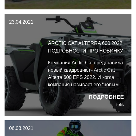
новые технологии.
23.04.2021
ARCTIC CAT ALTERRA 600 2022.
ПОДРОБНОСТИ ПРО НОВИНКУ
Компания Arctic Cat представила
новый квадроцикл - Arctic Cat
Alterra 600 EPS 2022. И когда
компания называет его “новым” -
они не имеют в виду какие-
ПОДРОБНЕЕ
нибудь мелкие особенности
tolik
дизайна. Этот квадроцикл
оснащён новым двигателем,
трансмиссией и шасси.
06.03.2021