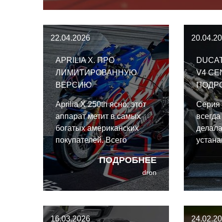
обозримом 
увидеть этот
официальных
22.04.2026
20.04.2
APRILIA X. ПРО
DUCA
ЛИМИТИРОВАННУЮ
V4 CE
ВЕРСИЮ
ПОДР
Aprilia X 250th ясно: этот
Серия 
аппарат метит в самых
всегда
богатых американских
делала
покупателей. Всего
устан
построят 30 экземпляров,
станда
ПОДРОБНЕЕ
и 25 из них отправятся
гражда
dron
прямо в Штаты.
Встреч
Superl
2026 г
байк, 
16.03.2026
24.02.2