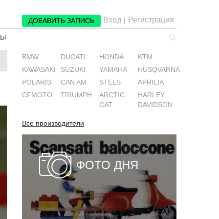
Вход
Регистрация
|
ДОБАВИТЬ ЗАПИСЬ
РЫ
BMW
DUCATI
HONDA
KTM
KAWASAKI
SUZUKI
YAMAHA
HUSQVARNA
POLARIS
CAN AM
STELS
APRILIA
CFMOTO
TRIUMPH
ARCTIC
HARLEY
CAT
DAVIDSON
Все производители
ФОТО ДНЯ