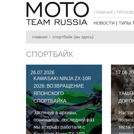
ГЛАВНАЯ
ПРОИЗВ
НОВОСТИ
ТИПЫ 
главная
спортбайк (вы здесь)
СПОРТБАЙК
26.07.2026
17.06.2
KAWASAKI NINJA ZX-10R
2026: ВОЗВРАЩЕНИЕ
ЯПОНСКОГО
YAMAH
СПОРТБАЙКА
ДОРО
Заглянув в архивы,
Наста
понимаешь: последний раз
полноц
мы всерьёз работали с
теста 