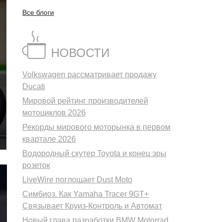
Все блоги
НОВОСТИ
Volkswagen рассматривает продажу
Ducati
Мировой рейтинг производителей
мотоциклов 2026
Рекорды мирового моторынка в первом
квартале 2026
Водородный скутер Toyota и конец эры
розеток
LiveWire поглощает Dust Moto
Симбиоз. Как Yamaha Tracer 9GT+
Связывает Круиз-Контроль и Автомат
Новый глава разработки BMW Motorrad.