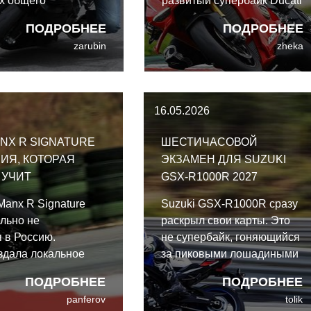
х общего
развитый супербайк Ducati
ования Yamaha YZF-
из когда-либо созданных.
ПОДРОБНЕЕ
ПОДРОБНЕЕ
6 раскрывается по-
Ducati заслуживает
zarubin
zheka
щему.
уважения за то, что
проводит самую прямую
линию между своими
машинами MotoGP и теми,
16.05.2026
что продаются в салонах.
NX R SIGNATURE
ШЕСТИЧАСОВОЙ
РИЯ, КОТОРАЯ
ЭКЗАМЕН ДЛЯ SUZUKI
 УЧИТ
GSX-R1000R 2027
Manx R Signature
Suzuki GSX-R1000R сразу
льно не
раскрыл свои карты. Это
 в Россию.
не супербайк, гоняющийся
здала локальное
за пиковыми лошадиными
ьство, которое
силами на диностенде или
ПОДРОБНЕЕ
ПОДРОБНЕЕ
дит тернистый путь
выставляющий напоказ
panferov
tolik
, так что в
прижимную силу