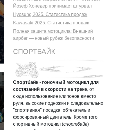
Йозеф Хонедер принимает штурвал
Hyosung 2025. Статистика продаж
Kawasaki 2025. Статистика продаж
Полная защита мотоцикла: Внешний
аирбаг — новый рубеж безопасности
СПОРТБАЙК
Спортбайк - гоночный мотоцикл для
состязаний в скорости на треке
, от
сюда использование клипонов вместо
руля, высокие подножки и следовательно
"спортивная" посадка, обтекатель и
форсированный двигатель. Кроме того
спортивный мотоцикл (
спортбайк
)