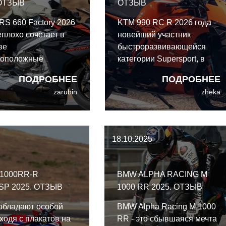
 ОТЗЫВ
ОТЗЫВ
a RS 660 Factory 2026
KTM 990 RC R 2026 года -
еплохо сочетает в
новейший участник
ве
быстроразвивающейся
воположные
категории Supersport, в
си: практичность и
котором сочетаются
ПОДРОБНЕЕ
ПОДРОБНЕЕ
вность. С момента
потребности обычного
zarubin
zheka
а первой RS 660 в
дорожного райдера с
оду этот мотоцикл
гоночным потенциалом.
мо расширил
ы своего класса, и
18.10.2025
 Factory продолжает
екрасную традицию.
1000RR-R
BMW ALPHA RACING M
SP 2025. ОТЗЫВ
1000 RR 2025. ОТЗЫВ
обладают особой
BMW Alpha Racing M 1000
ходя с плакатов на
RR - это сбывшаяся мечта