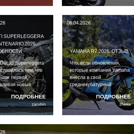
будущем мы сможем
сложнейших
 мотоцикл у
аэродинамических
 дилеров.
элементов. Это машина,
026
06.04.2026
спроектированная
работать на высоких
TI SUPERLEGGERA
скоростях часами.
NTENARIO 2026.
ОБНОСТИ
YAMAHA R7 2026. ОТЗЫВ
Ducati Superleggera
Что, если обновления,
 славилась тем, что
которые компания Yamaha
 шаг первой,
внесла в свой
авливая новые
среднекубатурный
рты для
спортбайк YZF-R7 2026
ПОДРОБНЕЕ
ПОДРОБНЕЕ
нских спортбайков.
года, действительно
zarubin
zheka
айте: Ducati
сделали его лучше именно
eggera V4 Centenario
для вас, а не просто для
ода. Это не просто
галочки? Давайте
это вершина
разберемся, оправдывает
026