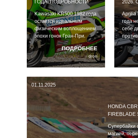
ГОДА. ПОДРОБНОСТИ
2026.
Kawasaki KR500 1982 года
Aprili
остаётся идеальным
года н
физическим воплощением
себе д
эпохи гонок Гран-При.
проти
Эпохи, когда
ипоста
ПОДРОБНЕЕ
производители ещё были
спорти
dron
готовы пробовать новые
выпуск
идеи, а гонщики обладали
2021 г
духом, чтобы творить
ощути
чудеса.
границ
01.11.2025
версия
эту пр
HONDA CBR
FIREBLADE 
Супербайки 
магией, пере