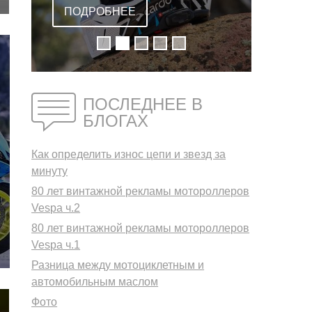
ВСТРОЕННОЙ
ПОДРОБНЕЕ
ГАРНИТУРОЙ
ПОСЛЕДНЕЕ В
БЛОГАХ
Как определить износ цепи и звезд за
минуту
80 лет винтажной рекламы мотороллеров
Vespa ч.2
80 лет винтажной рекламы мотороллеров
Vespa ч.1
Разница между мотоциклетным и
автомобильным маслом
Фото