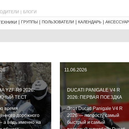
ОДИТЕЛИ
БЛОГИ
ГРУППЫ
ПОЛЬЗОВАТЕЛИ
КАЛЕНДАРЬ
АКСЕССУА
ТЕХНИКИ
026
11.06.2026
A YZF-R9 2026:
DUCATI PANIGALE V4 R
ЖНЫЙ ТЕСТ
2026: ПЕРВАЯ ПОЕЗДКА
ло время
Этот Ducati Panigale V4 R
енного дорожного
2026 — попросту самый
— а ведь именно на
быстрый и самый