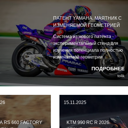
ерной мысли
ли обновление 2026 года
ки.
свое существование и
стоит ли обновляться.
ПАТЕНТ YAMAHA. МАЯТНИК С
ИЗМЕНЯЕМОЙ ГЕОМЕТРИЕЙ
Система из нового патента -
экспериментальный стенд для
изучения потенциала полностью
изменяемой геометрии
маятника. В заявке также
ПОДРОБНЕЕ
описывается, как система
tolik
реагирует на усилия в задней
подвеске, возникающие из-за
изменения натяжения цепи при
разгоне и торможении.
026
15.11.2025
IA RS 660 FACTORY
KTM 990 RC R 2026.