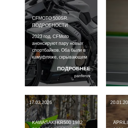
инжен
Мотоду
CFMOTO 500SR.
ПОДРОБНОСТИ
2023 год. CFMoto
анонсируют пару новых
спортбайков. Оба были в
камуфляже, скрывающем
детали, но
ПОДРОБНЕЕ
идентифицировать их не
panferov
составляло труда: один
представлял собой
трёхцилиндровый 675SR,
другой -
17.02.2026
20.01.2
четырёхцилиндровый
500SR.
KAWASAKI KR500 1982
APRIL