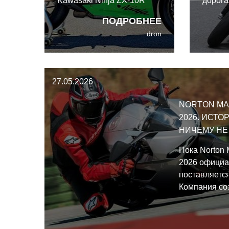
Kawasaki Ninja ZX-10R
дорога
предыдущего поколения
польз
ПОДРОБНЕЕ
аж в 2021 году. И вот
R9 202
dron
спустя пять лет Kawasaki
настоя
Ninja ZX-10R 2026 года
получил пусть и скромное,
но очень адресное
27.05.2026
обновление.
NORTON MA
2026. ИСТО
НИЧЕМУ НЕ
Пока Norton 
2026 официа
поставляется
Компания со
представител
сейчас прохо
сертификации