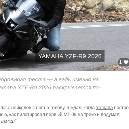
YAMAHA YZF-R9 2026
1
дорожного теста — а ведь именно на
amaha YZF-R9 2026 раскрывается по-
асс нейкедов с ног на голову, я ждал, когда
Yamaha
постро
ню, как пилотировал первый MT-09 на треке и подумал:
 шасси"
.