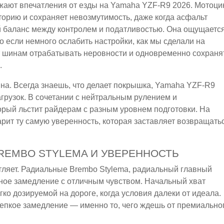
ают впечатления от езды на Yamaha YZF-R9 2026. Мотоци
торию и сохраняет невозмутимость, даже когда асфальт
 баланс между контролем и податливостью. Она ощущаетс
о если немного ослабить настройки, как мы сделали на
 шинам отрабатывать неровности и одновременно сохраня
.
на. Всегда знаешь, что делает покрышка, Yamaha YZF-R9
агрузок. В сочетании с нейтральным рулением и
орый льстит райдерам с разным уровнем подготовки. На
рит ту самую уверенность, которая заставляет возвращать
BREMBO STYLEMA И УВЕРЕННОСТЬ
ляет. Радиальные Brembo Stylema, радиальный главный
ное замедление с отличным чувством. Начальный хват
егко дозируемой на дороге, когда условия далеки от идеала.
цепкое замедление — именно то, чего ждешь от премиально