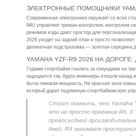
ЭЛЕКТРОННЫЕ ПОМОЩНИКИ YAMAH
Современная электроника окружает со всех ст
IMU управляет трекшн-контролем, контролем ск
режимов езды дают простор для персонализации
2026 уходит на задний план и просто позволяет
деликатная подстраховка — золотая середина дл
YAMAHA YZF-R9 2026 НА ДОРОГЕ
Годами спортбайки гнались за секундами на тр
ощущается так, будто инженеры отошли назад и
была пиковая мощность. Не красная зона повыш
который дарит подлинную спортбайковскую упр
Стоит помнить, что Yamaha Y
это не просто преемник R6. У
превосходной производительно
дней. R9 занимает пространст