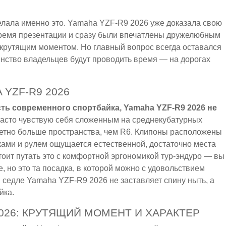
елала именно это. Yamaha YZF-R9 2026 уже доказала свою
 время презентации и сразу были впечатлены дружелюбным
 крутящим моментом. Но главный вопрос всегда оставался
инство владельцев будут проводить время — на дорогах
YZF-R9 2026
ть современного спортбайка, Yamaha YZF-R9 2026 не
часто чувствую себя сложенным на среднекубатурных
метно больше пространства, чем R6. Клипоны расположены
ками и рулем ощущается естественной, достаточно места
стоит путать это с комфортной эргономикой тур-эндуро — вы
 но это та посадка, в которой можно с удовольствием
 седле Yamaha YZF-R9 2026 не заставляет спину ныть, а
йка.
2026: КРУТЯЩИЙ МОМЕНТ И ХАРАКТЕР