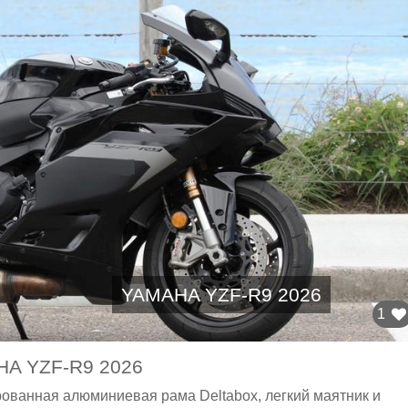
YAMAHA YZF-R9 2026
1
A YZF-R9 2026
рованная алюминиевая рама Deltabox, легкий маятник и