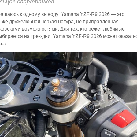
льцев спортбайков.
звращаюсь к одному выводу: Yamaha YZF-R9 2026 — это
а же дружелюбная, юркая натура, но приправленная
ковскими возможностями. Для тех, кто режет любимые
выбирается на трек-дни, Yamaha YZF-R9 2026 может оказать
час.