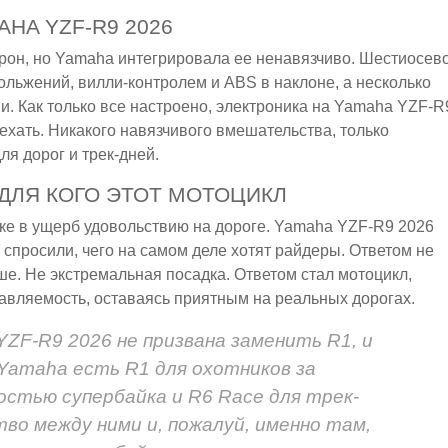
A YZF-R9 2026
орон, но Yamaha интегрировала ее ненавязчиво. Шестиосев
ольжений, вилли-контролем и ABS в наклоне, а несколько
. Как только все настроено, электроника на Yamaha YZF-R
 ехать. Никакого навязчивого вмешательства, только
я дорог и трек-дней.
: ДЛЯ КОГО ЭТОТ МОТОЦИКЛ
еке в ущерб удовольствию на дороге. Yamaha YZF-R9 2026
 спросили, чего на самом деле хотят райдеры. Ответом не
е. Не экстремальная посадка. Ответом стал мотоцикл,
авляемость, оставаясь приятным на реальных дорогах.
ZF-R9 2026 не призвана заменить R1, и
 Yamaha есть R1 для охотников за
стью супербайка и R6 Race для трек-
во между ними и, пожалуй, именно там,