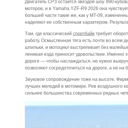
Двигатель CP3 остается звездой шоу. 890-кубо
моторов, и в Yamaha YZF-R9 2026 она чувствует
большей части такие же, как у MT-09, измененн
наделяют ее собственным характером. Результат
Там, где классический
спортбайк
требует оборот
работу. Осмысленная тяга есть почти во всем д
шпильки, и мотоцикл выстреливает без малейше
ленивая езда приносит удовольствие. Именно 
дороге — чтобы наслаждаться, не нужно выкручи
позволяют сосредоточиться на дороге, а не на
Звуковое сопровождение тоже на высоте. Фирме
лучших мелодий в мотомире. Рев воздушного ко
сильнее большинства современных рядных четв