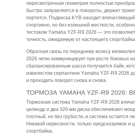
пересмотренная геометрия полностью преображ
быстро заправляется в повороты, держит траек
портится. Подвеска KYB находит впечатляющий
спортивно, но без излишней жесткости, особенн
тестовом Yamaha YZF-R9 2026 — это позволяет
точность, ожидаемую от настоящего спортбайка
Обратная связь по переднему колесу великолеп
2026 четко коммуницирует при росте боковых н
сбалансированным шасси получается байк, кот
извилистом серпантине Yamaha YZF-R9 2026 да
и проходить поворот снова и снова.
ТОРМОЗА YAMAHA YZF-R9 2026: 
Тормозная система Yamaha YZF-R9 2026 впечат
цилиндр и два 320-мм диска обеспечивают мощ
плотный, но без грубости, и система остается л
Никакой нервозности, только предсказуемое и 
спортбайка.