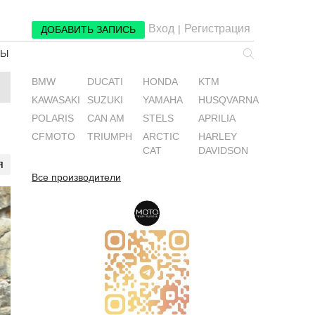
Вход
Регистрация
|
ДОБАВИТЬ ЗАПИСЬ
РЫ
BMW
DUCATI
HONDA
KTM
KAWASAKI
SUZUKI
YAMAHA
HUSQVARNA
POLARIS
CAN AM
STELS
APRILIA
CFMOTO
TRIUMPH
ARCTIC
HARLEY
CAT
DAVIDSON
я
Все производители