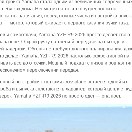
вая тройка Yamaha стала одним из величайших современны
 себя как дома. Несмотря на то, что внутренности по
ые карты зажигания, передаточные числа и настройка впуск
 — мотор, который оживает с первого касания ручки газа.
ов и самоотдачи, Yamaha YZF-R9 2026 просто делает свою
иапазоне. Открой ручку на третьей передаче на выходе из
й задержки. Обгоны не требуют долгого планирования, да
это делает Yamaha YZF-R9 2026 настолько эффективной на
вать все до отсечки. Мощный подхват с низов и ровная тя
 бесконечном переключении передач.
нный рык тройки с нотками crossplane остается одной из
роба и выпуска сплетаются в характер, который цепляет ку
ерок. Yamaha YZF-R9 2026 не просто едет — она поет.