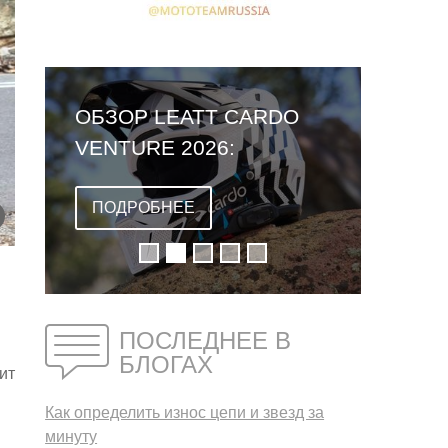
ОБЗОР LEATT CARDO
VENTURE 2026:
ПЕРВЫЙ ШЛЕМ СО
ВСТРОЕННОЙ
ПОДРОБНЕЕ
ГАРНИТУРОЙ
ПОСЛЕДНЕЕ В
БЛОГАХ
ит
Как определить износ цепи и звезд за
минуту