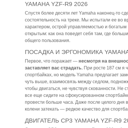
YAMAHA YZF-R9 2026
Спустя более десяти лет Yamaha наконец-то сд
состоятельность на треке. Мы испытали ее во
характером, острой управляемостью и богатым
открытым: как она поведет себя там, где больш
общего пользования.
ПОСАДКА И ЭРГОНОМИКА YAMAHA 
Первое, что поражает —
несмотря на внешнос
заставляет вас страдать.
При росте 187 см я 
спортбайках, но модель Yamaha предлагает за
чуть выше, взаимосвязь между седлом, поднож
чтобы двигаться, не чувствуя скованности. Не 
все еще сидите на сфокусированном спортбайке,
провести больше часа. Даже после целого дня в
колени затекать — редкое качество для спортба
ДВИГАТЕЛЬ CP3 YAMAHA YZF-R9 