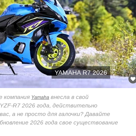
YAMAHA R7 2026
ые компания
внесла в свой
Yamaha
YZF-R7 2026 года, действительно
вас, а не просто для галочки? Давайте
бновление 2026 года свое существование