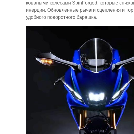
коваными колесами SpinForged, которые снижаю
инерции. Обновленные рычаги сцепления и тор
удобного поворотного барашка.