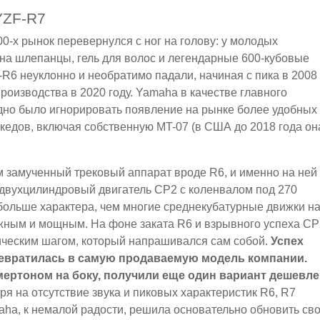
ZF-R7
0-х рынок перевернулся с ног на голову: у молодых
 на шлепанцы, гель для волос и легендарные 600-кубовые
R6 неуклонно и необратимо падали, начиная с пика в 2008
производства в 2020 году. Yamaha в качестве главного
дно было игнорировать появление на рынке более удобных
кедов, включая собственную MT-07 (в США до 2018 года он
м замученный трековый аппарат вроде R6, и именно на ней
двухцилиндровый двигатель CP2 с коленвалом под 270
 больше характера, чем многие среднекубатурные движки н
жным и мощным. На фоне заката R6 и взрывного успеха CP
ческим шагом, который напрашивался сам собой.
Успех
ревратилась в самую продаваемую модель компании.
мертоном на боку, получили еще один вариант дешевле
я на отсутствие звука и пиковых характеристик R6, R7
maha, к немалой радости, решила основательно обновить св