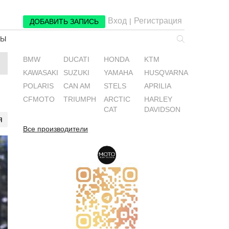
Вход
Регистрация
|
ДОБАВИТЬ ЗАПИСЬ
РЫ
BMW
DUCATI
HONDA
KTM
KAWASAKI
SUZUKI
YAMAHA
HUSQVARNA
POLARIS
CAN AM
STELS
APRILIA
CFMOTO
TRIUMPH
ARCTIC
HARLEY
CAT
DAVIDSON
я
Все производители