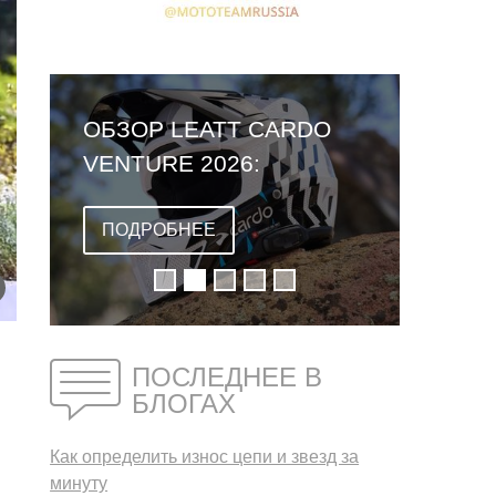
ОБЗОР LEATT CARDO
VENTURE 2026:
ПЕРВЫЙ ШЛЕМ СО
ВСТРОЕННОЙ
ПОДРОБНЕЕ
ГАРНИТУРОЙ
ПОСЛЕДНЕЕ В
БЛОГАХ
Как определить износ цепи и звезд за
минуту