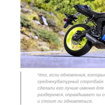
Что, если обновления, котор
среднекубатурный спортбайк 
сделали его лучше именно для 
разберемся, оправдывает ли о
и стоит ли обновляться.