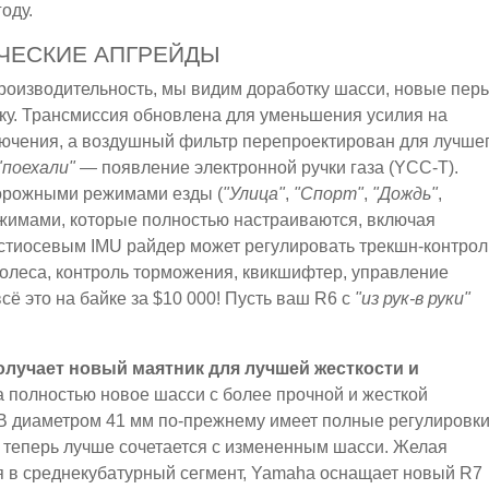
оду.
ИЧЕСКИЕ АПГРЕЙДЫ
роизводительность, мы видим доработку шасси, новые пер
ку. Трансмиссия обновлена для уменьшения усилия на
лючения, а воздушный фильтр перепроектирован для лучше
"поехали"
— появление электронной ручки газа (YCC-T).
орожными режимами езды (
"Улица"
,
"Спорт"
,
"Дождь"
,
ежимами, которые полностью настраиваются, включая
стиосевым IMU райдер может регулировать трекшн-контрол
колеса, контроль торможения, квикшифтер, управление
сё это на байке за $10 000! Пусть ваш R6 с
"из рук-в руки"
олучает новый маятник для лучшей жесткости и
а полностью новое шасси с более прочной и жесткой
B диаметром 41 мм по-прежнему имеет полные регулировк
о теперь лучше сочетается с измененным шасси. Желая
 в среднекубатурный сегмент, Yamaha оснащает новый R7