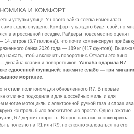
ОНОМИКА И КОМФОРТ
тны уступки улице. У нового байка слегка изменилась
а само седло опущено. Комфорт у каждого будет свой, но мн
ялся в агрессивной посадке. Райдеры повсеместно оценят
 14 литров (3.7 галлона)), что почти компенсирует прибавк
ряженного байка 2026 года — 189 кг (417 фунтов)). Выезжа
уда нажать, чтобы включить поворотник. Отчасти это вина
и — дизайна клавиши поворотников.
Yamaha одарила R7
же сдвоенной функцией: нажмите слабо — три мигани
ерывное моргание.
роги стали полигоном для обновленного R7. В первые
ка отлично подходила и для шоссейных миль, и для
м многие мотоциклы с электронной ручкой газа и спрашива
 круиз-контроль было восхитительно просто. Одно нажатие
уаля, R7 держит скорость. Второе нажатие кнопки круиза
быть полезно на R1 или R9, но сложно жаловаться на его