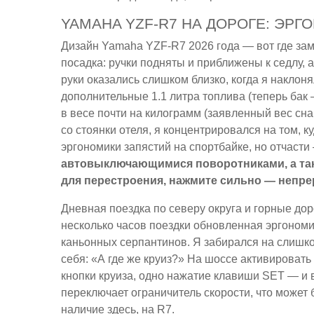
YAMAHA YZF-R7 НА ДОРОГЕ: ЭРГ
Дизайн Yamaha YZF-R7 2026 года — вот где заме
посадка: ручки подняты и приближены к седлу, 
руки оказались слишком близко, когда я наклон
дополнительные 1.1 литра топлива (теперь бак —
в весе почти на килограмм (заявленный вес сна
со стоянки отеля, я концентрировался на том, к
эргономики запястий на спортбайке, но отчаст
автовыключающимися поворотниками, а так
для перестроения, нажмите сильно — непр
Дневная поездка по северу округа и горные до
несколько часов поездки обновленная эргономи
каньонных серпантинов. Я забирался на слишко
себя: «А где же круиз?» На шоссе активировать
кнопки круиза, одно нажатие клавиши SET — и в
переключает ограничитель скорости, что может 
наличие здесь, на R7.