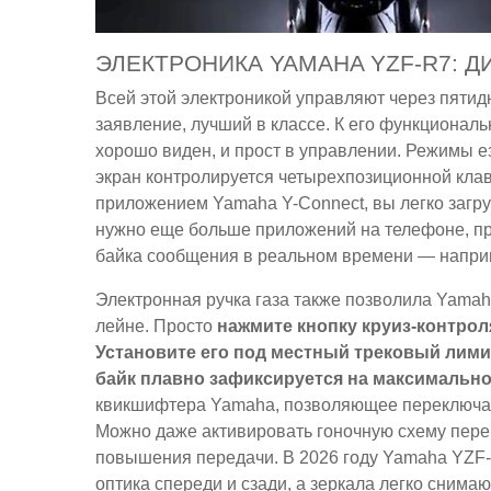
ЭЛЕКТРОНИКА YAMAHA YZF-R7: 
Всей этой электроникой управляют через пяти
заявление, лучший в классе. К его функционал
хорошо виден, и прост в управлении. Режимы е
экран контролируется четырехпозиционной клав
приложением Yamaha Y-Connect, вы легко загр
нужно еще больше приложений на телефоне, п
байка сообщения в реальном времени — напр
Электронная ручка газа также позволила Yamah
лейне. Просто
нажмите кнопку круиз-контрол
Установите его под местный трековый лимит
байк плавно зафиксируется на максимально
квикшифтера Yamaha, позволяющее переключать
Можно даже активировать гоночную схему перек
повышения передачи. В 2026 году Yamaha YZF-
оптика спереди и сзади, а зеркала легко снимаю