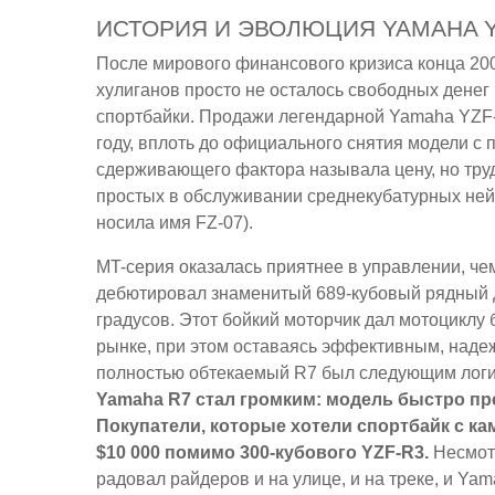
ИСТОРИЯ И ЭВОЛЮЦИЯ YAMAHA Y
После мирового финансового кризиса конца 200
хулиганов просто не осталось свободных денег
спортбайки. Продажи легендарной Yamaha YZF-
году, вплоть до официального снятия модели с 
сдерживающего фактора называла цену, но тру
простых в обслуживании среднекубатурных ней
носила имя FZ-07).
MT-серия оказалась приятнее в управлении, че
дебютировал знаменитый 689-кубовый рядный 
градусов. Этот бойкий моторчик дал мотоциклу
рынке, при этом оставаясь эффективным, наде
полностью обтекаемый R7 был следующим логи
Yamaha R7 стал громким: модель быстро п
Покупатели, которые хотели спортбайк с ка
$10 000 помимо 300-кубового YZF-R3.
Несмотр
радовал райдеров и на улице, и на треке, и Ya