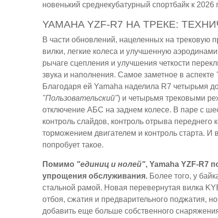
новенький среднекубатурный спортбайк к 2026 г
YAMAHA YZF-R7 НА ТРЕКЕ: ТЕХН
В части обновлений, нацеленных на трековую п
вилки, легкие колеса и улучшенную аэродинами
рычаге сцепления и улучшения четкости перек
звука и наполнения. Самое заметное в аспекте
Благодаря ей Yamaha наделила R7 четырьмя д
"Пользовательский"
) и четырьмя трековыми р
отключение АБС на заднем колесе. В паре с ше
контроль слайдов, контроль отрыва переднего 
торможением двигателем и контроль старта. И в
попробует такое.
Помимо
"единиц и нолей"
, Yamaha YZF-R7 п
упрощения обслуживания.
Более того, у байк
стальной рамой. Новая перевернутая вилка KY
отбоя, сжатия и предварительного поджатия, н
добавить еще больше собственного снаряжения