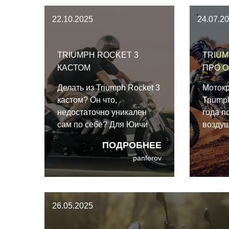
22.10.2025
24.07.2
TRIUMPH ROCKET 3
TRIUMP
КАСТОМ
ПРО 
Делать из Triumph Rocket 3
Моток
кастом? Он что,
Triump
недостаточно уникален
года п
сам по себе? Для Юичи
воздуш
Йошизавы - недостаточно.
глушит
ПОДРОБНЕЕ
соотве
panferov
ограни
шума, 
Exedy,
настро
26.05.2025
свежую