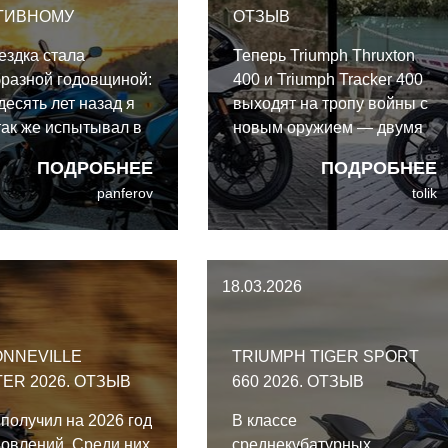
ТИВНОМУ
ОТЗЫВ
ЗМУ
ездка стала
Теперь Triumph Thruxton
разной годовщиной:
400 и Triumph Tracker 400
десять лет назад я
выходят на тропу войны с
так же испытывал в
новым оружием — двумя
бое другую модель
свежими моделями в
ПОДРОБНЕЕ
ПОДРОБНЕЕ
h. Но если тогда
линейке 400 куб.см.
panferov
tolik
валась сама
жность кайфового
а на любом
кле, то теперь
18.03.2026
ий перевернулся.
ONNEVILLE
TRIUMPH TIGER SPORT
ER 2026. ОТЗЫВ
660 2026. ОТЗЫВ
получил на 2026 год
В классе
новлений. Среди них
среднекубатурных