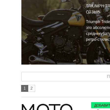
TRIUMPH TR
ОТЗЫВ
Triumph Tride
это абсолют
среднекубат
ретро-стилис
превратить 
райдеров в 
на всю жизнь
П
1
2
ДОБАВИТ