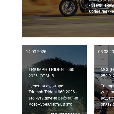
- увеличенны
более лёгки
колёса из ал
всех соврем
Triumph 2026
инерциальны
оптимизиров
ABS и трекш
14.03.2026
06.03.2
TRIUMPH TRIDENT 660
МОЩН
2026. ОТЗЫВ
250-X
Целевая аудитория
Triump
Triumph Trident 660 2026 -
уже тре
это чуть другие ребята, не
водитс
мотожурналисты, и это
опять 
нужно было постоянно
низах 