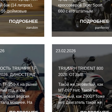
й бак (14 литров),
кроссоверов Tiger Sport
е 16-дюймовые
660 с его штатным
юминия и, как и на
оснащением и
ПОДРОБНЕЕ
ПОДРОБНЕЕ
енных классиках
характеристиками
zarubin
panferov
 года,
выглядит отличным
й блок с
предложением по
анной наклонной
соотношению цены и
н-контролем.
возможностей. Даже в
026
23.02.2026
сравнении с моделями на
полшага выше он всё ещё
очень выгоден.
ОСТЬ TRIUMPH TF
TRIUMPH TRIDENT 800
 2026. ДИНОСТЕНД
2026. ОТЗЫВ
h TF 250-X на рынке
Такой же тяговитый, как
тий год, и как
MT-09? Нет. Такой же
я, новая версия
мощный, как Z900? Тоже
стала мощнее. На
нет. Двигатель такой же
TF 250-X 2026 года
отзывчивый и резвый, как