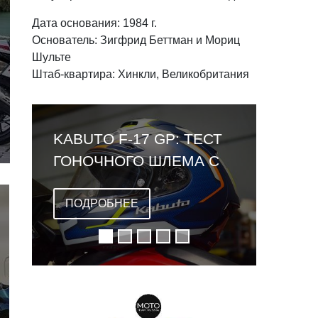
Дата основания: 1984 г.
Основатель: Зигфрид Беттман и Мориц
Шульте
Штаб-квартира: Хинкли, Великобритания
ОБЗОР LEATT CARDO
VENTURE 2026:
ПЕРВЫЙ ШЛЕМ СО
ВСТРОЕННОЙ
ПОДРОБНЕЕ
ГАРНИТУРОЙ