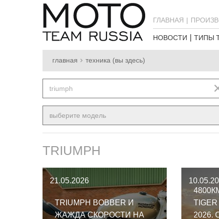
ГЛАВНАЯ
ПРОИЗВ
НОВОСТИ
ТИПЫ 
главная
техника (вы здесь)
triumph
выберите модель
TRIUMPH
21.05.2026
10.05.2
4800К
TRIUMPH BOBBER И
TIGER
ЖАЖДА СКОРОСТИ НА
2026.