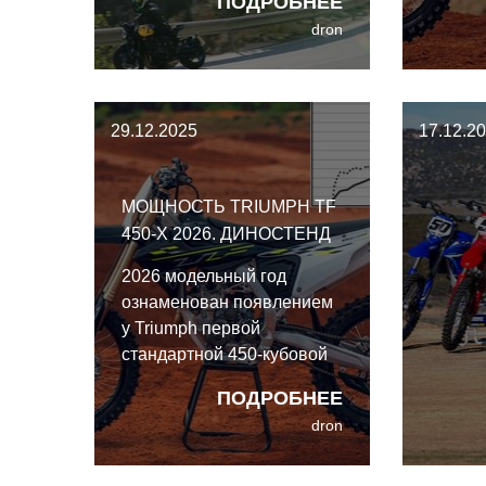
ПОДРОБНЕЕ
напоминать себе. Чтобы
стал т
dron
честно протестировать
отзывч
модель на залитых
солнцем дорогах
Аликанте, сомнения
29.12.2025
17.12.2
пришлось отложить в
долгий ящик, который,
кстати, ещё откроется в
МОЩНОСТЬ TRIUMPH TF
конце обзора.
450-X 2026. ДИНОСТЕНД
2026 модельный год
ознаменован появлением
у Triumph первой
стандартной 450-кубовой
кроссовой модели, TF 450-
ПОДРОБНЕЕ
X. По сути, эта модель
dron
основана на TF 450-RC
Edition 2025 года и в
основном похожа на неё.