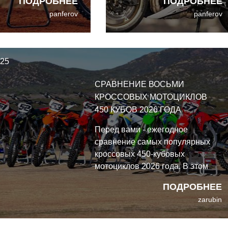
ПОДРОБНЕЕ
ПОДРОБНЕЕ
яговитее и
у BMW F 900 R? Пожалуй,
panferov
panferov
ивее.
что да. Отзыв о Triumph
Trident 800 2026.
025
СРАВНЕНИЕ ВОСЬМИ
КРОССОВЫХ МОТОЦИКЛОВ
450 КУБОВ 2026 ГОДА
Перед вами - ежегодное
сравнение самых популярных
кроссовых 450-кубовых
мотоциклов 2026 года. В этом
году их восемь, и все они весьма
ПОДРОБНЕЕ
достойные.
zarubin