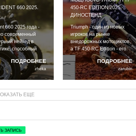
прилично меньшие деньги.
IDENT 660 2025.
450-RC EDITION 2025.
ДИНОСТЕНД
nt 660 2025 года -
Triumph - один из новых
но современный
игроков на рынке
урный нейкед в
внедорожных мотоциклов,
тике, способный
а TF 450-RC Edition - его
начинающих
первая 450-кубовая
ПОДРОБНЕЕ
ПОДРОБНЕЕ
фанатов мотоциклов
кроссовая модель.
zheka
zarubin
.
ОКАЗАТЬ ЕЩЕ
Ь ЗАПИСЬ