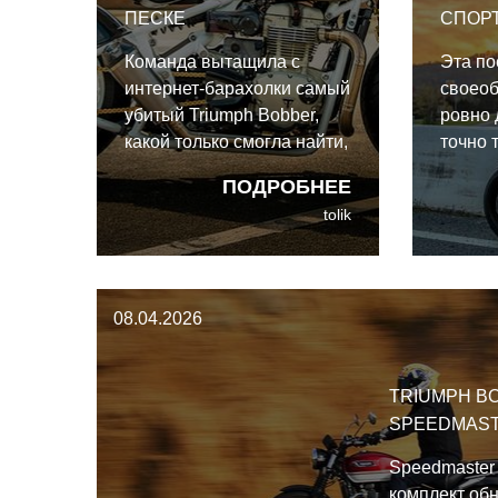
ПЕСКЕ
СПОР
ТУРИ
Команда вытащила с
Эта по
интернет-барахолки самый
своеоб
убитый Triumph Bobber,
ровно 
какой только смогла найти,
точно 
— аварийный мотоцикл с
дально
ПОДРОБНЕЕ
разрушенным двигателем
Triump
tolik
и дырой в картере,
доказы
достаточной, чтобы
возмо
просунуть пальцы, — и
туринг
приступила к постройке
мотоци
08.04.2026
оружия для сухопутных
сценар
рекордов с чистого листа.
TRIUMPH B
SPEEDMAST
Speedmaster 
комплект об