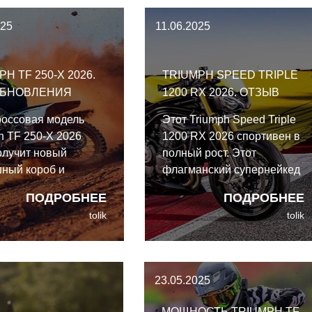
025
11.06.2025
H TF 250-X 2026.
TRIUMPH SPEED TRIPLE
ОБНОВЛЕНИЯ
1200 RX 2026. ОТЗЫВ
россовая модель
Этот Triumph Speed Triple
h TF 250-X 2026
1200 RX 2026 спортивен в
олучит новый
полный рост. Этот
ный короб и
флагманский супернейкед
ель выхлопа для
хоть и не способен в
ПОДРОБНЕЕ
ПОДРОБНЕЕ
тствия
цифрах посостязаться с
tolik
tolik
чениям по уровню
200 лошадьми BMW M
новое сцепление
1000 R и Ducati
 обновлённые
Streetfighter V4 S, но он
йки подвесок и
ничуть не хуже сокращает
23.05.2025
 графику.
время круга в умелых
руках, да ещё и за
МОЩНОСТЬ TRIUMPH TF