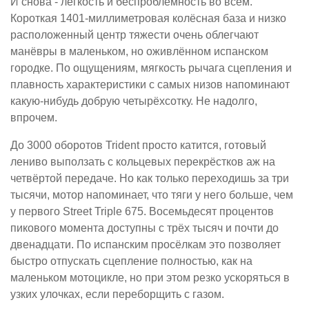
И снова - лёгкость и беспроблемность во всём.
Короткая 1401-миллиметровая колёсная база и низко
расположенный центр тяжести очень облегчают
манёвры в маленьком, но оживлённом испанском
городке. По ощущениям, мягкость рычага сцепления и
плавность характеристики с самых низов напоминают
какую-нибудь добрую четырёхсотку. Не надолго,
впрочем.
До 3000 оборотов Trident просто катится, готовый
лениво выползать с кольцевых перекрёстков аж на
четвёртой передаче. Но как только переходишь за три
тысячи, мотор напоминает, что тяги у него больше, чем
у первого Street Triple 675. Восемьдесят процентов
пикового момента доступны с трёх тысяч и почти до
двенадцати. По испанским просёлкам это позволяет
быстро отпускать сцепление полностью, как на
маленьком мотоцикле, но при этом резко ускоряться в
узких улочках, если переборщить с газом.