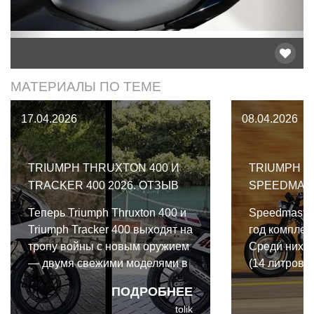
МАТЕРИАЛЫ ПО ТЕМЕ
17.04.2026
08.04.2026
TRIUMPH THRUXTON 400 И
TRIUMPH B
TRACKER 400 2026. ОТЗЫВ
SPEEDMAST
Теперь Triumph Thruxton 400 и
Speedmaster
Triumph Tracker 400 выходят на
год комплек
тропу войны с новым оружием
Среди них -
— двумя свежими моделями в
(14 литров),
линейке 400 куб.см.
дюймовые к
ПОДРОБНЕЕ
алюминия и,
tolik
современны