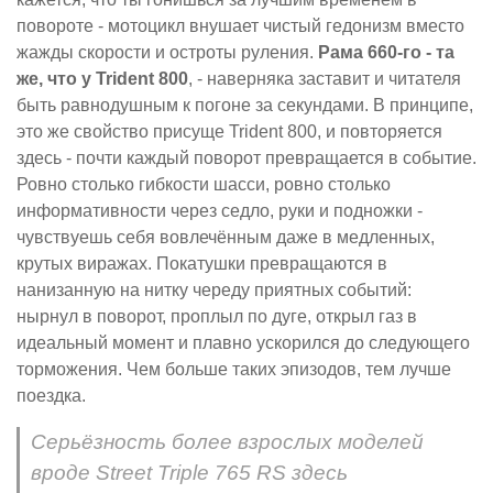
повороте - мотоцикл внушает чистый гедонизм вместо
жажды скорости и остроты руления.
Рама 660-го - та
же, что у Trident 800
, - наверняка заставит и читателя
быть равнодушным к погоне за секундами. В принципе,
это же свойство присуще Trident 800, и повторяется
здесь - почти каждый поворот превращается в событие.
Ровно столько гибкости шасси, ровно столько
информативности через седло, руки и подножки -
чувствуешь себя вовлечённым даже в медленных,
крутых виражах. Покатушки превращаются в
нанизанную на нитку череду приятных событий:
нырнул в поворот, проплыл по дуге, открыл газ в
идеальный момент и плавно ускорился до следующего
торможения. Чем больше таких эпизодов, тем лучше
поездка.
Серьёзность более взрослых моделей
вроде Street Triple 765 RS здесь