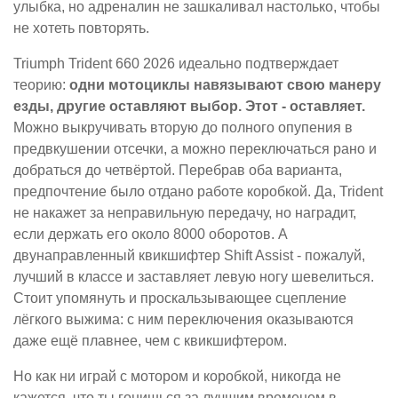
улыбка, но адреналин не зашкаливал настолько, чтобы
не хотеть повторять.
Triumph Trident 660 2026 идеально подтверждает
теорию:
одни мотоциклы навязывают свою манеру
езды, другие оставляют выбор. Этот - оставляет.
Можно выкручивать вторую до полного опупения в
предвкушении отсечки, а можно переключаться рано и
добраться до четвёртой. Перебрав оба варианта,
предпочтение было отдано работе коробкой. Да, Trident
не накажет за неправильную передачу, но наградит,
если держать его около 8000 оборотов. А
двунаправленный квикшифтер Shift Assist - пожалуй,
лучший в классе и заставляет левую ногу шевелиться.
Стоит упомянуть и проскальзывающее сцепление
лёгкого выжима: с ним переключения оказываются
даже ещё плавнее, чем с квикшифтером.
Но как ни играй с мотором и коробкой, никогда не
кажется, что ты гонишься за лучшим временем в