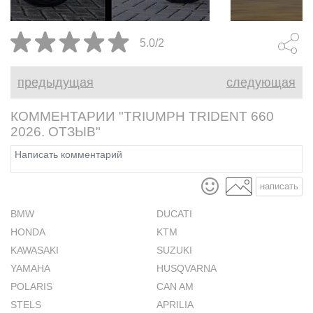
Triumph 2026
инерциальны
5.0/2
оптимизиро
ABS и трекш
предыдущая
следующая
КОММЕНТАРИИ "TRIUMPH TRIDENT 660
2026. ОТЗЫВ"
написать
BMW
DUCATI
HONDA
KTM
KAWASAKI
SUZUKI
YAMAHA
HUSQVARNA
POLARIS
CAN AM
STELS
APRILIA