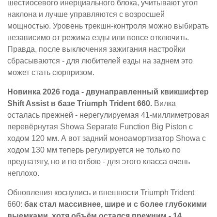
шестиосевого инерциального блока, учитывают угол
наклона и лучше управляются с возросшей
мощностью. Уровень трекшн-контроля можно выбирать
независимо от режима езды или вовсе отключить.
Правда, после выключения зажигания настройки
сбрасываются - для любителей езды на заднем это
может стать сюрпризом.
Новинка 2026 года - двунаправленный квикшифтер
Shift Assist в базе Triumph Trident 660.
Вилка
осталась прежней - нерегулируемая 41-миллиметровая
перевёрнутая Showa Separate Function Big Piston с
ходом 120 мм. А вот задний моноамортизатор Showa с
ходом 130 мм теперь регулируется не только по
преднатягу, но и по отбою - для этого класса очень
неплохо.
Обновления коснулись и внешности Triumph Trident
660:
бак стал массивнее, шире и с более глубокими
выемками, хотя объём остался прежним - 14