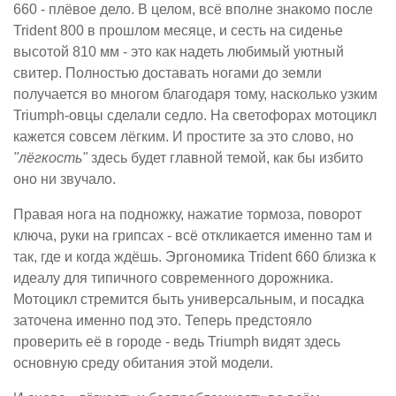
660 - плёвое дело. В целом, всё вполне знакомо после
Trident 800 в прошлом месяце, и сесть на сиденье
высотой 810 мм - это как надеть любимый уютный
свитер. Полностью доставать ногами до земли
получается во многом благодаря тому, насколько узким
Triumph-овцы сделали седло. На светофорах мотоцикл
кажется совсем лёгким. И простите за это слово, но
"лёгкость"
здесь будет главной темой, как бы избито
оно ни звучало.
Правая нога на подножку, нажатие тормоза, поворот
ключа, руки на грипсах - всё откликается именно там и
так, где и когда ждёшь. Эргономика Trident 660 близка к
идеалу для типичного современного дорожника.
Мотоцикл стремится быть универсальным, и посадка
заточена именно под это. Теперь предстояло
проверить её в городе - ведь Triumph видят здесь
основную среду обитания этой модели.