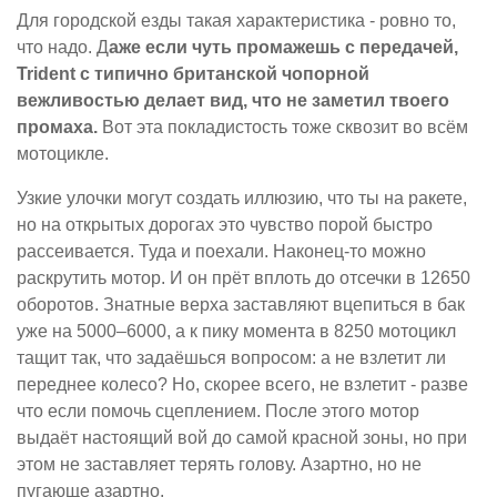
Для городской езды такая характеристика - ровно то,
что надо. Д
аже если чуть промажешь с передачей,
Trident с типично британской чопорной
вежливостью делает вид, что не заметил твоего
промаха.
Вот эта покладистость тоже сквозит во всём
мотоцикле.
Узкие улочки могут создать иллюзию, что ты на ракете,
но на открытых дорогах это чувство порой быстро
рассеивается. Туда и поехали. Наконец-то можно
раскрутить мотор. И он прёт вплоть до отсечки в 12650
оборотов. Знатные верха заставляют вцепиться в бак
уже на 5000–6000, а к пику момента в 8250 мотоцикл
тащит так, что задаёшься вопросом: а не взлетит ли
переднее колесо? Но, скорее всего, не взлетит - разве
что если помочь сцеплением. После этого мотор
выдаёт настоящий вой до самой красной зоны, но при
этом не заставляет терять голову. Азартно, но не
пугающе азартно.