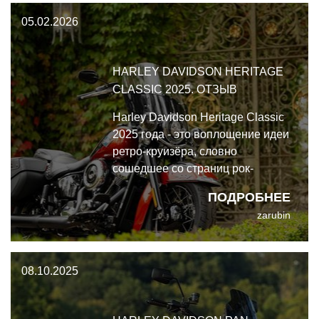
уверенно по сравнению со
05.02.2026
стандартным бэггером.
HARLEY DAVIDSON HERITAGE
CLASSIC 2025. ОТЗЫВ
Harley Davidson Heritage Classic
2025 года - это воплощение идеи
ретро-круизёра, словно
сошедшее со страниц рок-
журнала. Он олицетворяет
ПОДРОБНЕЕ
ностальгическую ауру, отдавая
zarubin
дань уважения всему тому, что
привлекает поклонников Harley
Davidson.
08.10.2025