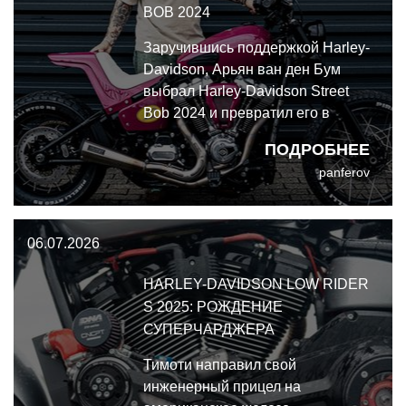
BOB 2024
Заручившись поддержкой Harley-
Davidson, Арьян ван ден Бум
выбрал Harley-Davidson Street
Bob 2024 и превратил его в
уничтожающий покрышки стрит-
ПОДРОБНЕЕ
трекер, получивший прозвище
panferov
"Pink Savage" (Розовый дикарь).
06.07.2026
HARLEY-DAVIDSON LOW RIDER
S 2025: РОЖДЕНИЕ
СУПЕРЧАРДЖЕРА
Тимоти направил свой
инженерный прицел на