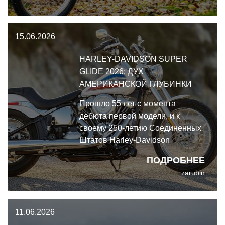
нужды — это было мгновенное,
единодушное и громогласное
"да, черт возьми!".
15.06.2026
HARLEY-DAVIDSON SUPER
GLIDE 2026: ДУХ
АМЕРИКАНСКОЙ ГЛУБИНКИ
Прошло 55 лет с момента
дебюта первой модели, и к
своему 250-летию Соединенных
Штатов Harley-Davidson
подготовил особый подарок —
ПОДРОБНЕЕ
Harley-Davidson Super Glide
zarubin
2026, выпущенный
ограниченным тиражом в 2500
экземпляров на платформе
11.06.2026
Softail.