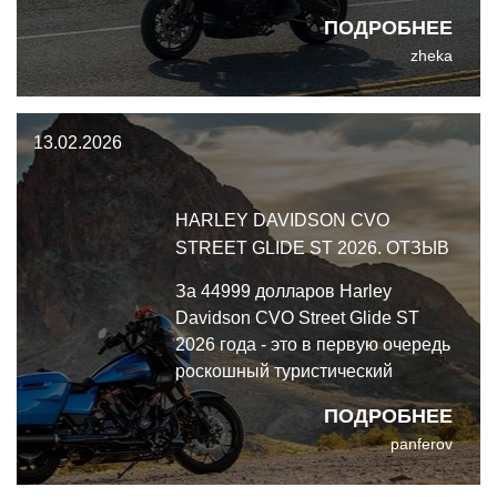
ПОДРОБНЕЕ
zheka
13.02.2026
HARLEY DAVIDSON CVO
STREET GLIDE ST 2026. ОТЗЫВ
За 44999 долларов Harley
Davidson CVO Street Glide ST
2026 года - это в первую очередь
роскошный туристический
мотоцикл. Однако версия ST,
ПОДРОБНЕЕ
вдохновлённая King of the
panferov
Baggers, позволяет ездить
заметно более агрессивно и