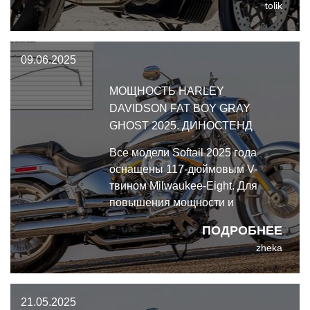
tolik
шикарных Harley Davidson Pan
America. Но это время явно
потрачено не зря.
09.06.2025
МОЩНОСТЬ HARLEY
DAVIDSON FAT BOY GRAY
GHOST 2025. ДИНОСТЕНД
Все модели Softail 2025 года
оснащены 117-дюймовым V-
твином Milwaukee-Eight. Для
повышения мощности и
снижения расхода топлива HD
ПОДРОБНЕЕ
обновили форму камер
zheka
сгорания, снабдили мотор
овальными впускными каналами
и низкопрофильными сёдлами
21.05.2025
впускных клапанов.