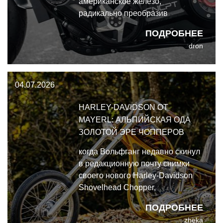
американское железо,
радикально преобразив
совершенно новый Harley-
ПОДРОБНЕЕ
Davidson Low Rider S 2025 из
dron
тяжелого круизера западного
побережья в заточенный под
повороты суперчарджевый
04.07.2026
кафе-рейсер.
HARLEY-DAVIDSON ОТ
MAYERL: АЛЬПИЙСКАЯ ОДА
ЗОЛОТОЙ ЭРЕ ЧОППЕРОВ
когда Вольфганг недавно скинул
в редакционную почту снимки
своего нового Harley-Davidson
Shovelhead Chopper,
построенного с нуля, в
ПОДРОБНЕЕ
длительных дебатах не было
zheka