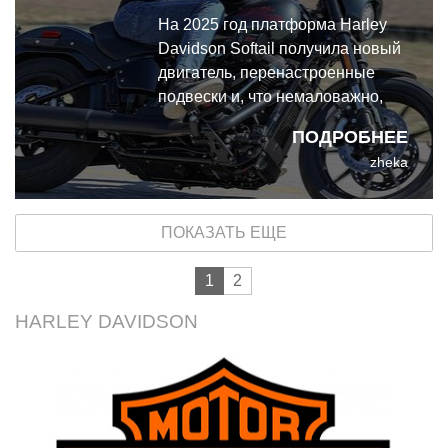
На 2025 год платформа Harley
Davidson Softail получила новый
двигатель, перенастроенные
подвески и, что немаловажно,
инерциальный модуль с набором
ПОДРОБНЕЕ
электронных ассистентов на его
zheka
основе. Базовой моделью
платформы 2025 года стал Street
Bob, самый лёгкий и недорогой
ПОКАЗАТЬ ЕЩЕ
из шести моделей.
1
2
HARLEY DAVIDSON