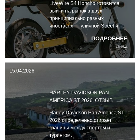
LiveWire S4 Honcho готовится
выйти на рынок в двух
принципиально разных
ипостасях — уличной Street и
внедорожной Trail. Обе версии
ПОДРОБНЕЕ
позиционируются как
zheka
электрический эквивалент 125-
кубового ДВС-мотоцикла, и не
зря в кулуарах LiveWire S4
15.04.2026
Honcho уже окрестили
"электрическим Grom".
HARLEY-DAVIDSON PAN
AMERICA ST 2026. ОТЗЫВ
Harley-Davidson Pan America ST
2026 определенно стирает
границы между спортом и
турингом.