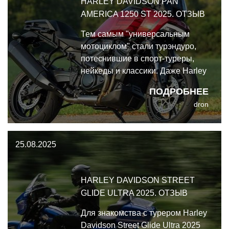
HARLEY DAVIDSON PAN
AMERICA 1250 ST 2025. ОТЗЫВ
Тем самым "универсальным
мотоциклом" стали турэндуро,
потеснившие в спорт-туреры,
нейкеды и классики. Даже Harley
Davidson были вынуждены
ПОДРОБНЕЕ
отойти от своего сугубо
dron
круизёрного мышления и
выпустили в 2021 году Pan
America 1250. А теперь оцените
25.08.2025
иронию: в 2025 они сделали на
его основе дорожника
HARLEY DAVIDSON STREET
GLIDE ULTRA 2025. ОТЗЫВ
Для знакомства с турером Harley
Davidson Street Glide Ultra 2025