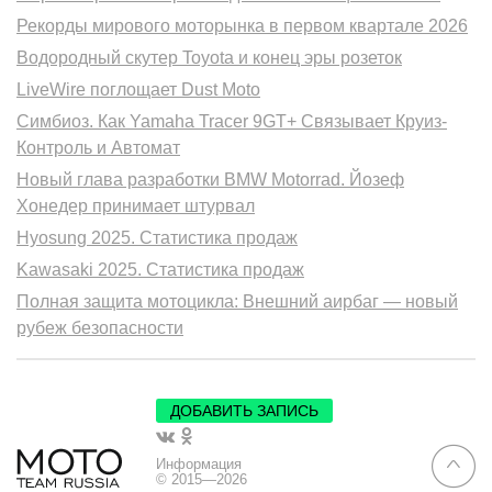
Рекорды мирового моторынка в первом квартале 2026
Водородный скутер Toyota и конец эры розеток
LiveWire поглощает Dust Moto
Симбиоз. Как Yamaha Tracer 9GT+ Связывает Круиз-
Контроль и Автомат
Новый глава разработки BMW Motorrad. Йозеф
Хонедер принимает штурвал
Hyosung 2025. Статистика продаж
Kawasaki 2025. Статистика продаж
Полная защита мотоцикла: Внешний аирбаг — новый
рубеж безопасности
ДОБАВИТЬ ЗАПИСЬ
Информация
© 2015—2026