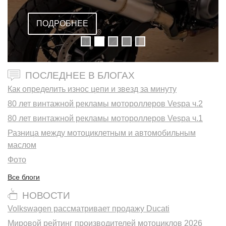
AMERICA
ПОДРОБНЕЕ
ПОСЛЕДНЕЕ В БЛОГАХ
Как определить износ цепи и звезд за минуту
80 лет винтажной рекламы мотороллеров Vespa ч.2
80 лет винтажной рекламы мотороллеров Vespa ч.1
Разница между мотоциклетным и автомобильным
маслом
Фото
Все блоги
НОВОСТИ
Volkswagen рассматривает продажу Ducati
Мировой рейтинг производителей мотоциклов 2026