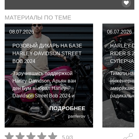
МАТЕРИАЛЫ ПО ТЕМЕ
08.07.2026
06.07.2026
РОЗОВЫЙ ДИКАРЬ НА БАЗЕ
HARLEY-DA
HARLEY-DAVIDSON STREET
RIDER S 2
BOB 2024
СУПЕРЧАР
Заручившись поддержкой
Тимоти напр
Harley-Davidson, Арьян ван
инженерный
ден Бум выбрал Harley-
американско
Davidson Street Bob 2024 и
радикально
превратил его в
совершенно 
ПОДРОБНЕЕ
уничтожающий покрышки
Davidson Lo
panferov
стрит-трекер, получивший
тяжелого кр
прозвище "Pink Savage"
побережья в
(Розовый дикарь).
повороты с
5.0/3