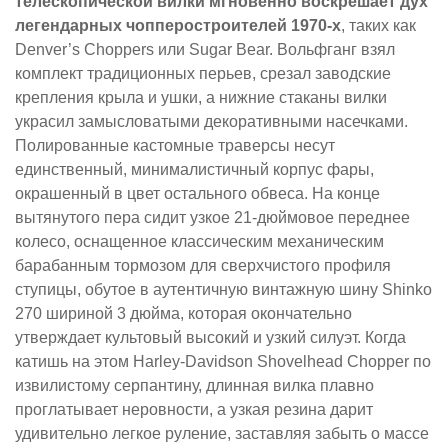
телескопической вилки мгновенно воскрешает дух
легендарных чопперостроителей 1970-х
, таких как
Denver’s Choppers или Sugar Bear. Вольфганг взял
комплект традиционных перьев, срезал заводские
крепления крыла и ушки, а нижние стаканы вилки
украсил замысловатыми декоративными насечками.
Полированные кастомные траверсы несут
единственный, минималистичный корпус фары,
окрашенный в цвет остального обвеса. На конце
вытянутого пера сидит узкое 21-дюймовое переднее
колесо, оснащенное классическим механическим
барабанным тормозом для сверхчистого профиля
ступицы, обутое в аутентичную винтажную шину Shinko
270 шириной 3 дюйма, которая окончательно
утверждает культовый высокий и узкий силуэт. Когда
катишь на этом Harley-Davidson Shovelhead Chopper по
извилистому серпантину, длинная вилка плавно
проглатывает неровности, а узкая резина дарит
удивительно легкое руление, заставляя забыть о массе