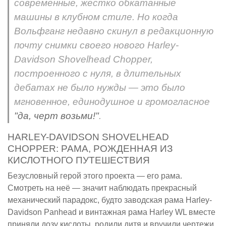
современные, жестко обкатанные
машины в клубном стиле. Но когда
Вольфганг недавно скинул в редакционную
почту снимки своего нового Harley-
Davidson Shovelhead Chopper,
построенного с нуля, в длительных
дебатах не было нужды — это было
мгновенное, единодушное и громогласное
"да, черт возьми!"
.
HARLEY-DAVIDSON SHOVELHEAD
CHOPPER: РАМА, РОЖДЕННАЯ ИЗ
КИСЛОТНОГО ПУТЕШЕСТВИЯ
Безусловный герой этого проекта — его рама.
Смотреть на неё — значит наблюдать прекрасный
механический парадокс, будто заводская рама Harley-
Davidson Panhead и винтажная рама Harley WL вместе
приняли дозу кислоты, родили дитя и вручили чертежи