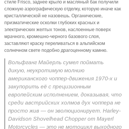
стиле Frisco, заднее крыло и масляный бак получили
сложную аэрографическую отделку, которую иначе как
кристаллической не назовешь. Органические,
призматические осколки глубоких красных и
электрических желтых тонов, наслоенные поверх
мрачного, кромешно-черного базового слоя,
заставляют краску переливаться в альпийском
солнечном свете подобно драгоценному камню.
Вольфганг Майерль сумел поймать
дикую, неукротимую молнию
американского чоппер-движения 1970-х и
закупорить её с прецизионным
европейским исполнением, доказывая, что
среди австрийских холмов дух чоппера не
просто жив — он эволюционирует. Harley-
Davidson Shovelhead Chopper от Mayerl
Motorcycles — это не мотоцикл выходного