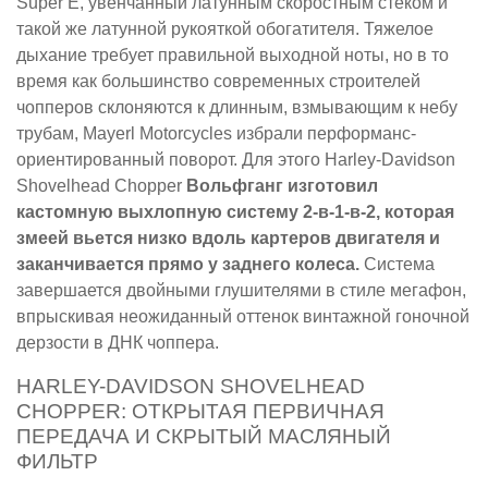
Super E, увенчанный латунным скоростным стеком и
такой же латунной рукояткой обогатителя. Тяжелое
дыхание требует правильной выходной ноты, но в то
время как большинство современных строителей
чопперов склоняются к длинным, взмывающим к небу
трубам, Mayerl Motorcycles избрали перформанс-
ориентированный поворот. Для этого Harley-Davidson
Shovelhead Chopper
Вольфганг изготовил
кастомную выхлопную систему 2-в-1-в-2, которая
змеей вьется низко вдоль картеров двигателя и
заканчивается прямо у заднего колеса.
Система
завершается двойными глушителями в стиле мегафон,
впрыскивая неожиданный оттенок винтажной гоночной
дерзости в ДНК чоппера.
HARLEY-DAVIDSON SHOVELHEAD
CHOPPER: ОТКРЫТАЯ ПЕРВИЧНАЯ
ПЕРЕДАЧА И СКРЫТЫЙ МАСЛЯНЫЙ
ФИЛЬТР