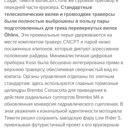
сзади, Тимоти выписал столь же суровый приговор и
передней части круизера.
Стандартные
телескопические вилки и громоздкие траверсы
были полностью выброшены в пользу пары
подготовленных для трека перевернутых вилок
Öhlins.
Эти премиальные перья удерживаются на
месте комплектом траверс CNCPT и парой низко
посаженных клипонов, которые диктуют агрессивное
положение райдера. Минималистичная цифровая
приборка Koso была бесшовно интегрирована прямо в
верхнюю траверсу, обеспечивая сверхчистый вид из
кокпита. Органы управления отделаны по элитным
стандартам: здесь используются главные тормозные
цилиндры Brembo Corsacorta для приведения в
действие радиальных суппортов Brembo M4 и
обновленная конверсия гидравлического сцепления. В
знак уважения к изначальной идентичности мотоцикла
Тимоти решил сохранить заводскую фару Low Rider S,
привязывая футуристичный проект к его круизерным