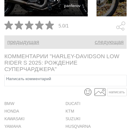
уничтожающий покрышки
длительных 
panferov
стрит-трекер, получивший
нужды — эт
прозвище "Pink Savage"
мгновенное
(Розовый дикарь).
громогласно
5.0/1
возьми!".
предыдущая
следующая
КОММЕНТАРИИ "HARLEY-DAVIDSON LOW
RIDER S 2025: РОЖДЕНИЕ
СУПЕРЧАРДЖЕРА"
написать
BMW
DUCATI
HONDA
KTM
KAWASAKI
SUZUKI
YAMAHA
HUSQVARNA