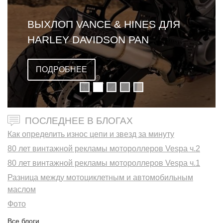
ВЫХЛОП VANCE & HINES ДЛЯ
HARLEY DAVIDSON PAN
AMERICA
ПОДРОБНЕЕ
ПОСЛЕДНЕЕ В БЛОГАХ
Как определить износ цепи и звезд за минуту
80 лет винтажной рекламы мотороллеров Vespa ч.2
80 лет винтажной рекламы мотороллеров Vespa ч.1
Разница между мотоциклетным и автомобильным
маслом
Фото
Все блоги