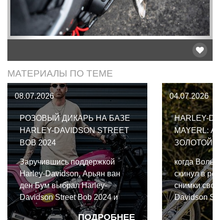
МАТЕРИАЛЫ ПО ТЕМЕ
08.07.2026
04.07.2026
РОЗОВЫЙ ДИКАРЬ НА БАЗЕ
HARLEY-DA
HARLEY-DAVIDSON STREET
MAYERL: А
BOB 2024
ЗОЛОТОЙ 
Заручившись поддержкой
когда Вольф
Harley-Davidson, Арьян ван
скинул в ре
ден Бум выбрал Harley-
снимки свое
Davidson Street Bob 2024 и
Davidson Sh
превратил его в
построенного
ПОДРОБНЕЕ