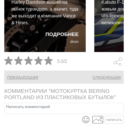
Harley Davidson вышел на
Kabuto F-17
рынок турэндуро, а значит, туда
живым доказ
же выходит и компания Vance
что трековы
& Hines.
великолепно
улице. И да
ПОДРОБНЕЕ
райдера вых
dron
преимущест
абсолютно 
неоспоримы
5.0/2
предыдущая
следующая
КОММЕНТАРИИ "МОТОКУРТКА BERING
PORTLAND ИЗ ПЛАСТИКОВЫХ БУТЫЛОК"
написать