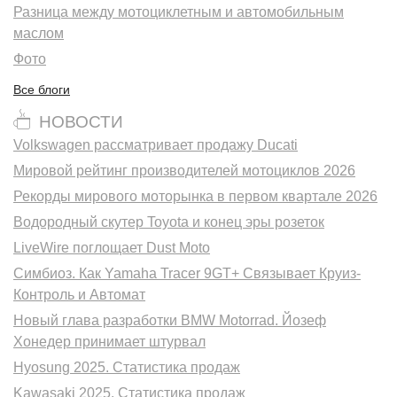
Разница между мотоциклетным и автомобильным
маслом
Фото
Все блоги
НОВОСТИ
Volkswagen рассматривает продажу Ducati
Мировой рейтинг производителей мотоциклов 2026
Рекорды мирового моторынка в первом квартале 2026
Водородный скутер Toyota и конец эры розеток
LiveWire поглощает Dust Moto
Симбиоз. Как Yamaha Tracer 9GT+ Связывает Круиз-
Контроль и Автомат
Новый глава разработки BMW Motorrad. Йозеф
Хонедер принимает штурвал
Hyosung 2025. Статистика продаж
Kawasaki 2025. Статистика продаж