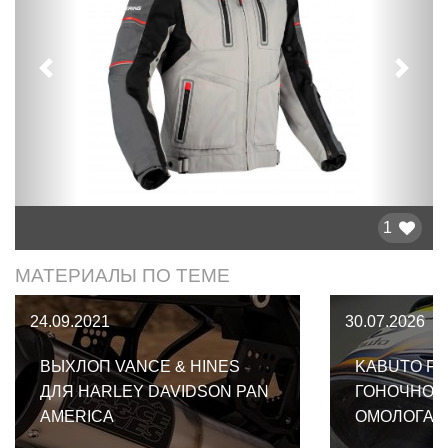
Предыдущий
След
1
МАТЕРИАЛЫ ПО ТЕМЕ
24.09.2021
30.07.2026
ВЫХЛОП VANCE & HINES
KABUTO F-1
ДЛЯ HARLEY DAVIDSON PAN
ГОНОЧНОГ
AMERICA
ОМОЛОГАЦ