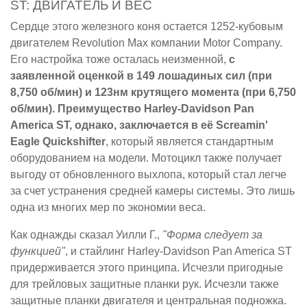
ST: ДВИГАТЕЛЬ И ВЕС
Сердце этого железного коня остается 1252-кубовым
двигателем Revolution Max компании Motor Company.
Его настройка тоже осталась неизменной,
с
заявленной оценкой в 149 лошадиных сил (при
8,750 об/мин) и 123нм крутящего момента (при 6,750
об/мин). Преимущество Harley-Davidson Pan
America ST, однако, заключается в её Screamin'
Eagle Quickshifter
, который является стандартным
оборудованием на модели. Мотоцикл также получает
выгоду от обновленного выхлопа, который стал легче
за счет устранения средней камеры системы. Это лишь
одна из многих мер по экономии веса.
Как однажды сказал Уилли Г.,
"Форма следует за
функцией"
, и стайлинг Harley-Davidson Pan America ST
придерживается этого принципа. Исчезли пригодные
для трейловых защитные планки рук. Исчезли также
защитные планки двигателя и центральная подножка.