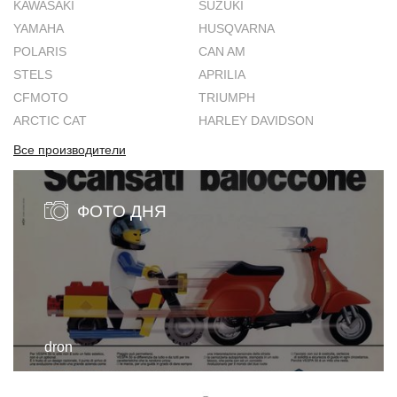
KAWASAKI
SUZUKI
YAMAHA
HUSQVARNA
POLARIS
CAN AM
STELS
APRILIA
CFMOTO
TRIUMPH
ARCTIC CAT
HARLEY DAVIDSON
Все производители
ФОТО ДНЯ
dron