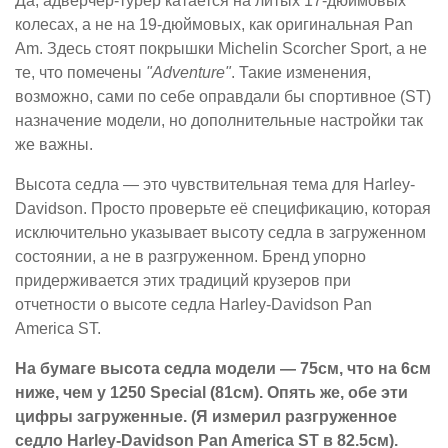
Да, адверчер-турер катается на литых 17-дюймовых
колесах, а не на 19-дюймовых, как оригинальная Pan
Am. Здесь стоят покрышки Michelin Scorcher Sport, а не
те, что помечены
"Adventure"
. Такие изменения,
возможно, сами по себе оправдали бы спортивное (ST)
назначение модели, но дополнительные настройки так
же важны.
Высота седла — это чувствительная тема для Harley-
Davidson. Просто проверьте её спецификацию, которая
исключительно указывает высоту седла в загруженном
состоянии, а не в разгруженном. Бренд упорно
придерживается этих традиций крузеров при
отчетности о высоте седла Harley-Davidson Pan
America ST.
На бумаге высота седла модели — 75см, что на 6см
ниже, чем у 1250 Special (81см). Опять же, обе эти
цифры загруженные. (Я измерил разгруженное
седло Harley-Davidson Pan America ST в 82.5см).