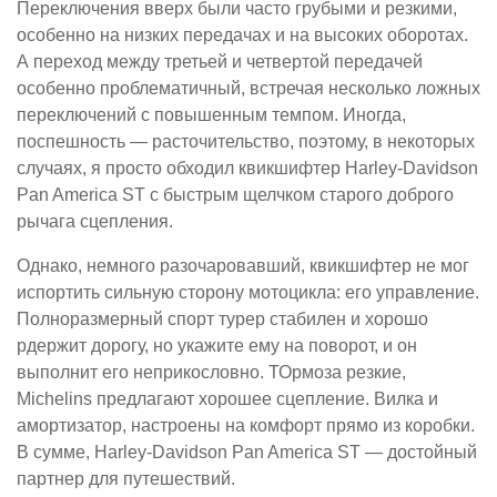
Переключения вверх были часто грубыми и резкими,
особенно на низких передачах и на высоких оборотах.
А переход между третьей и четвертой передачей
особенно проблематичный, встречая несколько ложных
переключений с повышенным темпом. Иногда,
поспешность — расточительство, поэтому, в некоторых
случаях, я просто обходил квикшифтер Harley-Davidson
Pan America ST с быстрым щелчком старого доброго
рычага сцепления.
Однако, немного разочаровавший, квикшифтер не мог
испортить сильную сторону мотоцикла: его управление.
Полноразмерный спорт турер стабилен и хорошо
рдержит дорогу, но укажите ему на поворот, и он
выполнит его неприкословно. ТОрмоза резкие,
Michelins предлагают хорошее сцепление. Вилка и
амортизатор, настроены на комфорт прямо из коробки.
В сумме, Harley-Davidson Pan America ST — достойный
партнер для путешествий.