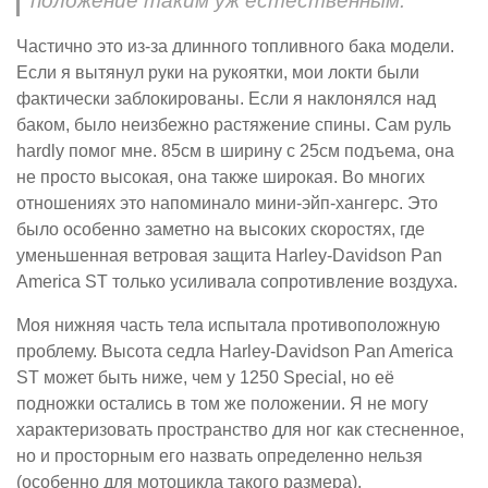
положение таким уж естественным.
Частично это из-за длинного топливного бака модели.
Если я вытянул руки на рукоятки, мои локти были
фактически заблокированы. Если я наклонялся над
баком, было неизбежно растяжение спины. Сам руль
hardly помог мне. 85см в ширину с 25см подъема, она
не просто высокая, она также широкая. Во многих
отношениях это напоминало мини-эйп-хангерс. Это
было особенно заметно на высоких скоростях, где
уменьшенная ветровая защита Harley-Davidson Pan
America ST только усиливала сопротивление воздуха.
Моя нижняя часть тела испытала противоположную
проблему. Высота седла Harley-Davidson Pan America
ST может быть ниже, чем у 1250 Special, но её
подножки остались в том же положении. Я не могу
характеризовать пространство для ног как стесненное,
но и просторным его назвать определенно нельзя
(особенно для мотоцикла такого размера).