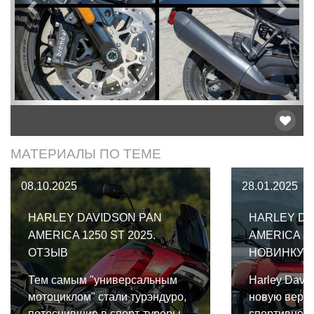
Предыдущий
След
МАТЕРИАЛЫ ПО ТЕМЕ
08.10.2025
28.01.2025
HARLEY DAVIDSON PAN
HARLEY DA
AMERICA 1250 ST 2025.
AMERICA 12
ОТЗЫВ
НОВИНКУ
Тем самым "универсальным
Harley Davi
мотоциклом" стали турэндуро,
новую верси
потеснившие в спорт-туреры,
спортивно-