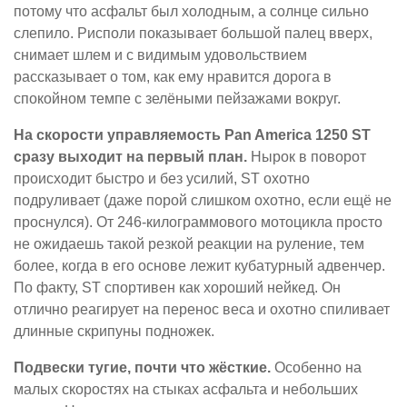
потому что асфальт был холодным, а солнце сильно
слепило. Рисполи показывает большой палец вверх,
снимает шлем и с видимым удовольствием
рассказывает о том, как ему нравится дорога в
спокойном темпе с зелёными пейзажами вокруг.
На скорости управляемость Pan America 1250 ST
сразу выходит на первый план.
Нырок в поворот
происходит быстро и без усилий, ST охотно
подруливает (даже порой слишком охотно, если ещё не
проснулся). От 246-килограммового мотоцикла просто
не ожидаешь такой резкой реакции на руление, тем
более, когда в его основе лежит кубатурный адвенчер.
По факту, ST спортивен как хороший нейкед. Он
отлично реагирует на перенос веса и охотно спиливает
длинные скрипуны подножек.
Подвески тугие, почти что жёсткие.
Особенно на
малых скоростях на стыках асфальта и небольших