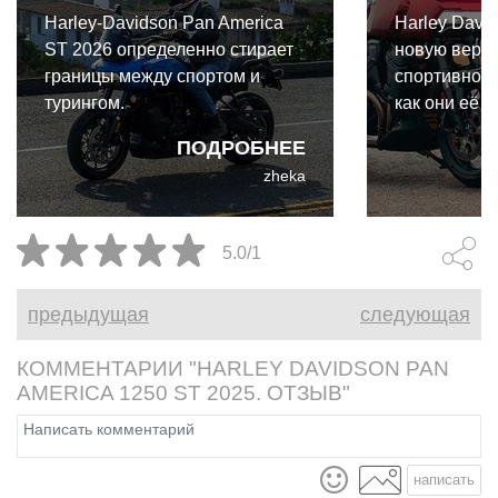
Harley-Davidson Pan America
Harley Davi
ST 2026 определенно стирает
новую верси
границы между спортом и
спортивно-
турингом.
как они её 
новинка пре
ПОДРОБНЕЕ
дорожник и
zheka
похожа на т
Bronx.
5.0/1
предыдущая
следующая
КОММЕНТАРИИ "HARLEY DAVIDSON PAN
AMERICA 1250 ST 2025. ОТЗЫВ"
написать