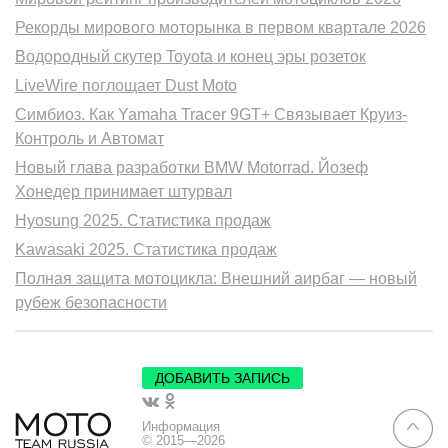
Рекорды мирового моторынка в первом квартале 2026
Водородный скутер Toyota и конец эры розеток
LiveWire поглощает Dust Moto
Симбиоз. Как Yamaha Tracer 9GT+ Связывает Круиз-
Контроль и Автомат
Новый глава разработки BMW Motorrad. Йозеф
Хонедер принимает штурвал
Hyosung 2025. Статистика продаж
Kawasaki 2025. Статистика продаж
Полная защита мотоцикла: Внешний аирбаг — новый
рубеж безопасности
ДОБАВИТЬ ЗАПИСЬ
Информация
© 2015—2026