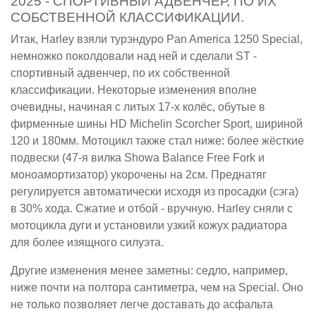
2025 - СПОРТИВНЫЙ АДВЕНЧЕР, ПО ИХ
СОБСТВЕННОЙ КЛАССИФИКАЦИИ.
Итак, Harley взяли турэндуро Pan America 1250 Special,
немножко поколдовали над ней и сделали ST -
спортивный адвенчер, по их собственной
классификации. Некоторые изменения вполне
очевидны, начиная с литых 17-х колёс, обутые в
фирменные шины HD Michelin Scorcher Sport, шириной
120 и 180мм. Мотоцикл также стал ниже: более жёсткие
подвески (47-я вилка Showa Balance Free Fork и
моноамортизатор) укорочены на 2см. Преднатяг
регулируется автоматически исходя из просадки (сэга)
в 30% хода. Сжатие и отбой - вручную. Harley сняли с
мотоцикла дуги и установили узкий кожух радиатора
для более изящного силуэта.
Другие изменения менее заметны: седло, например,
ниже почти на полтора сантиметра, чем на Special. Оно
не только позволяет легче доставать до асфальта