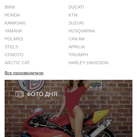
BMW
DUCATI
HONDA
KTM
KAWASAKI
SUZUKI
YAMAHA
HUSQVARNA
POLARIS
CAN AM
STELS
APRILIA
CFMOTO
TRIUMPH
ARCTIC CAT
HARLEY DAVIDSON
Все производители
ФОТО ДНЯ