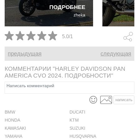
Harley Davi
ПОДРОБНЕЕ
вынуждены о
zheka
сугубо круи
и выпустили
America 125
5.0/1
оцените иро
сделали на 
предыдущая
следующая
дорожника
КОММЕНТАРИИ "HARLEY DAVIDSON PAN
AMERICA CVO 2024. ПОДРОБНОСТИ"
написать
BMW
DUCATI
HONDA
KTM
KAWASAKI
SUZUKI
YAMAHA
HUSQVARNA