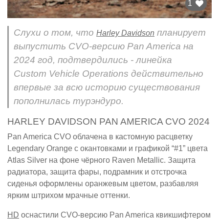
1
Слухи о том, что
планирует
Harley Davidson
выпустить CVO-версию Pan America на
2024 год, подтвердились - линейка
Custom Vehicle Operations действительно
впервые за всю историю существования
пополнилась турэндуро.
HARLEY DAVIDSON PAN AMERICA CVO 2024
Pan America CVO облачена в кастомную расцветку
Legendary Orange с окантовками и графикой “#1” цвета
Atlas Silver на фоне чёрного Raven Metallic. Защита
радиатора, защита фары, подрамник и отстрочка
сиденья оформлены оранжевым цветом, разбавляя
ярким штрихом мрачные оттенки.
HD
оснастили CVO-версию Pan America квикшифтером