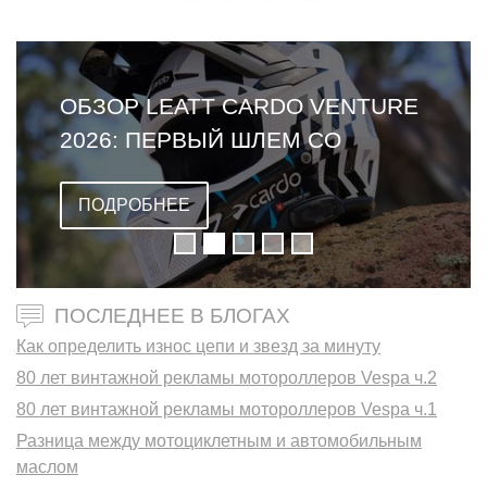
ОБЗОР LEATT CARDO VENTURE
2026: ПЕРВЫЙ ШЛЕМ СО
ВСТРОЕННОЙ ГАРНИТУРОЙ
ПОДРОБНЕЕ
ПОСЛЕДНЕЕ В БЛОГАХ
Как определить износ цепи и звезд за минуту
80 лет винтажной рекламы мотороллеров Vespa ч.2
80 лет винтажной рекламы мотороллеров Vespa ч.1
Разница между мотоциклетным и автомобильным
маслом