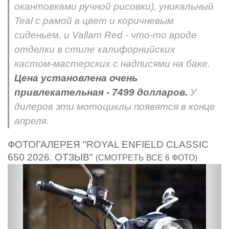
окантовками ручной рисовки), уникальный
Teal с рамой в цвет и коричневым
сиденьем, и Vallam Red - что-то вроде
отделки в стиле калифорнийских
кастом-мастерских с надписями на баке.
Цена установлена очень
привлекательная - 7499 долларов.
У
дилеров эти мотоциклы появятся в конце
апреля.
ФОТОГАЛЕРЕЯ "ROYAL ENFIELD CLASSIC
650 2026. ОТЗЫВ"
(СМОТРЕТЬ ВСЕ 6 ФОТО)