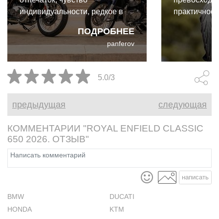
индивидуальности, редкое в
практичност
современном мотомире.
более спорт
ПОДРОБНЕЕ
более остру
panferov
на руле и с
5.0/3
предыдущая
следующая
КОММЕНТАРИИ "ROYAL ENFIELD CLASSIC
650 2026. ОТЗЫВ"
написать
BMW
DUCATI
HONDA
KTM