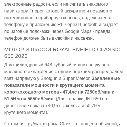
электронные радости, если не считать знакомого
навигатора Tripper, который аккуратно и незаметно
интегрирован в приборную консоль, подключается к
телефону и приложению RE через Bluetooth и выдаёт
пошаговые подсказки через Google Maps - правда,
телефон должен быть включён и на связи.
МОТОР И ШАССИ ROYAL ENFIELD CLASSIC
650 2026
Двухцилиндровый 648-кубовый рядник воздушно-
масляного охлаждения с одним верхним распредвалом
взят напрямую у Shotgun и Super Meteor.
Заявленные
показатели мощности и крутящего момента
короткоходного мотора - 47,4лс на 7250об/мин и
51,5Нм на 5650об/мин.
(Для справки, INT650 на
диностенде показал 40,9лс с колеса и 50,7Нм
крутящего момента).
Стальная трубчатая рама Classic оснащена обычной, а