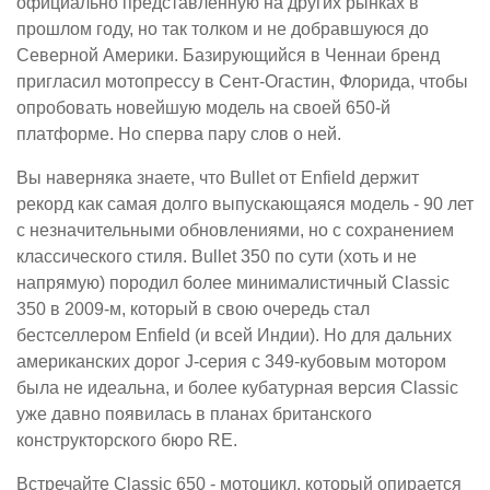
официально представленную на других рынках в
прошлом году, но так толком и не добравшуюся до
Северной Америки. Базирующийся в Ченнаи бренд
пригласил мотопрессу в Сент-Огастин, Флорида, чтобы
опробовать новейшую модель на своей 650-й
платформе. Но сперва пару слов о ней.
Вы наверняка знаете, что Bullet от Enfield держит
рекорд как самая долго выпускающаяся модель - 90 лет
с незначительными обновлениями, но с сохранением
классического стиля. Bullet 350 по сути (хоть и не
напрямую) породил более минималистичный Classic
350 в 2009-м, который в свою очередь стал
бестселлером Enfield (и всей Индии). Но для дальних
американских дорог J-серия с 349-кубовым мотором
была не идеальна, и более кубатурная версия Classic
уже давно появилась в планах британского
конструкторского бюро RE.
Встречайте Classic 650 - мотоцикл, который опирается