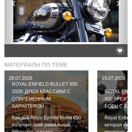
Предыдущий
След
МАТЕРИАЛЫ ПО ТЕМЕ
28.07.2026
15.07.2026
ROYAL ENFIELD BULLET 650
2026: ДУША КЛАССИКИ С
ROYAL ENF
СОВРЕМЕННЫМ
450 APEX 2
ХАРАКТЕРОМ
БОЕЦ С ХА
Каждый Royal Enfield Bullet 650
Royal Enfiel
получает свой уникальный
которая уже
отпечаток, чувство
превосходн