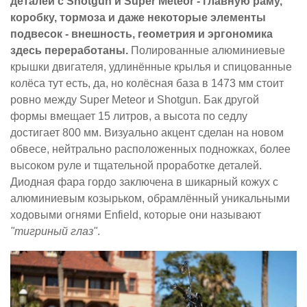
деталей с Shotgun и Super Meteor - главную раму,
коробку, тормоза и даже некоторые элементы
подвесок - внешность, геометрия и эргономика
здесь переработаны.
Полированные алюминиевые
крышки двигателя, удлинённые крылья и спицованные
колёса тут есть, да, но колёсная база в 1473 мм стоит
ровно между Super Meteor и Shotgun. Бак другой
формы вмещает 15 литров, а высота по седлу
достигает 800 мм. Визуально акцент сделан на новом
обвесе, нейтрально расположенных подножках, более
высоком руле и тщательной проработке деталей.
Диодная фара гордо заключена в шикарный кожух с
алюминиевым козырьком, обрамлённый уникальными
ходовыми огнями Enfield, которые они называют
"тигриный глаз"
.