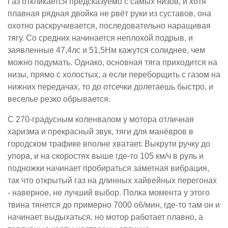
Газ откликается предсказуемо с самых низов, и хотя
плавная рядная двойка не рвёт руки из суставов, она
охотно раскручивается, последовательно наращивая
тягу. Со средних начинается неплохой подрыв, и
заявленные 47,4лс и 51,5Нм кажутся солиднее, чем
можно подумать. Однако, основная тяга приходится на
низы, прямо с холостых, а если переборщить с газом на
нижних передачах, то до отсечки долетаешь быстро, и
веселье резко обрывается.
С 270-градусным коленвалом у мотора отличная
харизма и прекрасный звук, тяги для манёвров в
городском трафике вполне хватает. Выкрути ручку до
упора, и на скоростях выше где-то 105 км/ч в руль и
подножки начинает пробираться заметная вибрация,
так что открытый газ на длинных хайвейных перегонах
- наверное, не лучший выбор. Полка момента у этого
твина тянется до примерно 7000 об/мин, где-то там он и
начинает выдыхаться, но мотор работает плавно, а