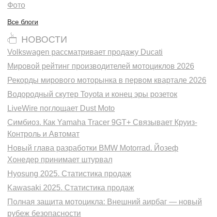
Фото
Все блоги
НОВОСТИ
Volkswagen рассматривает продажу Ducati
Мировой рейтинг производителей мотоциклов 2026
Рекорды мирового моторынка в первом квартале 2026
Водородный скутер Toyota и конец эры розеток
LiveWire поглощает Dust Moto
Симбиоз. Как Yamaha Tracer 9GT+ Связывает Круиз-
Контроль и Автомат
Новый глава разработки BMW Motorrad. Йозеф
Хонедер принимает штурвал
Hyosung 2025. Статистика продаж
Kawasaki 2025. Статистика продаж
Полная защита мотоцикла: Внешний аирбаг — новый
рубеж безопасности