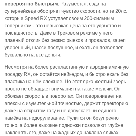
невероятно быстрым.
Разумеется, езда на
супернейкеде обостряет чувство скорости, но те 20лс,
которые Speed RX уступает своим 200-сильным
соперникам - это невысокая цена за его удобство и
покладистость. Даже в Трековом режиме у него
плавный отклик без резких рывков и провалов, зацеп
уверенный, шасси послушное, и ехать он позволяет
буквально на все деньги.
Несмотря на более распластанную и аэродинамичную
посадку RX, он остаётся нейкедом, и быстро ехать без
пластика на нём сложнее. Но этот ярко-жёлтый зверь
просто не обращает внимания на такие мелочи. Он
обожает скорость в поворотах. Он поворачивает на
апексы с изумительной точностью, держит траекторию
даже на открытом газу и не допускает ни единого
намёка на недоруливание. Рулится он безупречно
точно, а более высокие подножки позволяют глубже
наклонять его, даже на жадных до наклона сликах.