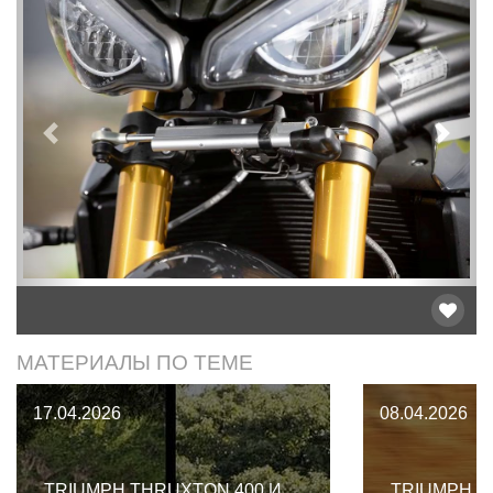
Предыдущий
След
МАТЕРИАЛЫ ПО ТЕМЕ
17.04.2026
08.04.2026
TRIUMPH THRUXTON 400 И
TRIUMPH B