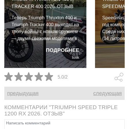
TRACKER 400 2026. ОТЗЫВ
SPEEDMAST
Теперь Triumph Thruxton 400 и
Speedmaster
Triumph Tracker 400 выходят на
год комплек
тропу войны с новым оружием
Среди них -
— двумя свежими моделями в
(14 литров),
линейке 400 куб.см.
дюймовые к
ПОДРОБНЕЕ
алюминия и,
tolik
современны
Triumph 2026
инерциальны
5.0/2
оптимизиро
ABS и трекш
предыдущая
следующая
КОММЕНТАРИИ "TRIUMPH SPEED TRIPLE
1200 RX 2026. ОТЗЫВ"