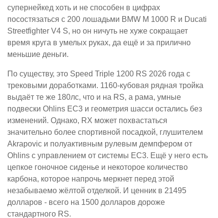
супернейкед хоть и не способен в цифрах
посостязаться с 200 лошадьми BMW M 1000 R и Ducati
Streetfighter V4 S, но он ничуть не хуже сокращает
время круга в умелых руках, да ещё и за прилично
меньшие деньги.
По существу, это Speed Triple 1200 RS 2026 года с
трековыми доработками. 1160-кубовая рядная тройка
выдаёт те же 180лс, что и на RS, а рама, умные
подвески Ohlins EC3 и геометрия шасси остались без
изменений. Однако, RX может похвастаться
значительно более спортивной посадкой, глушителем
Akrapovic и полуактивным рулевым демпфером от
Ohlins с управлением от системы EC3. Ещё у него есть
цепкое гоночное сиденье и некоторое количество
карбона, которое напрочь меркнет перед этой
незабываемо жёлтой отделкой. И ценник в 21495
долларов - всего на 1500 долларов дороже
стандартного RS.