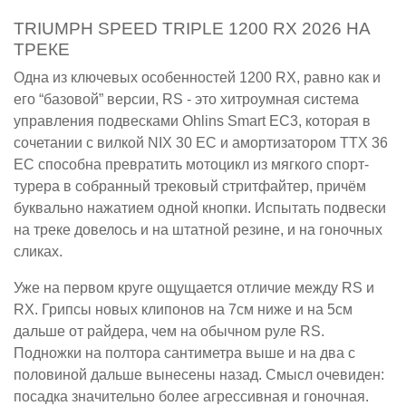
TRIUMPH SPEED TRIPLE 1200 RX 2026 НА
ТРЕКЕ
Одна из ключевых особенностей 1200 RX, равно как и
его “базовой” версии, RS - это хитроумная система
управления подвесками Ohlins Smart EC3, которая в
сочетании с вилкой NIX 30 EC и амортизатором TTX 36
EC способна превратить мотоцикл из мягкого спорт-
турера в собранный трековый стритфайтер, причём
буквально нажатием одной кнопки. Испытать подвески
на треке довелось и на штатной резине, и на гоночных
сликах.
Уже на первом круге ощущается отличие между RS и
RX. Грипсы новых клипонов на 7см ниже и на 5см
дальше от райдера, чем на обычном руле RS.
Подножки на полтора сантиметра выше и на два с
половиной дальше вынесены назад. Смысл очевиден:
посадка значительно более агрессивная и гоночная.