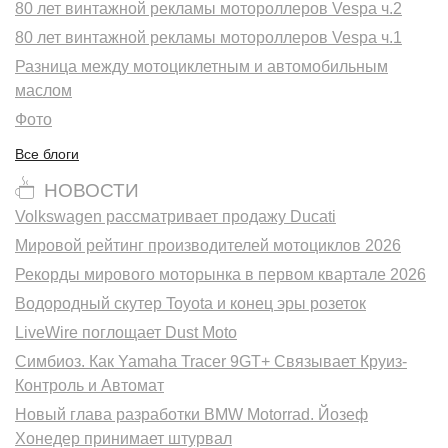
80 лет винтажной рекламы мотороллеров Vespa ч.2
80 лет винтажной рекламы мотороллеров Vespa ч.1
Разница между мотоциклетным и автомобильным
маслом
Фото
Все блоги
НОВОСТИ
Volkswagen рассматривает продажу Ducati
Мировой рейтинг производителей мотоциклов 2026
Рекорды мирового моторынка в первом квартале 2026
Водородный скутер Toyota и конец эры розеток
LiveWire поглощает Dust Moto
Симбиоз. Как Yamaha Tracer 9GT+ Связывает Круиз-
Контроль и Автомат
Новый глава разработки BMW Motorrad. Йозеф
Хонедер принимает штурвал