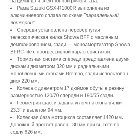
на цилиндр и электронной ручкой газа.
Рама Suzuki GSX-R1000R выполнена из
алюминиевого сплава по схеме
"параллельный
лонжерон"
.
Спереди установлена перевернутая
телескопическая вилка Showa BFF с масляным
демпфированием, сзади — моноамортизатор Showa
BFRC-lite с прогрессивной характеристикой.
Тормозная система спереди представлена двумя
дисками диаметром 320 мм и радиальными
моноблочными скобами Brembo, сзади использован
диск 220 мм.
Колеса с диаметром 17 дюймов обуты в резину
размерностью 120/70 спереди и 190/55 сзади.
Геометрия шасси задана углом наклона вилки
23.3° и вылетом 94 мм.
Колесная база мотоцикла составляет 1420 мм.
Дорожный просвет равен 130 мм при высоте по
седлу 826 мм.