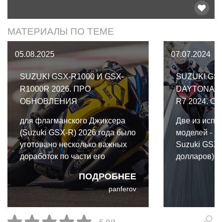
МАТЕРИАЛЫ ПО ТЕМЕ
05.08.2025
07.07.2024
SUZUKI GSX-R1000 И GSX-
SUZUKI GS
R1000R 2026. ПРО
DAYTONA 6
ОБНОВЛЕНИЯ
R7 2024. О
для флагманского Джиксера
Две из исп
(Suzuki GSX-R) 2026 года было
моделей - н
уготовано несколько важных
Suzuki GSX-
доработок по части его
долларов) и
четырёхцилиндрового рядника
660 (9195 до
ПОДРОБНЕЕ
Yamaha YZF
panferov
долларов) о
изменений в
с самого по