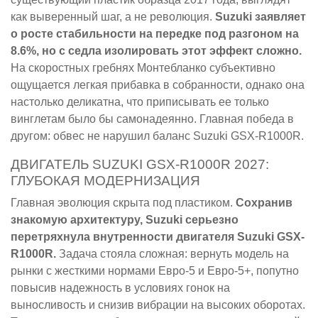
как выверенный шаг, а не революция.
Suzuki заявляет
о росте стабильности на передке под разгоном на
8.6%, но с седла изолировать этот эффект сложно.
На скоростных гребнях Монтебланко субъективно
ощущается легкая прибавка в собранности, однако она
настолько деликатна, что приписывать ее только
винглетам было бы самонадеянно. Главная победа в
другом: обвес не нарушил баланс Suzuki GSX-R1000R.
ДВИГАТЕЛЬ SUZUKI GSX-R1000R 2027:
ГЛУБОКАЯ МОДЕРНИЗАЦИЯ
Главная эволюция скрыта под пластиком.
Сохранив
знакомую архитектуру, Suzuki серьезно
перетряхнула внутренности двигателя Suzuki GSX-
R1000R.
Задача стояла сложная: вернуть модель на
рынки с жесткими нормами Евро-5 и Евро-5+, попутно
повысив надежность в условиях гонок на
выносливость и снизив вибрации на высоких оборотах.