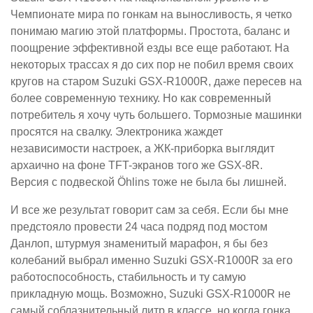
Чемпионате мира по гонкам на выносливость, я четко
понимаю магию этой платформы. Простота, баланс и
поощрение эффективной езды все еще работают. На
некоторых трассах я до сих пор не побил время своих
кругов на старом Suzuki GSX-R1000R, даже пересев на
более современную технику. Но как современный
потребитель я хочу чуть большего. Тормозные машинки
просятся на свалку. Электроника жаждет
независимости настроек, а ЖК-приборка выглядит
архаично на фоне TFT-экранов того же GSX-8R.
Версия с подвеской Öhlins тоже не была бы лишней.
И все же результат говорит сам за себя. Если бы мне
предстояло провести 24 часа подряд под мостом
Данлоп, штурмуя знаменитый марафон, я бы без
колебаний выбрал именно Suzuki GSX-R1000R за его
работоспособность, стабильность и ту самую
прикладную мощь. Возможно, Suzuki GSX-R1000R не
самый соблазнительный литр в классе, но когда гонка