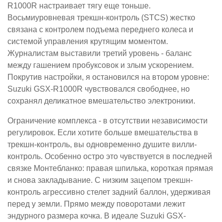
R1000R настраивает тягу еще тоньше.
Восьмиуровневая трекшн-контроль (STCS) жестко
связана с контролем подъема переднего колеса и
системой управления крутящим моментом.
Журналистам выставили третий уровень - баланс
между гашением пробуксовок и злым ускорением.
Покрутив настройки, я остановился на втором уровне:
Suzuki GSX-R1000R чувствовался свободнее, но
сохранял деликатное вмешательство электроники.
Ограничение комплекса - в отсутствии независимости
регулировок. Если хотите больше вмешательства в
трекшн-контроль, вы одновременно душите вилли-
контроль. Особенно остро это чувствуется в последней
связке Монтебланко: правая шпилька, короткая прямая
и снова закладывание. С низким зацепом трекшн-
контроль агрессивно стелет задний баллон, удерживая
перед у земли. Прямо между поворотами лежит
эндурного размера кочка. В идеале Suzuki GSX-