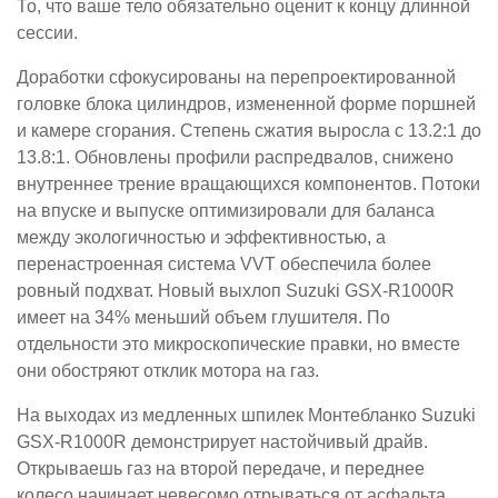
То, что ваше тело обязательно оценит к концу длинной
сессии.
Доработки сфокусированы на перепроектированной
головке блока цилиндров, измененной форме поршней
и камере сгорания. Степень сжатия выросла с 13.2:1 до
13.8:1. Обновлены профили распредвалов, снижено
внутреннее трение вращающихся компонентов. Потоки
на впуске и выпуске оптимизировали для баланса
между экологичностью и эффективностью, а
перенастроенная система VVT обеспечила более
ровный подхват. Новый выхлоп Suzuki GSX-R1000R
имеет на 34% меньший объем глушителя. По
отдельности это микроскопические правки, но вместе
они обостряют отклик мотора на газ.
На выходах из медленных шпилек Монтебланко Suzuki
GSX-R1000R демонстрирует настойчивый драйв.
Открываешь газ на второй передаче, и переднее
колесо начинает невесомо отрываться от асфальта,