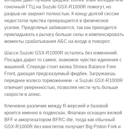
гоночный ГТЦ на Suzuki GSX-R1000R помогут, но
разрыв не закроют полностью. К концу долгой сессии
недостаток чувства превращается в физическое
усилие. Предплечья забиваются, так как приходится
прикладывать к рычагу больше силы и компенсировать
моменты срабатывания АБС на входе в поворот.
Шасси Suzuki GSX-R1000R осталось без изменений.
Посадка дарит то самое, знакомое чувство единения с
машиной. Спереди стоит вилка Showa Balance Free
Front, дающая предсказуемый фидбек. Загружаешь
переднее колесо торможением - и Suzuki GSX-R1000R
отвечает уверенностью, позволяя нести чуть больше
скорости в апекс.
Ключевое различие между R-версией и базовой
кроется именно в подвесках. Флагман оснащен вилкой
BFF и амортизатором BFRC-lite, тогда как обычный
GSX-R1000R без винглетов получает Big Piston Fork и