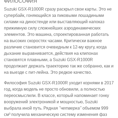
ФИЛОСОФИЯ
Suzuki GSX-R1000R сразу раскрыл свои карты. Это не
супербайк, гоняющийся за пиковыми лошадиными
силами на диностенде или выставляющий напоказ
прижимную силу сложнейших аэродинамических
элементов. Это машина, спроектированная работать
на высоких скоростях часами. Критически важное
различие становится очевидным к 12-му кругу, когда
дыхание выравнивается, действия на клипонах
становятся плавными, а Suzuki GSX-R1000R
продолжает держать траекторию так же собранно, как и
на выезде с пит-лейна. Это редкое качество.
Философия Suzuki GSX-R1000R уходит корнями в 2017
год, когда модель не просто обновили, а полностью
переосмыслили. В классе, который напоминает гонку
вооружений электроникой и мощностью, Suzuki
выбрала иной путь. Рядная
"четверка"
объемом 999
см³ получила механическую систему изменения фаз