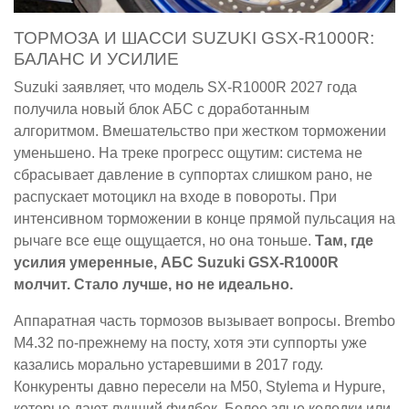
ТОРМОЗА И ШАССИ SUZUKI GSX-R1000R:
БАЛАНС И УСИЛИЕ
Suzuki заявляет, что модель SX-R1000R 2027 года
получила новый блок АБС с доработанным
алгоритмом. Вмешательство при жестком торможении
уменьшено. На треке прогресс ощутим: система не
сбрасывает давление в суппортах слишком рано, не
распускает мотоцикл на входе в повороты. При
интенсивном торможении в конце прямой пульсация на
рычаге все еще ощущается, но она тоньше.
Там, где
усилия умеренные, АБС Suzuki GSX-R1000R
молчит. Стало лучше, но не идеально.
Аппаратная часть тормозов вызывает вопросы. Brembo
M4.32 по-прежнему на посту, хотя эти суппорты уже
казались морально устаревшими в 2017 году.
Конкуренты давно пересели на M50, Stylema и Hypure,
которые дают лучший фидбек. Более злые колодки или