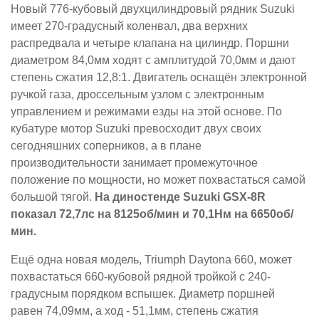
Новый 776-кубовый двухцилиндровый рядник Suzuki
имеет 270-градусный коленвал, два верхних
распредвала и четыре клапана на цилиндр. Поршни
диаметром 84,0мм ходят с амплитудой 70,0мм и дают
степень сжатия 12,8:1. Двигатель оснащён электронной
ручкой газа, дроссельным узлом с электронным
управлением и режимами езды на этой основе. По
кубатуре мотор Suzuki превосходит двух своих
сегодняшних соперников, а в плане
производительности занимает промежуточное
положение по мощности, но может похвастаться самой
большой тягой.
На диностенде Suzuki GSX-8R
показал 72,7лс на 8125об/мин и 70,1Нм на 6650об/
мин.
Ещё одна новая модель, Triumph Daytona 660, может
похвастаться 660-кубовой рядной тройкой с 240-
градусным порядком вспышек. Диаметр поршней
равен 74,09мм, а ход - 51,1мм, степень сжатия