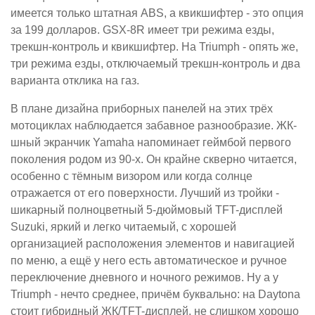
имеется только штатная ABS, а квикшифтер - это опция
за 199 долларов. GSX-8R имеет три режима езды,
трекшн-контроль и квикшифтер. На Triumph - опять же,
три режима езды, отключаемый трекшн-контроль и два
варианта отклика на газ.
В плане дизайна приборных панелей на этих трёх
мотоциклах наблюдается забавное разнообразие. ЖК-
шный экранчик Yamaha напоминает геймбой первого
поколения родом из 90-х. Он крайне скверно читается,
особенно с тёмным визором или когда солнце
отражается от его поверхности. Лучший из тройки -
шикарный полноцветный 5-дюймовый TFT-дисплей
Suzuki, яркий и легко читаемый, с хорошей
организацией расположения элементов и навигацией
по меню, а ещё у него есть автоматическое и ручное
переключение дневного и ночного режимов. Ну а у
Triumph - нечто среднее, причём буквально: на Daytona
стоит гибридный ЖК/TFT-дисплей, не слишком хорошо