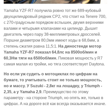
Yamaha YZF-R7 получила ровно тот же 689-кубовый
двухцилиндровый рядник CP2, что стоит на Tenere 700,
с 270-градусным порядком вспышек, двумя верхними
валами и четырьмя клапанами на цилиндр. Дышит
двигатель через пару 38-миллиметровых дросселей.
Поршни диаметром 80,0мм имеют ходы в 68,6мм, а
степень сжатия равна 11,5:1.
На диностенде мотор
Yamaha YZF-R7 показал 64,8лс на 8500об/мин и
60,3Нм тяги на 6500об/мин.
Пиковая мощность у R7
самая малая из тройки, но тяга соответствует Daytona.
Но если уж судить о мотоциклах по цифрам на
бумаге, то учитывать стоит не только мощность,
но и массу. У Suzuki - 2,8кг на лошадку, у Triumph -
2,35, а у Yamaha 2,9.
Преимущество по этому
параметру - на стороне Triumph, но опять же, только в
цифрах. А на дороге всё как всегда оказывается иначе.