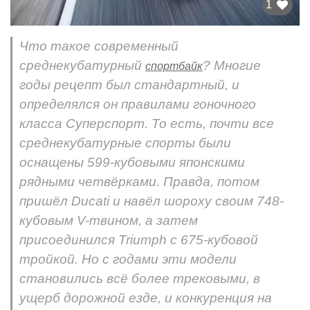
1
Что такое современный
среднекубатурный
? Многие
спортбайк
годы рецепт был стандартный, и
определялся он правилами гоночного
класса Суперспорт. То есть, почти все
среднекубатурные спорты были
оснащены 599-кубовыми японскими
рядными четвёрками. Правда, потом
пришёл Ducati и навёл шороху своим 748-
кубовым V-твином, а затем
присоединился Triumph с 675-кубовой
тройкой. Но с годами эти модели
становились всё более трековыми, в
ущерб дорожной езде, и конкуренция на