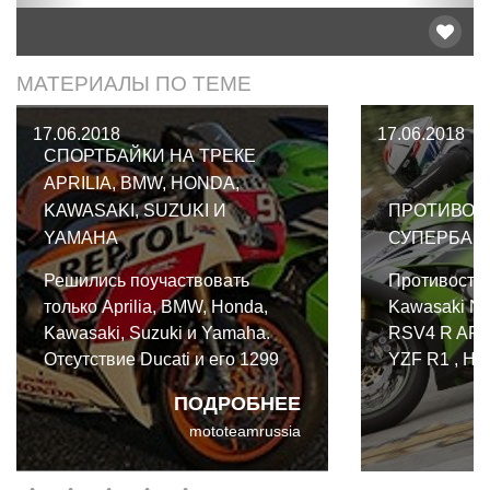
МАТЕРИАЛЫ ПО ТЕМЕ
17.06.2018
17.06.2018
СПОРТБАЙКИ НА ТРЕКЕ
APRILIA, BMW, HONDA,
KAWASAKI, SUZUKI И
ПРОТИВОС
YAMAHA
СУПЕРБАЙ
Решились поучаствовать
Противосто
только Aprilia, BMW, Honda,
Kawasaki Nin
Kawasaki, Suzuki и Yamaha.
RSV4 R APR
Отсутствие Ducati и его 1299
YZF R1 , H
Panigale не осталось не
SP , Suzuki
ПОДРОБНЕЕ
замеченным, они упустили
S1000RR на
mototeamrussia
возможность из-за задержек в
отгрузке, но как они сами