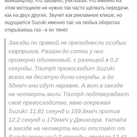
квикшифтер, что забавно, учитывая, что именно на
этом мотоцикле не нужно так часто щёлкать передачи,
как на двух других. Звучит как рекламное клише, но
ощущается Suzuki именно так: на любых оборотах
открываешь газ - и он тянет.
Заезды по прямой не преподнесли особых
сюрпризов. Разгон до сотни у них
примерно одинаковый, с разницей в 0,2
секунды. Triumph превосходит Suzuki
всего на десятую долю секунды, а до
50км/ч они идут наравне. А вот в заезде
на четверть мили Triumph подтверждает
своё превосходство, явно опережая
Suzuki: 11,81 секунд и 189,8км/ч против
12,2 секунд и 179км/ч у Джиксера. Yamaha
в заезде на четверть мили отстаёт от
Suzuki всего на 0,2 секунды, показав 12,41