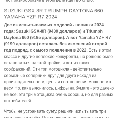
тест, разнообразие в этом деле идёт во благо.
SUZUKI GSX-8R TRIUMPH DAYTONA 660
YAMAHA YZF-R7 2024
Две из испытываемых моделей - новинки 2024
года: Suzuki GSX-8R (9439 долларов) и Triumph
Daytona 660 (9195 долларов). А вот Yamaha YZF-R7
(9199 долларов) осталась без изменений второй
год подряд, с самого появления в 2022.
Есть в этом
классе и другие неплохие конкуренты, но решено было
остановиться на этой тройке, и вот из каких
соображений. Эти три мотоцикла - действительно
серьёзные соперники друг для друга исходя из
производительности, цены и соотношения мощности к
весу. Но, как выяснилось, цифры на бумаге - это далеко
не всё: эти три мотоцикла очень хороши, но для разных
потребителей.
Чтобы не устраивать суету, решили испытывать три
мотоцикла втроём. После диностенда привезли их на