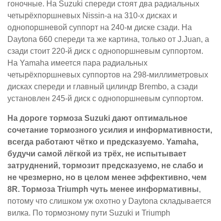
гоночные. На Suzuki спереди стоят два радиальных
четырёхпоршневых Nissin-а на 310-х дисках и
однопоршневой суппорт на 240-м диске сзади. На
Daytona 660 спереди та же картина, только от J.Juan, а
сзади стоит 220-й диск с однопоршневым суппортом.
На Yamaha имеется пара радиальных
четырёхпоршневых суппортов на 298-миллиметровых
дисках спереди и главный цилиндр Brembo, а сзади
установлен 245-й диск с однопоршневым суппортом.
На дороге тормоза Suzuki дают оптимальное
сочетание тормозного усилия и информативности,
всегда работают чётко и предсказуемо. Yamaha,
будучи самой лёгкой из трёх, не испытывает
затруднений, тормозит предсказуемо, не слабо и
не чрезмерно, но в целом менее эффективно, чем
8R. Тормоза Triumph чуть менее информативны
,
потому что слишком уж охотно у Daytona складывается
вилка. По тормозному пути Suzuki и Triumph