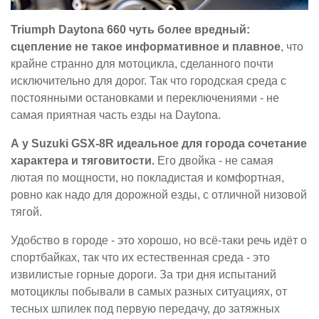
Triumph Daytona 660 чуть более вредный:
сцепление не такое информативное и плавное
, что
крайне странно для мотоцикла, сделанного почти
исключительно для дорог. Так что городская среда с
постоянными остановками и переключениями - не
самая приятная часть езды на Daytona.
А у Suzuki GSX-8R идеальное для города сочетание
характера и тяговитости.
Его двойка - не самая
лютая по мощности, но покладистая и комфортная,
ровно как надо для дорожной езды, с отличной низовой
тягой.
Удобство в городе - это хорошо, но всё-таки речь идёт о
спортбайках, так что их естественная среда - это
извилистые горные дороги. За три дня испытаний
мотоциклы побывали в самых разных ситуациях, от
тесных шпилек под первую передачу, до затяжных