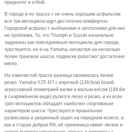
преднатяг и отбой.
В городе и по трассе с не очень хорошим асфальтом
все три мотоцикла идут достаточно комфортно.
Городской асфальт с выбоинами и заплатками для них
не проблема. То, что Triumph и Suzuki изначально
задуманы как повседневные мотоциклы для города,
чувствуется, но и на Yamaha, несмотря на несколько
более трековое шасси, подвески работают достаточно
мягко.
На извилистой трассе разница проявилась более
резко. Yamaha YZF-R7 с короткой (139,5см) базой,
агрессивной геометрией вилки и малым весом (189,6кг
в снаряжённом виде) рулится легко и резко, и из всех
трёх мотоциклов обладает наиболее спортивным
характером шасси. Чувствуется правильная
развесовка и уверенный зацеп на переднем колесе, и,
как и старая добрая R6, её преемница имеет лёгкое и
чуткое рулевое управление, ложась в повороты с