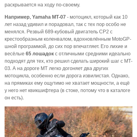
раскрывается на ходу по-своему.
Например, Yamaha MT-07
- мотоцикл, который как 10
лет назад удивил и порадовал, так с тех пор особо не
менялся. Резвый 689-кубовый двигатель CP2 с
крестообразным коленвалом, вдохновлённым MotoGP-
шной программой, до сих пор впечатляет. Его лихие и
весёлые
65 лошадок
с отличными средними идеально
подходят для тех, кто решил сделать широкий шаг с MT-
03. А на дороге MT легко догоняет два других
мотоцикла, особенно если дорога извилистая. Однако,
на прямиках ему ощутимо не хватает мощности, а ещё
у него нет квикшифтера (в стоке, потому что в каталоге
он есть).