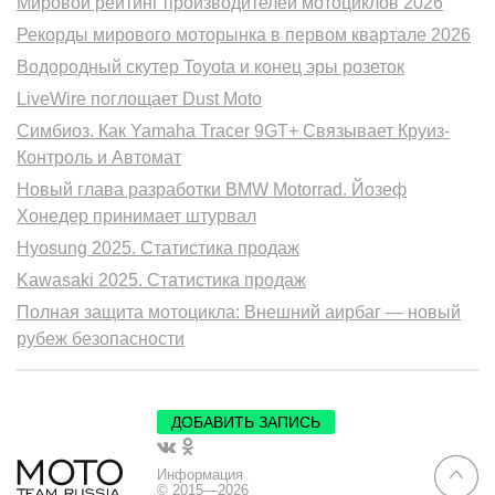
Мировой рейтинг производителей мотоциклов 2026
Рекорды мирового моторынка в первом квартале 2026
Водородный скутер Toyota и конец эры розеток
LiveWire поглощает Dust Moto
Симбиоз. Как Yamaha Tracer 9GT+ Связывает Круиз-
Контроль и Автомат
Новый глава разработки BMW Motorrad. Йозеф
Хонедер принимает штурвал
Hyosung 2025. Статистика продаж
Kawasaki 2025. Статистика продаж
Полная защита мотоцикла: Внешний аирбаг — новый
рубеж безопасности
ДОБАВИТЬ ЗАПИСЬ
Информация
© 2015—2026