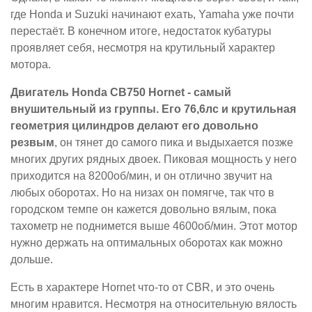
где Honda и Suzuki начинают ехать, Yamaha уже почти
перестаёт. В конечном итоге, недостаток кубатуры
проявляет себя, несмотря на крутильный характер
мотора.
Двигатель Honda CB750 Hornet - самый
внушительный из группы. Его 76,6лс и крутильная
геометрия цилиндров делают его довольно
резвым
, он тянет до самого пика и выдыхается позже
многих других рядных двоек. Пиковая мощность у него
приходится на 8200об/мин, и он отлично звучит на
любых оборотах. Но на низах он помягче, так что в
городском темпе он кажется довольно вялым, пока
тахометр не поднимется выше 4600об/мин. Этот мотор
нужно держать на оптимальных оборотах как можно
дольше.
Есть в характере Hornet что-то от CBR, и это очень
многим нравится. Несмотря на относительную вялость