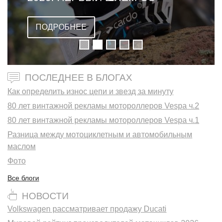
ДВОЙНОЙ ОМОЛОГАЦИЕЙ
ПОДРОБНЕЕ
ПОСЛЕДНЕЕ В БЛОГАХ
Как определить износ цепи и звезд за минуту
80 лет винтажной рекламы мотороллеров Vespa ч.2
80 лет винтажной рекламы мотороллеров Vespa ч.1
Разница между мотоциклетным и автомобильным
маслом
Фото
Все блоги
НОВОСТИ
Volkswagen рассматривает продажу Ducati