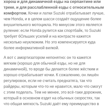
хорош и для динамичной езды на серпантине или
треке, и для расслабленной езды с относительным
комфортом.
Кочки и латки Suzuki отрабатывает лучше,
чем Honda, и в целом шасси создаёт ощущение более
внушительного мотоцикла. Но минусом этого является
руление: если Honda рулится как спортбайк, то Suzuki
требует бОльших усилий и на контрасте кажется
несколько неуклюжим. Но это компенсируется куда
более информативной вилкой.
А вот с амортизатором непонятно: он то кажется
мягким (хорошо для обычной езды, но не для
динамичной), то вроде бы делается более жёстким и
хорошо отрабатывает кочки. К сожалению, он лишён
регулировок, если не считать преднатяга, так что
райдеры, которым что-то не нравится, мало что смогут
с этим поделать. Тем не менее, это всё-таки дорожник,
который в основном ездит на обычных скоростях, так
что общая мягкость Suzuki даёт ему преимущество в