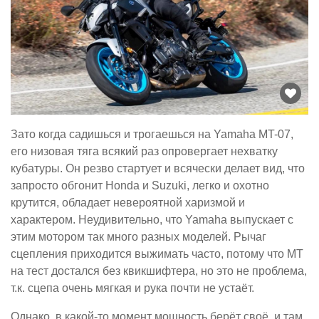
Зато когда садишься и трогаешься на Yamaha MT-07,
его низовая тяга всякий раз опровергает нехватку
кубатуры. Он резво стартует и всячески делает вид, что
запросто обгонит Honda и Suzuki, легко и охотно
крутится, обладает невероятной харизмой и
характером. Неудивительно, что Yamaha выпускает с
этим мотором так много разных моделей. Рычаг
сцепления приходится выжимать часто, потому что MT
на тест достался без квикшифтера, но это не проблема,
т.к. сцепа очень мягкая и рука почти не устаёт.
Однако, в какой-то момент мощность берёт своё, и там,