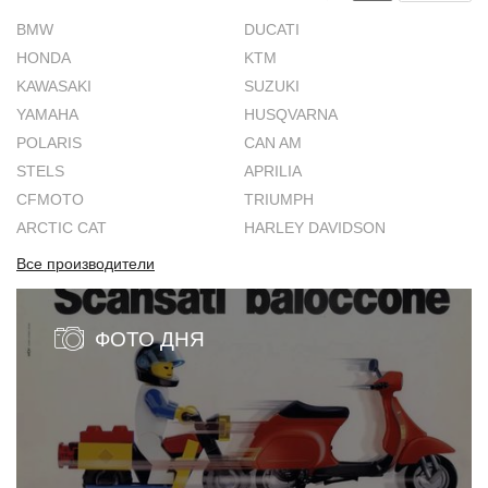
BMW
DUCATI
HONDA
KTM
KAWASAKI
SUZUKI
YAMAHA
HUSQVARNA
POLARIS
CAN AM
STELS
APRILIA
CFMOTO
TRIUMPH
ARCTIC CAT
HARLEY DAVIDSON
Все производители
ФОТО ДНЯ