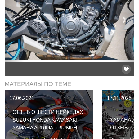
Предыдущий
След
МАТЕРИАЛЫ ПО ТЕМЕ
17.06.2021
17.11.2025
ОТЗЫВ О ШЕСТИ НЕЙКЕДАХ
SUZUKI HONDA KAWASAKI
YAMAHA XSR
YAMAHA APRILIA TRIUMPH
ОТЗЫВ