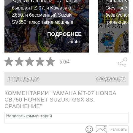
Здесь и Yamaha MT-07, раньше
Yamaha XSR
бывшая FZ-07, и Kawasaki
Grey - всё р
Z650, и бессменный Suzuki
безвкусном 
SV650, плюс такие мощные
гранью добр
заходы на эту территорию, как
ПОДРОБНЕЕ
Aprilia Tuono 660 и Triumph
zarubin
Trident 660. Ах да! Ещё же
Honda CB650R, чуть не забыл
о ней! Тестирование,
5.0/4
технические характеристики и
цены.
предыдущая
следующая
КОММЕНТАРИИ "YAMAHA MT-07 HONDA
CB750 HORNET SUZUKI GSX-8S.
СРАВНЕНИЕ"
написать