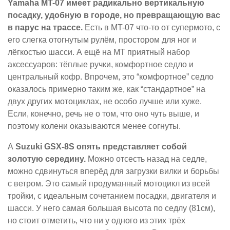
Yamaha MT-07 имеет радикально вертикальную
посадку, удобную в городе, но превращающую вас
в парус на трассе.
Есть в MT-07 что-то от супермото, с
его слегка отогнутым рулём, простором для ног и
лёгкостью шасси. А ещё на MT приятный набор
аксессуаров: тёплые ручки, комфортное седло и
центральный кофр. Впрочем, это “комфортное” седло
оказалось примерно таким же, как “стандартное” на
двух других мотоциклах, не особо лучше или хуже.
Если, конечно, речь не о том, что оно чуть выше, и
поэтому колени оказываются менее согнуты.
А
Suzuki GSX-8S опять представляет собой
золотую середину.
Можно отсесть назад на седле,
можно сдвинуться вперёд для загрузки вилки и борьбы
с ветром. Это самый продуманный мотоцикл из всей
тройки, с идеальным сочетанием посадки, двигателя и
шасси. У него самая большая высота по седлу (81см),
но стоит отметить, что ни у одного из этих трёх