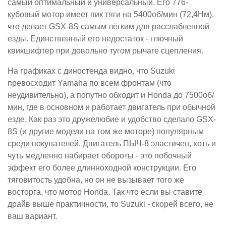
самый оптимальный и универсальный. Его 776-
кубовый мотор имеет пик тяги на 5400об/мин (72,4Нм),
что делает GSX-8S самым лёгким для расслабленной
езды. Единственный его недостаток - глючный
квикшифтер при довольно тугом рычаге сцепления.
На графиках с диностенда видно, что Suzuki
превосходит Yamaha по всем фронтам (что
неудивительно), а попутно обходит и Honda до 7500об/
мин, где в основном и работает двигатель при обычной
езде. Как раз это дружелюбие и удобство сделало GSX-
8S (и другие модели на том же моторе) популярным
среди покупателей. Двигатель ПЫЧ-8 эластичен, хоть и
чуть медленно набирает обороты - это побочный
эффект его более длинноходной конструкции. Его
тяговитость удобна, но он не вызывает того же
восторга, что мотор Honda. Так что если вы ставите
драйв выше практичности, то Suzuki - скорей всего, не
ваш вариант.