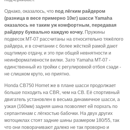
Однако, оказалось, что
под лёгким райдером
(разница в весе примерно 10кг) шасси Yamaha
оказалось не таким уж комфортным, передавая
райдеру буквально каждую кочку.
Пружины
подвесок MT-07 рассчитаны на относительно тяжёлого
райдера, и в сочетании с более жёсткой рамой дают
ощутимую отдачу, и это при общей невнятности и
неинформативности вилки. Зато Yamaha MT-07 -
единственный из тройки с регулировкой отбоя сзади -
не слишком круто, но приятно.
Honda CB750 Hornet же в плане шасси продолжает
больше походить на CBR, чем на CB. Её спортивный
двигатель установлен в весьма динамичное шасси, а
узкая (160мм) задняя шина позволяет ей порхать по
серпантинам с лёгкостью бабочки. На двух других
мотоциклах стоят задние шины размером 180/55, так
что они поворачивают далеко не так проворно и