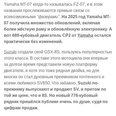
Yamaha MT-07 когда-то называлась FZ-07, и в этом
названии прослеживаются прямые связи со
всевозможными
"фазерами"
.
На 2025 год Yamaha MT-
07 получила множество обновлений, включая
более жёсткую раму и обновлённую электронику. А
вот 689-кубовый двигатель CP2 от
Yamaha
остался
практически без изменений.
Suzuki
создали свой GSX-8S, пользуясь популярностью
этого класса. В составе этого мотоцикла они впервые
за долгое время представили новую платформу
двигателя, и хотя это тоже рядная двойка, но для
многих он стал духовным преемником почтенного и
всеми любимого SV650. Что забавно,
Suzuki по-
прежнему выпускают и продают SV, и притом по
той же цене, что и 8S. Но новый 776-кубовый
рядник пришёлся публике очень по душе, судя по
цифрам продаж.