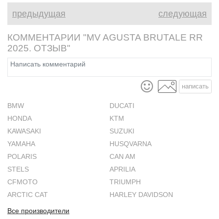
среднекубатурные нейкеды?
страны, Юж
предыдущая
следующая
КОММЕНТАРИИ "MV AGUSTA BRUTALE RR
2025. ОТЗЫВ"
написать
BMW
DUCATI
HONDA
KTM
KAWASAKI
SUZUKI
YAMAHA
HUSQVARNA
POLARIS
CAN AM
STELS
APRILIA
CFMOTO
TRIUMPH
ARCTIC CAT
HARLEY DAVIDSON
Все производители