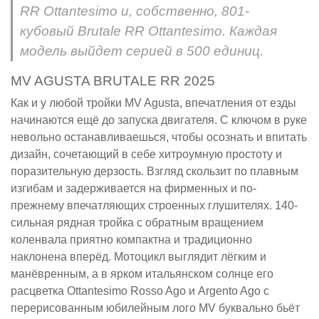
RR Ottantesimo и, собственно, 801-
кубовый Brutale RR Ottantesimo. Каждая
модель выйдет серией в 500 единиц.
MV AGUSTA BRUTALE RR 2025
Как и у любой тройки MV Agusta, впечатления от езды
начинаются ещё до запуска двигателя. С ключом в руке
невольно останавливаешься, чтобы осознать и впитать
дизайн, сочетающий в себе хитроумную простоту и
поразительную дерзость. Взгляд скользит по плавным
изгибам и задерживается на фирменных и по-
прежнему впечатляющих строенных глушителях. 140-
сильная рядная тройка с обратным вращением
коленвала приятно компактна и традиционно
наклонена вперёд. Мотоцикл выглядит лёгким и
манёвренным, а в ярком итальянском солнце его
расцветка Ottantesimo Rosso Ago и Argento Ago с
перерисованным юбилейным лого MV буквально бьёт