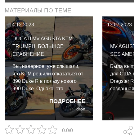
МАТЕРИАЛЫ ПО ТЕМЕ
14.12.2023
13.07.2023
DUCATI MV AGUSTA KTM
TRIUMPH. БОЛЬШОЕ
MV AGUSTA
СРАВНЕНИЕ
SCS AMERI
Вы, наверное, уже слышали,
Была выпущ
что KTM решили отказаться от
для США мо
890 Duke R в пользу нового
Dragster RR
990 Duke. Однако, это
созданная д
отличный повод взять этих
непосредст
ПОДРОБНЕЕ
самых конкурентов и
к покупател
dron
выставить против уходящего
важном для
Duke. Сможет ли он
уместным б
напоследок победить лучшие
для знакомс
0.0/0
европейские
сердце само