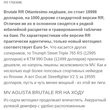
по глазам.
Brutale RR Ottantesimo недёшев, он стоит 18998
долларов, на 1000 дороже стандартной версии RR.
Отличия же их в основном сводятся к редкой
юбилейной расцветке и гравированной табличке
на баке. По характеристикам обе версии RR
практически идентичны, только новый мотоцикл
соответствует Euro 5+.
Что касается других
соперников, то Triumph Street Triple 765 RS (12995
долларов) и KTM 990 Duke (12499 долларов) прилично
дешевле, но напрочь лишены эксклюзивности MV. Как и
несколько ещё более попсовых спортивных нейкедов
из Японии. А вот Ducati Streetfighter V2 S за 18595
долларов, пусть и чуть менее мощный - из этой же лиги.
MV AGUSTA BRUTALE RR НА ХОДУ
Из седла мотоцикл продолжает впечатлять. Аккуратный
рулевой демпфер с удобно расположенным