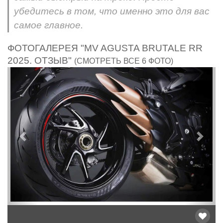
убедитесь в том, что именно это для вас
самое главное.
ФОТОГАЛЕРЕЯ "MV AGUSTA BRUTALE RR
2025. ОТЗЫВ"
(СМОТРЕТЬ ВСЕ 6 ФОТО)
Предыдущий
След