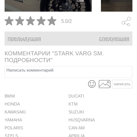
tolik
динамики, и при этом весьма
сэкономили 
аутентично воплощает все
очевиден.
захватывающие аспекты
5.0/2
супермото.
предыдущая
следующая
КОММЕНТАРИИ "STARK VARG SM.
ПОДРОБНОСТИ"
написать
BMW
DUCATI
HONDA
KTM
KAWASAKI
SUZUKI
YAMAHA
HUSQVARNA
POLARIS
CAN AM
STELS
APRILIA