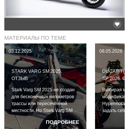
МАТЕРИАЛЫ ПО ТЕМЕ
03.12.2025
08.05.2026
STARK VARG SM 2025.
DUCATI HY
ОТЗЫВ
SP 2026. О
Stark Varg SM 2025 не создан
Выбирая ме
для бесконечных километров
модификаци
трассы или пересечённой
Hypermotard
местности. Но Stark Varg SM
задать себе
совершенно не страдает
станете ли 
ПОДРОБНЕЕ
недостатком мощности или
одре вспомин