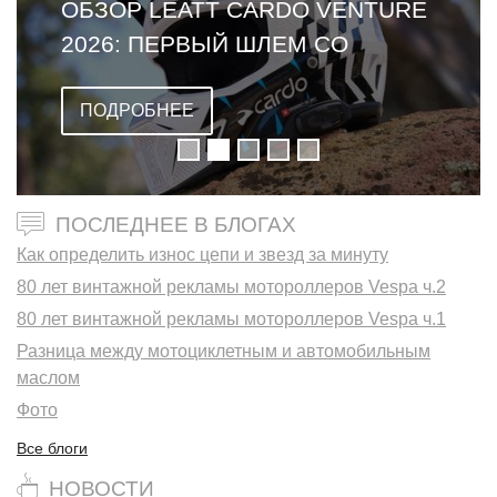
ОБЗОР LEATT CARDO VENTURE
2026: ПЕРВЫЙ ШЛЕМ СО
ВСТРОЕННОЙ ГАРНИТУРОЙ
ПОДРОБНЕЕ
ПОСЛЕДНЕЕ В БЛОГАХ
Как определить износ цепи и звезд за минуту
80 лет винтажной рекламы мотороллеров Vespa ч.2
80 лет винтажной рекламы мотороллеров Vespa ч.1
Разница между мотоциклетным и автомобильным
маслом
Фото
Все блоги
НОВОСТИ