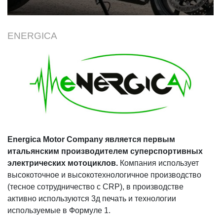
мотоциклами всегда шли рука об
руку. И снова Италия
представляет миру что-то
ENERGICA
необычное. Это новый
супербайк Energica Ego.
Energica Motor Company является первым
итальянским производителем суперспортивных
электрических мотоциклов.
Компания использует
высокоточное и высокотехнологичное производство
(тесное сотрудничество с CRP), в производстве
активно используются 3д печать и технологии
используемые в Формуле 1.