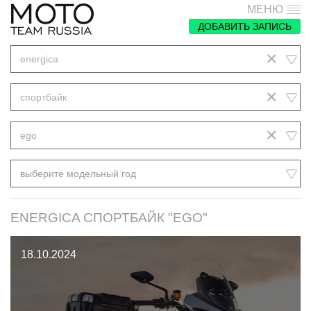
МЕНЮ
ДОБАВИТЬ ЗАПИСЬ
×
energica
×
спортбайк
×
ego
выберите модельный год
ENERGICA СПОРТБАЙК "EGO"
18.10.2024