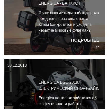
ENERGICA - БАНКРОТ
Я уже многие годы наблюдаю как
рождаются, развиваются, а
затем банкротятся и уходят в
небытие мировые флагманы
электромото, реально двигавшие
ПОДРОБНЕЕ
индустрию вперёд. Тяжела и
rex
неказиста жизнь простого
электроциклиста.
30.12.2018
ENERGICA EGO 2019.
ЭЛЕКТРИЧЕСКИЙ СПОРТБАЙК.
Energica не только заботится об
эффективности работы