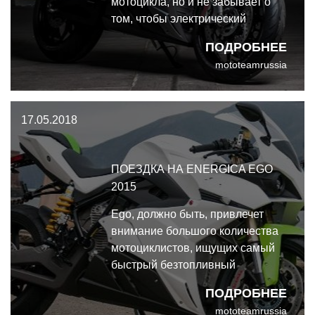
мотоцикла, но и не забывает о
том, чтобы электрический
спортбайк Ego был похож на
ПОДРОБНЕЕ
бензиновые аналоги и мог сойти
mototeamrussia
за своего в толпе стритов или
спортов.
17.05.2018
ПОЕЗДКА НА ENERGICA EGO
2015
Ego, должно быть, привлечет
внимание большого количества
мотоциклистов, ищущих самый
быстрый безтопливный
электробайк. Потребность в
ПОДРОБНЕЕ
экзотике и увлечение
mototeamrussia