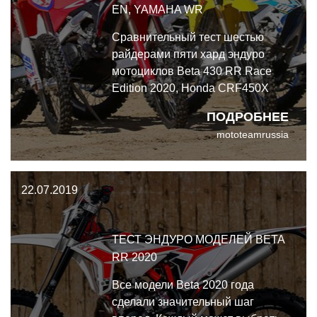
EN, YAMAHA WR
Сравнительный тест шестью
райдерами пяти хард эндуро
мотоциклов Beta 430 RR Race
Edition 2020, Honda CRF450X
2020, Suzuki RMX450Z
ПОДРОБНЕЕ
2020, TM Racing EN 450Fi
mototeamrussia
2020, Yamaha WR450F 2020.
22.07.2019
ТЕСТ ЭНДУРО МОДЕЛЕЙ BETA
RR 2020
Все модели Beta 2020 года
сделали значительный шаг