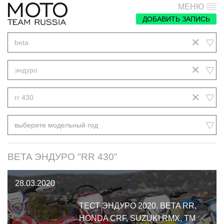
МЕНЮ
ДОБАВИТЬ ЗАПИСЬ
×
beta
×
эндуро
×
rr 430
выберите модельный год
BETA ЭНДУРО "RR 430"
28.03.2020
ТЕСТ ЭНДУРО 2020. BETA RR,
HONDA CRF, SUZUKI RMX, TM