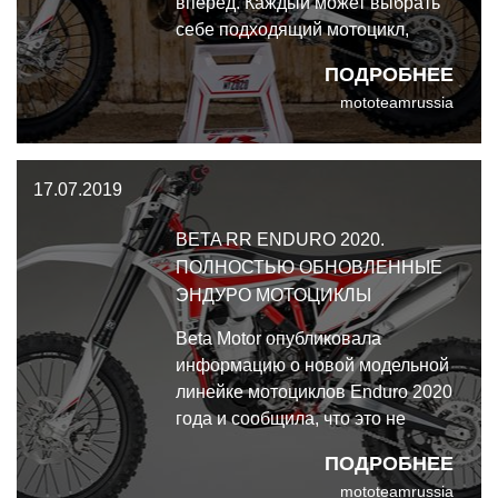
вперед. Каждый может выбрать
себе подходящий мотоцикл,
начиная с легкого двухтактного
ПОДРОБНЕЕ
125 куб.см, и заканчивая
mototeamrussia
мощным четырехтактным 480с
куб.см
17.07.2019
BETA RR ENDURO 2020.
ПОЛНОСТЬЮ ОБНОВЛЕННЫЕ
ЭНДУРО МОТОЦИКЛЫ
Beta Motor опубликовала
информацию о новой модельной
линейке мотоциклов Enduro 2020
года и сообщила, что это не
простая модернизация, а новое
ПОДРОБНЕЕ
поколение мотоциклов Enduro
mototeamrussia