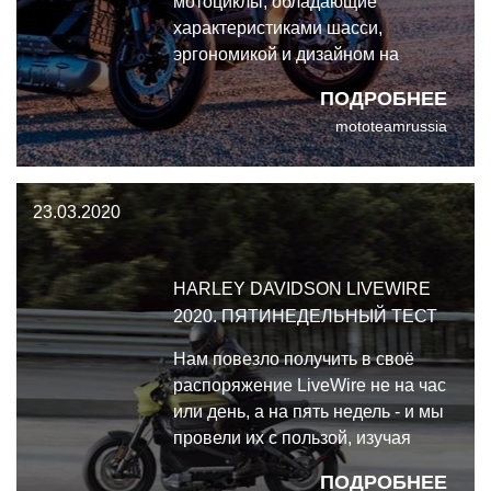
мотоциклы, обладающие
характеристиками шасси,
эргономикой и дизайном на
уровне современных
ПОДРОБНЕЕ
бензиновых литровых нейкедов.
mototeamrussia
Сравнительные тесты Harley
Davidson LiveWire и Zero SR/F
Premium 2020
23.03.2020
HARLEY DAVIDSON LIVEWIRE
2020. ПЯТИНЕДЕЛЬНЫЙ ТЕСТ
Нам повезло получить в своё
распоряжение LiveWire не на час
или день, а на пять недель - и мы
провели их с пользой, изучая
поведение на дороге, варианты
ПОДРОБНЕЕ
зарядки, графики с диностенда и