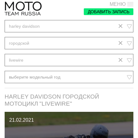
МЕНЮ
ДОБАВИТЬ ЗАПИСЬ
×
harley davidson
×
городской
×
livewire
выберите модельный год
HARLEY DAVIDSON ГОРОДСКОЙ
МОТОЦИКЛ "LIVEWIRE"
21.02.2021