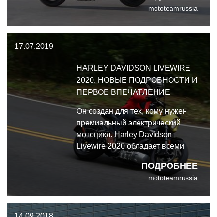
mototeamrussia
даже испытали тормоза по
лабораторной методике.
17.07.2019
HARLEY DAVIDSON LIVEWIRE
2020. НОВЫЕ ПОДРОБНОСТИ И
ПЕРВОЕ ВПЕЧАТЛЕНИЕ
Он создан для тех, кому нужен
премиальный электрический
мотоцикл. Harley Davidson
Livewire 2020 обладает всеми
особенностями топового
ПОДРОБНЕЕ
электробайка: брутальной тягой,
mototeamrussia
отличной внешностью,
пристойным запасом хода,
возможностью быстрой зарядки
14.09.2018
и техническими наворотами.