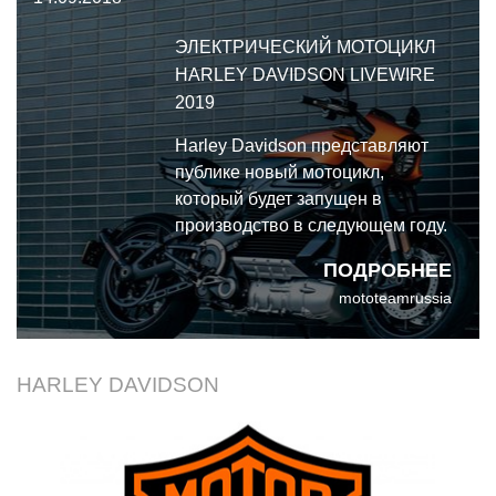
ЭЛЕКТРИЧЕСКИЙ МОТОЦИКЛ
HARLEY DAVIDSON LIVEWIRE
2019
Harley Davidson представляют
публике новый мотоцикл,
который будет запущен в
производство в следующем году.
Из всех новых моделей Harley
ПОДРОБНЕЕ
Davidson, что мы видели за
mototeamrussia
последние несколько месяцев,
мотоцикл LiveWire, пожалуй,
самый передовой.
HARLEY DAVIDSON