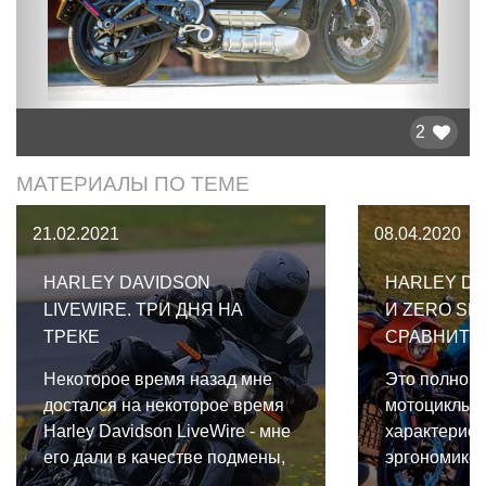
2
МАТЕРИАЛЫ ПО ТЕМЕ
21.02.2021
08.04.2020
HARLEY DAVIDSON
HARLEY DA
LIVEWIRE. ТРИ ДНЯ НА
И ZERO SR/
ТРЕКЕ
СРАВНИТЕ
Некоторое время назад мне
Это полноц
достался на некоторое время
мотоциклы,
Harley Davidson LiveWire - мне
характерист
его дали в качестве подмены,
эргономикой
пока основной мотоцикл был в
уровне сов