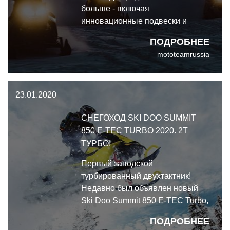
больше - включая
инновационные подвески и
новейший 600-кубовый
ПОДРОБНЕЕ
двигатель, ознаменовавший
mototeamrussia
собой конец эпохи
карбюраторных моторов Ski Doo.
Коротко о снегоходах Ski Doo
23.01.2020
линейка 2021 года.
СНЕГОХОД SKI DOO SUMMIT
850 E-TEC TURBO 2020. 2Т
ТУРБО!
Первый заводской
турбированный двухтактник!
Недавно был объявлен новый
Ski Doo Summit 850 E-TEC Turbo,
в котором специалисты BRP
ПОДРОБНЕЕ
применили ряд новейших