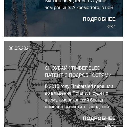
Ski-Doo обещает быть лучше,
чем раньше. А кроме того, в ней
появится особенная юбилейная
ПОДРОБНЕЕ
версия Lynx, новые
dron
опциональные встроенные
системы GPS для обоих
брендов, а также две новые
08.05.2021
электрические модели.
СНОУБАЙК TIMBERSLED.
ПАТЕНТ С ПОДРОБНОСТЯМИ
В 2015 году Timbersled перешли
во владение Polaris, и судя по
всему, американский бренд
намерен выпустить заводской
сноубайк с аналогичной
ПОДРОБНЕЕ
конфигурацией.
zheka