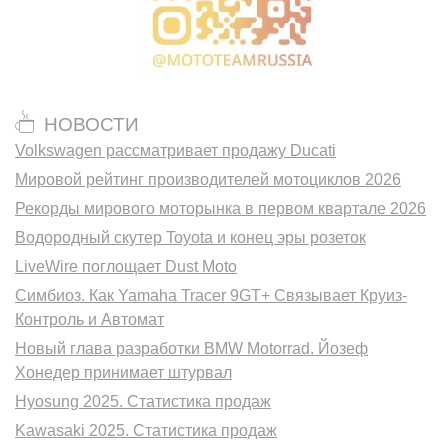
НОВОСТИ
Volkswagen рассматривает продажу Ducati
Мировой рейтинг производителей мотоциклов 2026
Рекорды мирового моторынка в первом квартале 2026
Водородный скутер Toyota и конец эры розеток
LiveWire поглощает Dust Moto
Симбиоз. Как Yamaha Tracer 9GT+ Связывает Круиз-
Контроль и Автомат
Новый глава разработки BMW Motorrad. Йозеф
Хонедер принимает штурвал
Hyosung 2025. Статистика продаж
Kawasaki 2025. Статистика продаж