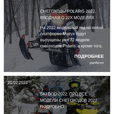
СНЕГОХОДЫ POLARIS 2022.
ВВОДНАЯ О 22Х МОДЕЛЯХ
На 2022 модельный год на новой
платформе Matryx будут
выпущены уже 22 модели
снегоходов Polaris, а кроме того,
нас ждёт новый двухтактный
ПОДРОБНЕЕ
турбированный двигатель Patriot
panferov
Boost.
20.02.2021
SKI DOO 2022. ПРО ВСЕ
МОДЕЛИ СНЕГОХОДОВ 2022
ПОДРОБНО