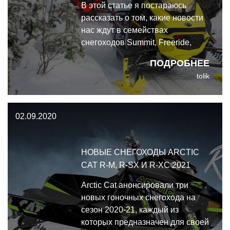
В этой статье я постараюсь
рассказать о том, какие новости
нас ждут в семействах
снегоходов Summit, Freeride,
Backcountry, Renegade, MXZ,
ПОДРОБНЕЕ
Skandic, Tundra, Expedition и
tolik
Grand Touring. Кроме того,
важной новостью станет
возвращение Mach Z - но это
02.09.2020
тема отдельной статьи.
НОВЫЕ СНЕГОХОДЫ ARCTIC
CAT R-M, R-SX И R-XC 2021
Arctic Cat анонсировали три
новых гоночных снегохода на
сезон 2020-21, каждый из
которых предназначен для своей