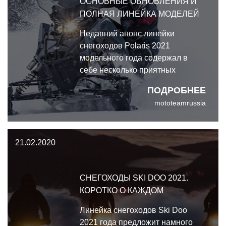
ОСНОВНЫЕ ОБНОВЛЕНИЯ И
ПОЛНАЯ ЛИНЕЙКА МОДЕЛЕЙ
Недавний анонс линейки
снегоходов Polaris 2021
модельного года содержал в
себе несколько приятных
обновлений. Основные
ПОДРОБНЕЕ
обновления и полная линейка
mototeamrussia
моделей снегоходов Polaris 2021
21.02.2020
СНЕГОХОДЫ SKI DOO 2021.
КОРОТКО О КАЖДОМ
Линейка снегоходов Ski Doo
2021 года предложит намного