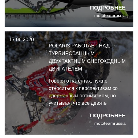
спортивной дисциплины - R-M,
ПОДРОБНЕЕ
R-SX и R-XC.
mototeamrussia
17.06.2020
POLARIS РАБОТАЕТ НАД
ТУРБИРОВАННЫМ
ДВУХТАКТНЫМ СНЕГОХОДНЫМ
ДВИГАТЕЛЕМ
Говоря о патентах, нужно
относиться к перспективам со
сдержанным оптимизмом, но
учитывая, что все девять
патентов были опубликованы
ПОДРОБНЕЕ
совсем недавно и
mototeamrussia
одновременно, есть, видимо,
немалая вероятность