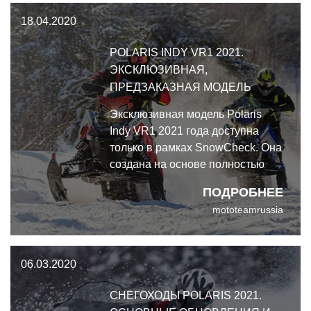
поступления таких двигателей в
18.04.2020
серийное производство.
POLARIS INDY VR1 2021.
ЭКСКЛЮЗИВНАЯ,
ПРЕДЗАКАЗНАЯ МОДЕЛЬ
Эксклюзивная модель Polaris
Indy VR1 2021 года доступна
только в рамках SnowCheck. Она
создана на основе полностью
новой платформы Matryx и
ПОДРОБНЕЕ
сочетает в себе превосходное
mototeamrussia
ускорение с точным
управлением и новейшими
технологиями.
06.03.2020
СНЕГОХОДЫ POLARIS 2021.