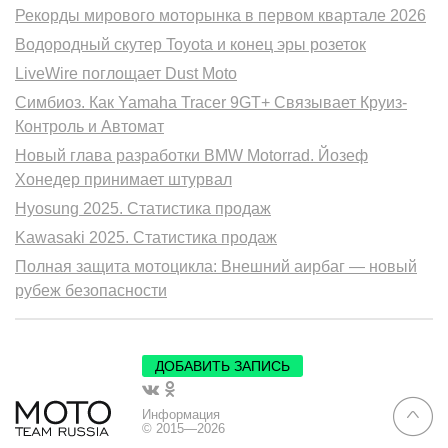
Рекорды мирового моторынка в первом квартале 2026
Водородный скутер Toyota и конец эры розеток
LiveWire поглощает Dust Moto
Симбиоз. Как Yamaha Tracer 9GT+ Связывает Круиз-
Контроль и Автомат
Новый глава разработки BMW Motorrad. Йозеф
Хонедер принимает штурвал
Hyosung 2025. Статистика продаж
Kawasaki 2025. Статистика продаж
Полная защита мотоцикла: Внешний аирбаг — новый
рубеж безопасности
ДОБАВИТЬ ЗАПИСЬ
Информация
© 2015—2026