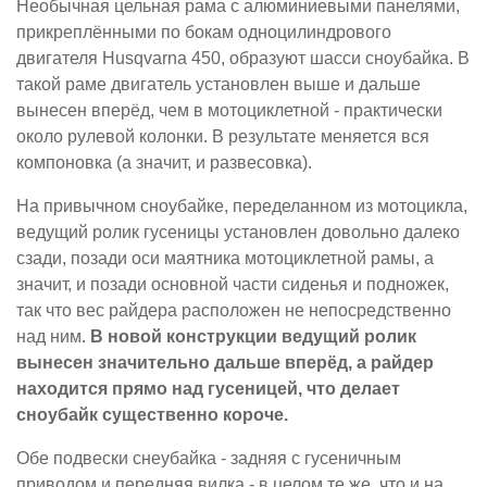
Необычная цельная рама с алюминиевыми панелями,
прикреплёнными по бокам одноцилиндрового
двигателя Husqvarna 450, образуют шасси сноубайка. В
такой раме двигатель установлен выше и дальше
вынесен вперёд, чем в мотоциклетной - практически
около рулевой колонки. В результате меняется вся
компоновка (а значит, и развесовка).
На привычном сноубайке, переделанном из мотоцикла,
ведущий ролик гусеницы установлен довольно далеко
сзади, позади оси маятника мотоциклетной рамы, а
значит, и позади основной части сиденья и подножек,
так что вес райдера расположен не непосредственно
над ним.
В новой конструкции ведущий ролик
вынесен значительно дальше вперёд, а райдер
находится прямо над гусеницей, что делает
сноубайк существенно короче.
Обе подвески снеубайка - задняя с гусеничным
приводом и передняя вилка - в целом те же, что и на