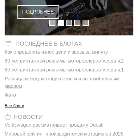
ВСТРОЕННОЙ ГАРНИТУРОЙ
ПОДРОБНЕЕ
ПОСЛЕДНЕЕ В БЛОГАХ
Как определить износ цепи и звезд за минуту
80 лет винтажной рекламы мотороллеров Vespa ч.2
80 лет винтажной рекламы мотороллеров Vespa ч.1
Разница между мотоциклетным и автомобильным
маслом
Фото
Все блоги
НОВОСТИ
Volkswagen рассматривает продажу Ducati
Мировой рейтинг производителей мотоциклов 2026