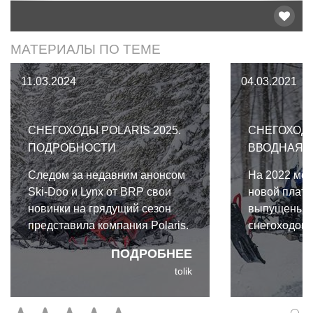
МАТЕРИАЛЫ ПО ТЕМЕ
11.03.2024
04.03.2021
СНЕГОХОДЫ POLARIS 2025.
СНЕГОХОДЫ
ПОДРОБНОСТИ
ВВОДНАЯ О
Следом за недавним анонсом
На 2022 мод
Ski-Doo и Lynx от BRP свои
новой платф
новинки на грядущий сезон
выпущены у
представила компания Polaris.
снегоходов P
Кроме снегоходов в линейку
того, нас ж
ПОДРОБНЕЕ
Polaris традиционно входят и
двухтактны
tolik
сноубайки. Итак, подробнее об
двигатель Pa
этом.