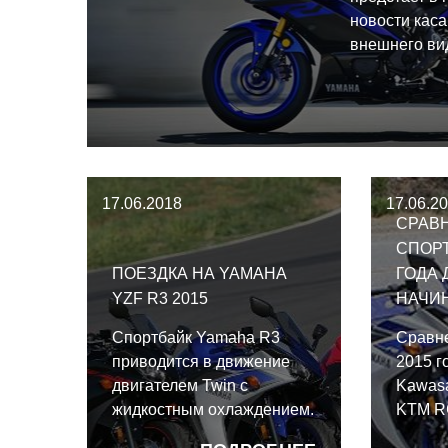
новости каса
внешнего ви
получит нес
обновлений 
управляемос
от езды
17.06.2018
17.06.2
СРАВ
СПОРТ
ПОЕЗДКА НА YAMAHA
ГОДА 
YZF R3 2015
НАЧИ
Спортбайк Yamaha R3
Сравн
приводится в движение
2015 г
двигателем Twin с
Kawasa
жидкостным охлаждением.
KTM RC
Производительность, стиль
Honda