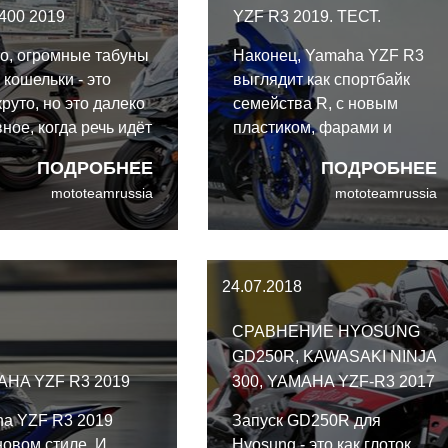
400 2019
YZF R3 2019. ТЕСТ.
о, огромные табуны
Наконец, Yamaha YZF R3
е кошельки - это
выглядит как спортбайк
круто, но это далеко
семейства R, с новым
вное, когда речь идёт
пластиком, фарами и
тбайках: Kawasaki
баком. Он стал выглядеть
ПОДРОБНЕЕ
ПОДРОБНЕЕ
400 и Yamaha YZF-
серьезным, крепко
mototeamrussia
mototeamrussia
у подтверждение.
сложенным и
ая команда
законченным.
ла как из
ссиональных
24.07.2018
ов, так и из
ких мотоциклистов
СРАВНЕНИЕ HYOSUNG
GD250R, KAWASAKI NINJA
HA YZF R3 2019
300, YAMAHA YZF-R3 2017
a YZF R3 2019
Запуск GD250R для
новом стиле. И
Hyosung - это как глоток