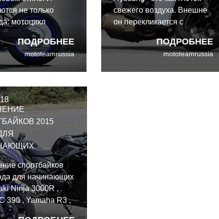
ются не только
свежего воздуха. Внешне
да: мотоцикл
он перекликается с
колько важных
многими литровыми
ПОДРОБНЕЕ
ПОДРОБНЕЕ
для улучшения
байками и имеет
mototeamrussia
mototeamrussia
ти и удовольствия
переработанный мотор.
Сравнение Hyosung
GD250R, Kawasaki Ninja
300, Yamaha YZF-R3 2017
018
НЕНИЕ
БАЙКОВ 2015
ДЛЯ
НАЮЩИХ
ение спортбайков
ода для начинающих
ki Ninja 3000R ,
 390 , Yamaha R3 ,
 CBR300R , SYM T2