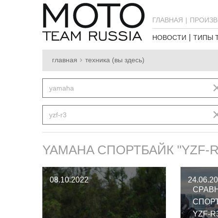
ГЛАВНАЯ
ПРОИЗВ
НОВОСТИ
ТИПЫ 
главная
техника (вы здесь)
yamaha
yzf-r3
YAMAHA СПОРТБАЙК "YZF-R
08.10.2022
24.06.2
СРАВ
СПОР
YZF-R