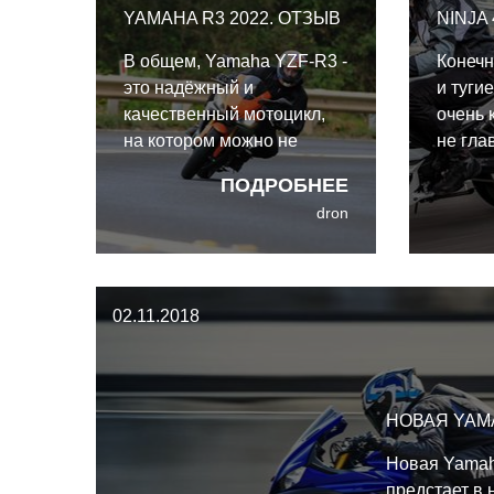
YAMAHA R3 2022. ОТЗЫВ
NINJA 
В общем, Yamaha YZF-R3 -
Конечн
это надёжный и
и туги
качественный мотоцикл,
очень 
на котором можно не
не гла
только учиться и осваивать
о спор
ПОДРОБНЕЕ
искусство езды, но и
Ninja 
dron
просто ездить по дороге и
R3 том
треку, и он будет радовать
Тестов
и дарить улыбки.
состоя
профе
02.11.2018
гонщик
городс
НОВАЯ YAMA
Новая Yamah
предстает в 