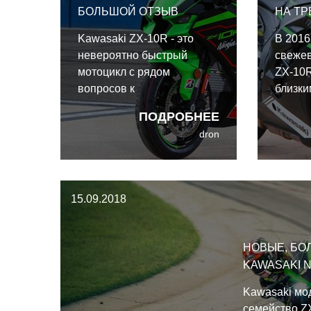
БОЛЬШОЙ ОТЗЫВ
НА ТР
Kawasaki ZX-10R - это
В 2016
невероятно быстрый
свеже
мотоцикл с рядом
ZX-10
вопросов к
близк
чувствительности ручки
мотоц
ПОДРОБНЕЕ
газа и неоднозначной
вышел 
dron
эргономикой, которая
получ
кому-то подойдёт, а кому-
интере
то - нет. Двигатель
2021 г
великолепен, когда хорошо
сделал
15.09.2018
раскручен, обновлённое
вновь 
шасси сбалансированно
ужасны
ведёт себя в поворотах от
НОВЫЕ, БО
начала и до конца.
KAWASAKI N
Kawasaki м
семейство Z