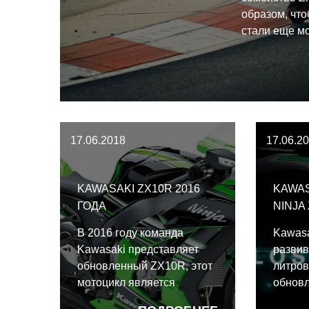
образом, чт
стали еще м
титул World 
17.06.2018
17.06.2
KAWASAKI ZX10R 2016
KAWA
ГОДА
NINJA
В 2016 году команда
Kawasa
Kawasaki представляет
развив
обновленный ZX10R, этот
литро
мотоцикл является
обновл
победителем мирового
WSBK" 