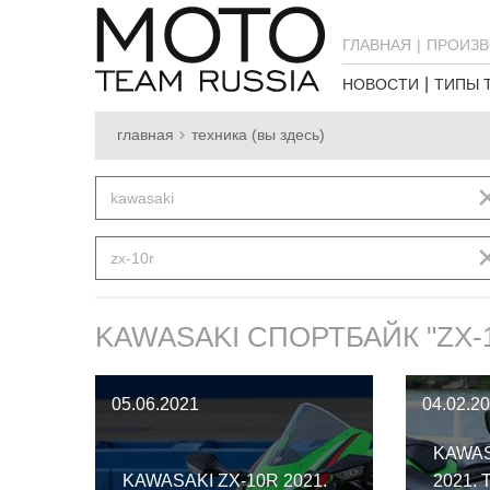
ГЛАВНАЯ
ПРОИЗВ
НОВОСТИ
ТИПЫ 
главная
техника (вы здесь)
kawasaki
zx-10r
KAWASAKI СПОРТБАЙК "ZX-
05.06.2021
04.02.2
KAWAS
KAWASAKI ZX-10R 2021.
2021.