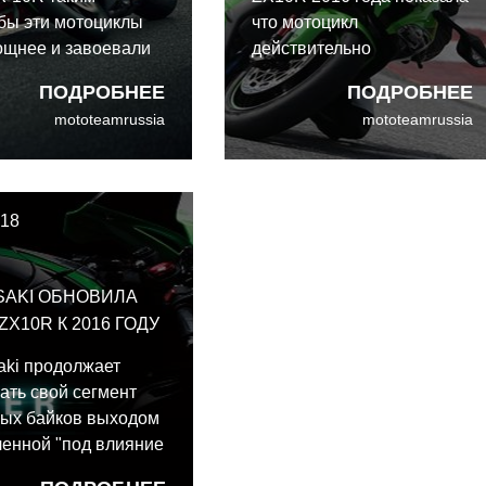
обы эти мотоциклы
что мотоцикл
ощнее и завоевали
действительно
Superbike.
усовершенствован, на нем
ПОДРОБНЕЕ
ПОДРОБНЕЕ
легко ездить, он
mototeamrussia
mototeamrussia
комфортабелен... И до сих
пор настолько быстр, что
способен напугать вас.
018
SAKI ОБНОВИЛА
 ZX10R К 2016 ГОДУ
ki продолжает
ать свой сегмент
вых байков выходом
енной "под влияние
версии Ninja