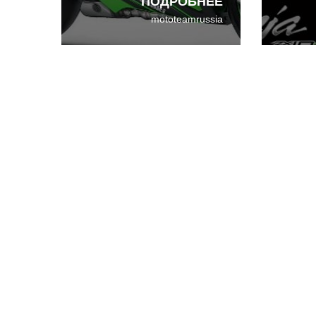
ПОДРОБНЕЕ
чемпионата супербайков.
ZX10R 
mototeamrussia
Платформа Kawasaki
европе
Superbike уже давно
Kawasa
требовала модернизации.
пресс-
фотог
за мес
запла
презен
Барсе