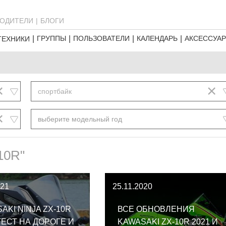
ОДИТЕЛИ
БЛОГИ
ГРУППЫ
ПОЛЬЗОВАТЕЛИ
КАЛЕНДАРЬ
АКСЕССУА
ТЕХНИКИ
×
×
спортбайк
×
выберите модельный год
10R"
021
25.11.2020
AKI NINJA ZX-10R
ВСЕ ОБНОВЛЕНИЯ
 ТЕСТ НА ДОРОГЕ И
KAWASAKI ZX-10R 2021 И