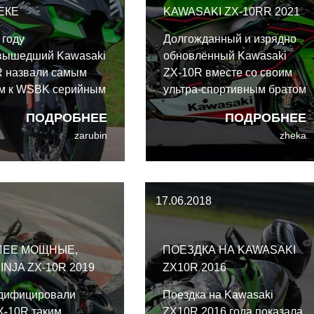
ЕКЕ
KAWASAKI ZX-10RR 2021
 году
Долгожданный и изрядно
вышедший Kawasaki
обновлённый Kawasaki
R назвали самым
ZX-10R вместе со своим
им к WSBK серийным
ультра-спортивным братом
иклом. Следом
ZX-10RR получат новый
ПОДРОБНЕЕ
ПОДРОБНЕЕ
ZX-10R SE, и он
дизайн, новые диодные
zarubin
zheka
ился ещё
фары, скрытые
снее. А сейчас, в
аэродинамические крылья
оду, Kawasaki
и ряд других изменений,
и невозможное и
выводящих его на новый
17.06.2018
улучшили великий и
уровень и позволяющих
й Ninja ZX-10R.
успешно конкурировать с
новинками соперников.
ЛЕЕ МОЩНЫЕ,
ПОЕЗДКА НА KAWASAKI
INJA ZX-10R 2019
ZX10R 2016
одифицировали
Поездка на Kawasaki
X-10R таким
ZX10R 2016 года показала