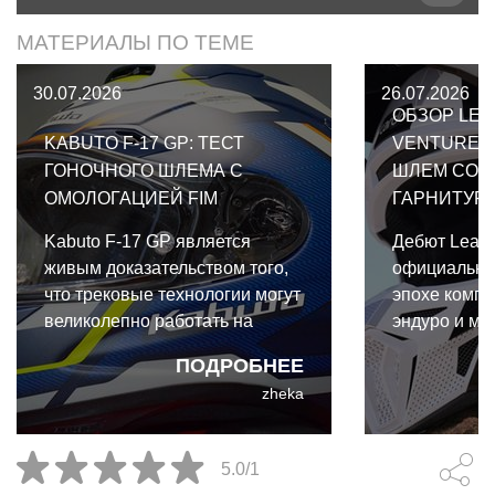
МАТЕРИАЛЫ ПО ТЕМЕ
30.07.2026
26.07.2026
ОБЗОР LEA
KABUTO F-17 GP: ТЕСТ
VENTURE 2
ГОНОЧНОГО ШЛЕМА С
ШЛЕМ СО 
ОМОЛОГАЦИЕЙ FIM
ГАРНИТУР
Kabuto F-17 GP является
Дебют Leatt
живым доказательством того,
официально
что трековые технологии могут
эпохе компр
великолепно работать на
эндуро и мо
улице. И даже для такого
экипировки.
ПОДРОБНЕЕ
райдера выходного дня, как я,
коллабораци
zheka
преимущества Kabuto F-17 GP
Cardo и Leat
абсолютно реальны и
собой первы
неоспоримы.
интегриров
5.0/1
коммуникац