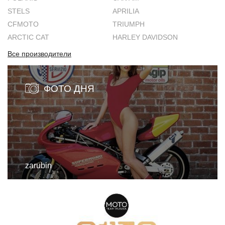
STELS
APRILIA
CFMOTO
TRIUMPH
ARCTIC CAT
HARLEY DAVIDSON
Все производители
ФОТО ДНЯ
zarubin