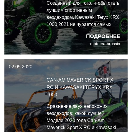
Созданный для того, чтобы стать
лучшим спортивным
вездеходом, Kawasaki Teryx KRX
1000 2021 не чурается самых
сложных трасс в мире. Он
ПОДРОБНЕЕ
сочетает в себе мощность,
mototeamrussia
производительность и
универсальность, невероятный
уровень комфорта и
02.05.2020
превосходное качество
изготовления вездеходов
CAN-AM MAVERICK SPORT X
Kawasaki.
RC И KAWASAKI TERYX KRX
1000
Сравнение двух непохожих
вездеходов: какой лучше?
Модели 2020 года Can-Am
Maverick Sport X RC и Kawasaki