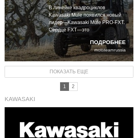
В линейке квадроциклов
Kawasaki Mule появился новый
лидер—Kawasaki Mule PRO-FXT.
Сердце FXT—это
трехцилиндровый двигатель
ПОДРОБНЕЕ
объемом 812 см3, самый
mototeamrussia
мощный двигатель когда-либо
использованный в этой серии
ПОКАЗАТЬ ЕЩЕ
1
2
KAWASAKI