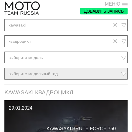
МЕНЮ
ДОБАВИТЬ ЗАПИСЬ
×
kawasaki
×
квадроцикл
выберите модель
выберите модельный год
KAWASAKI КВАДРОЦИКЛ
29.01.2024
KAWASAKI BRUTE FORCE 750