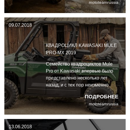
mototeamrussia
незабываемое приключение?
Давайте, смотреть на числа.
09.07.2018
КВАДРОЦИКЛ KAWASAKI MULE
PRO-MX 2019
Семейство квадроциклов Mule
Pro от Kawasaki впервые было
представлено несколько лет
назад, и с тех пор неизменно
имело огромный успех. Новый
ПОДРОБНЕЕ
Kawasaki Mule Pro-MX 2019
mototeamrussia
построен на шасси меньшего
размера по сравнению с другими
моделями в линейке.
13.06.2018