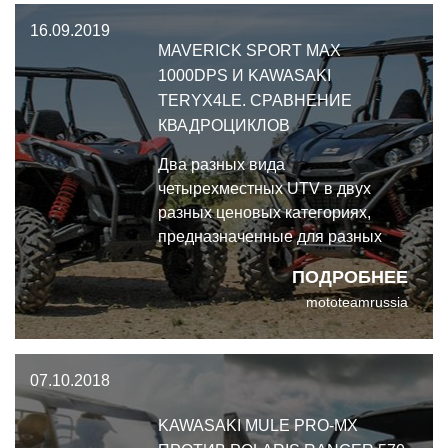
16.09.2019
MAVERICK SPORT MAX
1000DPS И KAWASAKI
TERYX4LE. СРАВНЕНИЕ
КВАДРОЦИКЛОВ
Два разных вида
четырехместных UTV в двух
разных ценовых категориях,
предназначенные для разных
потребителей. Сравниваем
ПОДРОБНЕЕ
квадроциклы Can-Am Maverick
mototeamrussia
Sport Max 1000DPS и Kawasaki
Teryx4LE
07.10.2018
KAWASAKI MULE PRO-MX