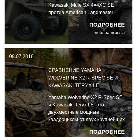
Kawasaki Mule SX 4×4XC SE
против American Landmaster
Landstar 677 EPS. Для тех кому
ПОДРОБНЕЕ
нужен универсальный,
mototeamrussia
компактный вездеход.
09.07.2018
СРАВНЕНИЕ YAMAHA
WOLVERINE X2 R-SPEC SE И
KAWASAKI TERYX LE
Yamaha Wolverine X2 R-Spec SE
и Kawasaki Teryx LE -это
двухместные мощные
квадроциклы от двух крупнейших
производителей на планете. Кто
ПОДРОБНЕЕ
же из них подарит вам самое