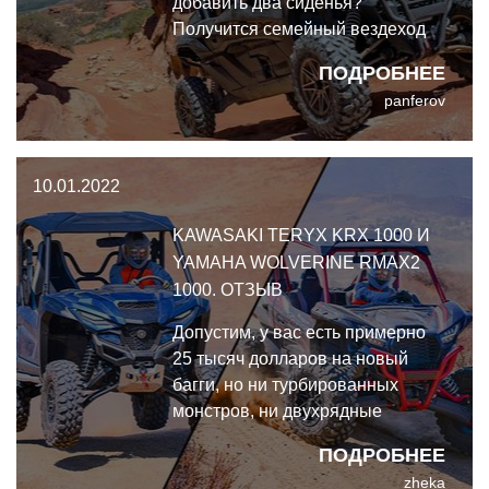
добавить два сиденья?
Получится семейный вездеход
Kawasaki Teryx KRX4 1000.
ПОДРОБНЕЕ
panferov
10.01.2022
KAWASAKI TERYX KRX 1000 И
YAMAHA WOLVERINE RMAX2
1000. ОТЗЫВ
Допустим, у вас есть примерно
25 тысяч долларов на новый
багги, но ни турбированных
монстров, ни двухрядные
автобусы вы не рассматриваете.
ПОДРОБНЕЕ
Вам нужен качественный
zheka