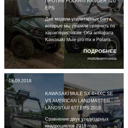
ПРОТИВ POLARIS RANGER 570
EPS
Две модели утилитарных багги,
которые мы решили сравнить по
характеристикам. Оба аппарата
Kawasaki Mule pro-mx и Polaris
Ranger 570 eps показали себя
ПОДРОБНЕЕ
настоящими рабочими
mototeamrussia
лошадками.
18.09.2018
KAWASAKI MULE SX 4×4XC SE
VS AMERICAN LANDMASTER
LANDSTAR 677 EPS 2018
Сравнение двух утилитарных
квадроциклов 2018 года.