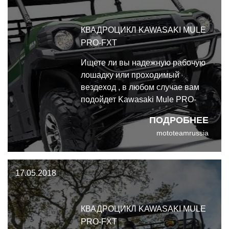
КВАДРОЦИКЛ KAWASAKI MULE
PRO-FXT
Ищете ли вы надежную рабочую
лошадку или проходимый
вездеход , в любом случае вам
подойдет Kawasaki Mule PRO-
FXT. Мы направляемся в
ПОДРОБНЕЕ
центральную Калифорнию,
mototeamrussia
чтобы проверить, как PRO-FXT
справится с работой на винной
плантации b как он покажет себя
17.05.2018
на крутых тропинках местных
холмов.
КВАДРОЦИКЛ KAWASAKI MULE
PRO-FXT