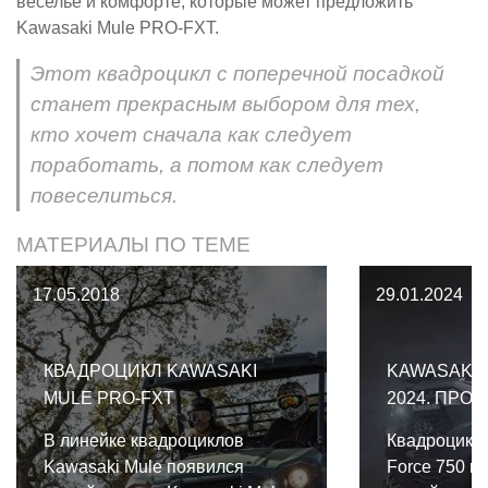
веселье и комфорте, которые может предложить
Kawasaki Mule PRO-FXT.
Этот квадроцикл с поперечной посадкой
станет прекрасным выбором для тех,
кто хочет сначала как следует
поработать, а потом как следует
повеселиться.
МАТЕРИАЛЫ ПО ТЕМЕ
17.05.2018
29.01.2024
КВАДРОЦИКЛ KAWASAKI
KAWASAKI 
MULE PRO-FXT
2024. ПРО
В линейке квадроциклов
Квадроциклы
Kawasaki Mule появился
Force 750 в