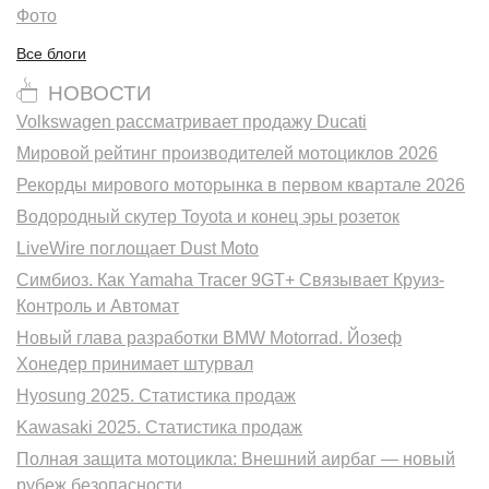
Фото
Все блоги
НОВОСТИ
Volkswagen рассматривает продажу Ducati
Мировой рейтинг производителей мотоциклов 2026
Рекорды мирового моторынка в первом квартале 2026
Водородный скутер Toyota и конец эры розеток
LiveWire поглощает Dust Moto
Симбиоз. Как Yamaha Tracer 9GT+ Связывает Круиз-
Контроль и Автомат
Новый глава разработки BMW Motorrad. Йозеф
Хонедер принимает штурвал
Hyosung 2025. Статистика продаж
Kawasaki 2025. Статистика продаж
Полная защита мотоцикла: Внешний аирбаг — новый
рубеж безопасности