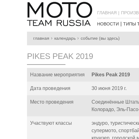
ГЛАВНАЯ
ПРОИЗВ
НОВОСТИ
ТИПЫ 
главная
календарь
событие (вы здесь)
PIKES PEAK 2019
Название мероприятия
Pikes Peak 2019
Дата проведения
30 июня 2019 г.
Место проведения
Соединённые Штаты
Колорадо, Эль-Пасо
Участвуют классы
эндуро,
туристическ
супермото,
спортба
круизер,
городской 