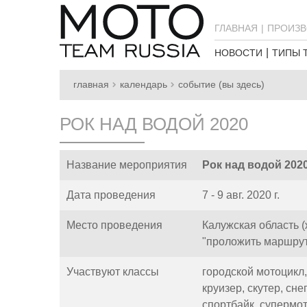
ГЛАВНАЯ
ПРОИЗВ
НОВОСТИ
ТИПЫ 
главная
календарь
событие (вы здесь)
РОК НАД ВОДОЙ 2020
Название мероприятия
Рок над водой 202
Дата проведения
7 - 9 авг. 2020 г.
Место проведения
Калужская область (
"проложить маршрут
Участвуют классы
городской мотоцикл
круизер,
скутер,
сне
спортбайк,
супермот