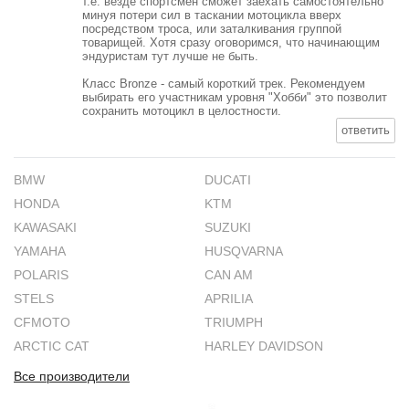
т.е. везде спортсмен сможет заехать самостоятельно
минуя потери сил в таскании мотоцикла вверх
посредством троса, или заталкивания группой
товарищей. Хотя сразу оговоримся, что начинающим
эндуристам тут лучше не быть.
Класс Bronze - самый короткий трек. Рекомендуем
выбирать его участникам уровня "Хобби" это позволит
сохранить мотоцикл в целостности.
ответить
BMW
DUCATI
HONDA
KTM
KAWASAKI
SUZUKI
YAMAHA
HUSQVARNA
POLARIS
CAN AM
STELS
APRILIA
CFMOTO
TRIUMPH
ARCTIC CAT
HARLEY DAVIDSON
Все производители