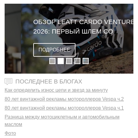
ОБЗОР LEATT CARDO VENTURE
2026: ПЕРВЫЙ ШЛЕМ СО
ВСТРОЕННОЙ ГАРНИТУРОЙ
ПОДРОБНЕЕ
ПОСЛЕДНЕЕ В БЛОГАХ
Как определить износ цепи и звезд за минуту
80 лет винтажной рекламы мотороллеров Vespa ч.2
80 лет винтажной рекламы мотороллеров Vespa ч.1
Разница между мотоциклетным и автомобильным
маслом
Фото