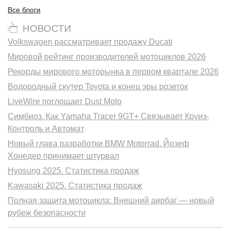
Все блоги
НОВОСТИ
Volkswagen рассматривает продажу Ducati
Мировой рейтинг производителей мотоциклов 2026
Рекорды мирового моторынка в первом квартале 2026
Водородный скутер Toyota и конец эры розеток
LiveWire поглощает Dust Moto
Симбиоз. Как Yamaha Tracer 9GT+ Связывает Круиз-
Контроль и Автомат
Новый глава разработки BMW Motorrad. Йозеф
Хонедер принимает штурвал
Hyosung 2025. Статистика продаж
Kawasaki 2025. Статистика продаж
Полная защита мотоцикла: Внешний аирбаг — новый
рубеж безопасности