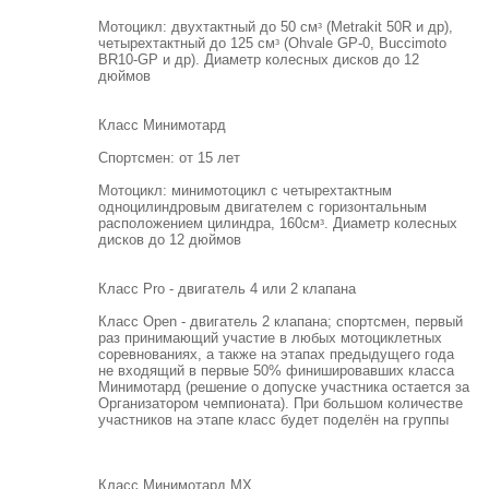
Мотоцикл: двухтактный до 50 смᶟ (Metrakit 50R и др),
четырехтактный до 125 смᶟ (Ohvale GP-0, Buccimoto
BR10-GP и др). Диаметр колесных дисков до 12
дюймов
Класс Минимотард
Спортсмен: от 15 лет
Мотоцикл: минимотоцикл с четырехтактным
одноцилиндровым двигателем с горизонтальным
расположением цилиндра, 160смᶟ. Диаметр колесных
дисков до 12 дюймов
Класс Pro - двигатель 4 или 2 клапана
Класс Open - двигатель 2 клапана; спортсмен, первый
раз принимающий участие в любых мотоциклетных
соревнованиях, а также на этапах предыдущего года
не входящий в первые 50% финишировавших класса
Минимотард (решение о допуске участника остается за
Организатором чемпионата). При большом количестве
участников на этапе класс будет поделён на группы
Класс Минимотард МХ