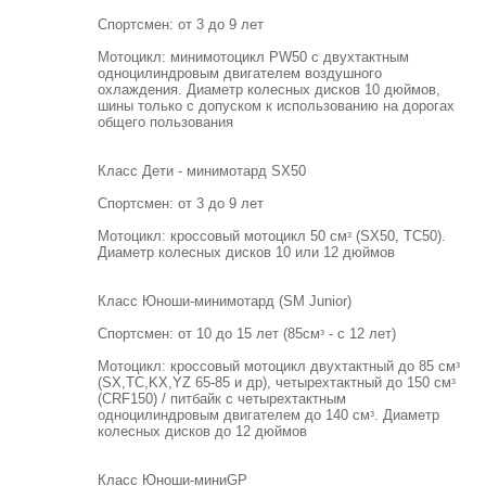
Спортсмен: от 3 до 9 лет
Мотоцикл: минимотоцикл PW50 с двухтактным
одноцилиндровым двигателем воздушного
охлаждения. Диаметр колесных дисков 10 дюймов,
шины только с допуском к использованию на дорогах
общего пользования
Класс Дети - минимотард SX50
Спортсмен: от 3 до 9 лет
Мотоцикл: кроссовый мотоцикл 50 смᶟ (SX50, ТС50).
Диаметр колесных дисков 10 или 12 дюймов
Класс Юноши-минимотард (SM Junior)
Спортсмен: от 10 до 15 лет (85смᶟ - с 12 лет)
Мотоцикл: кроссовый мотоцикл двухтактный до 85 смᶟ
(SX,TC,KX,YZ 65-85 и др), четырехтактный до 150 смᶟ
(CRF150) / питбайк с четырехтактным
одноцилиндровым двигателем до 140 смᶟ. Диаметр
колесных дисков до 12 дюймов
Класс Юноши-миниGP