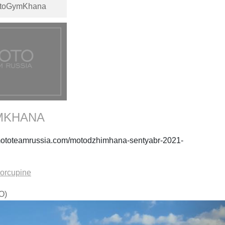
otoGymKhana
MKHANA
mototeamrussia.com/motodzhimhana-sentyabr-2021-
orcupine
О)