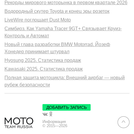
Рекорды мирового моторынка в первом квартале 2026
Водородный скутер Toyota и конец эры розеток
LiveWire поглощает Dust Moto
Симбиоз. Как Yamaha Tracer 9GT+ Связывает Круиз-
Контроль и Автомат
Новый глава разработки BMW Motorrad. Йозеф
Хонедер принимает штурвал
Hyosung 2025. Статистика продаж
Kawasaki 2025. Статистика продаж
Полная защита мотоцикла: Внешний аирбаг — новый
рубеж безопасности
ДОБАВИТЬ ЗАПИСЬ
Информация
© 2015—2026