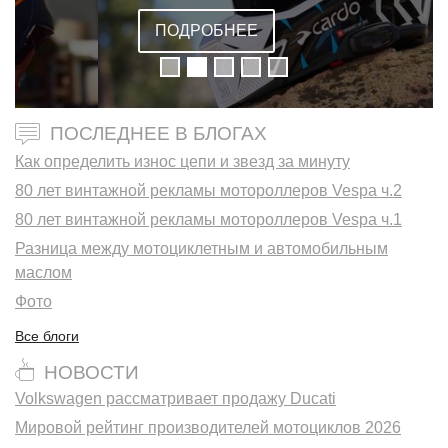
ВСТРОЕННОЙ ГАРНИТУРОЙ
ПОДРОБНЕЕ
ПОСЛЕДНЕЕ В БЛОГАХ
Как определить износ цепи и звезд за минуту
80 лет винтажной рекламы мотороллеров Vespa ч.2
80 лет винтажной рекламы мотороллеров Vespa ч.1
Разница между мотоциклетным и автомобильным
маслом
Фото
Все блоги
НОВОСТИ
Volkswagen рассматривает продажу Ducati
Мировой рейтинг производителей мотоциклов 2026