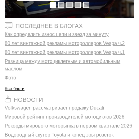
ПОСЛЕДНЕЕ В БЛОГАХ
Как определить износ цепи и звезд за минуту
80 лет винтажной рекламы мотороллеров Vespa ч.2
80 лет винтажной рекламы мотороллеров Vespa ч.1
Разница между мотоциклетным и автомобильным
маслом
Фото
Все блоги
НОВОСТИ
Volkswagen рассматривает продажу Ducati
Мировой рейтинг производителей мотоциклов 2026
Рекорды мирового моторынка в первом квартале 2026
Водородный скутер Toyota и конец эры розеток