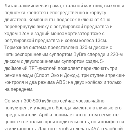
Литая алюминиевая рама, стальной маятник, выхлоп и
подножки крепятся непосредственно к корпусу
двигателя. Компоненты подвесок включают 41-ю
перевёрнутую вилку с регулировкой преднатяга и
ходом 12см и задний моноамортизатор тоже с
регулировкой преднатяга и ходом колеса 13см.
Тормозная система представлена 320-м диском с
четырёхпоршневым суппортом ByBre спереди и 220-м
диском с двухпоршневым суппортом сзади. 5-
дюймовый TFT-дисплей позволяет переключать три
режима езды (Спорт, Эко и Дождь), три ступени трекшн-
контроля и два режима ABS: на двух колёсах и только
на переднем.
Сегмент 300-500 кубиков сейчас чрезвычайно
популярен, и у каждого бренда имеются отличные его
представители. Aprilia понимает, что в этом сегменте
ценится не только производительность, но и комфорт и
утилитарность. Для того, чтобы сделать 457-ю удобной