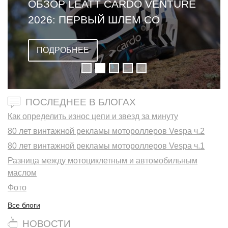
ОБЗОР LEATT CARDO VENTURE
2026: ПЕРВЫЙ ШЛЕМ СО
ВСТРОЕННОЙ ГАРНИТУРОЙ
ПОДРОБНЕЕ
ПОСЛЕДНЕЕ В БЛОГАХ
Как определить износ цепи и звезд за минуту
80 лет винтажной рекламы мотороллеров Vespa ч.2
80 лет винтажной рекламы мотороллеров Vespa ч.1
Разница между мотоциклетным и автомобильным
маслом
Фото
Все блоги
НОВОСТИ