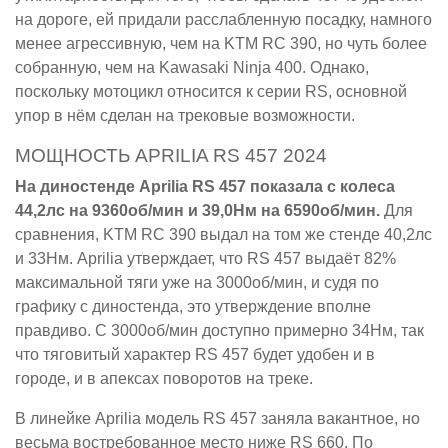
на дороге, ей придали расслабленную посадку, намного
менее агрессивную, чем на KTM RC 390, но чуть более
собранную, чем на Kawasaki Ninja 400. Однако,
поскольку мотоцикл относится к серии RS, основной
упор в нём сделан на трековые возможности.
МОЩНОСТЬ APRILIA RS 457 2024
На диностенде Aprilia RS 457 показала с колеса
44,2лс на 9360об/мин и 39,0Нм на 6590об/мин.
Для
сравнения, KTM RC 390 выдал на том же стенде 40,2лс
и 33Нм. Aprilia утверждает, что RS 457 выдаёт 82%
максимальной тяги уже на 3000об/мин, и судя по
графику с диностенда, это утверждение вполне
правдиво. С 3000об/мин доступно примерно 34Нм, так
что тяговитый характер RS 457 будет удобен и в
городе, и в апексах поворотов на треке.
В линейке Aprilia модель RS 457 заняла вакантное, но
весьма востребованное место ниже RS 660. По