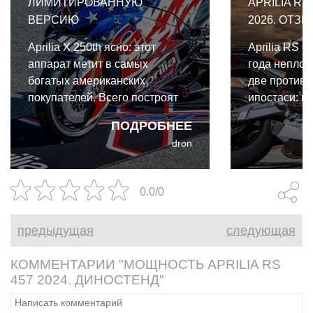
ЛИМИТИРОВАННУЮ
APRILIA RS
ВЕРСИЮ
2026. ОТЗЫ
Aprilia X 250th ясно: этот
Aprilia RS 6
аппарат метит в самых
года неплох
богатых американских
две против
покупателей. Всего построят
ипостаси: п
30 экземпляров, и 25 из них
спортивност
ПОДРОБНЕЕ
отправятся прямо в Штаты.
выпуска пер
dron
году этот м
расширил г
класса, и ве
0.0/0
продолжает 
традицию.
предыдущая
следующая
КОММЕНТАРИИ "МОЩНОСТЬ APRILIA RS
457 2024. ДИНОСТЕНД"