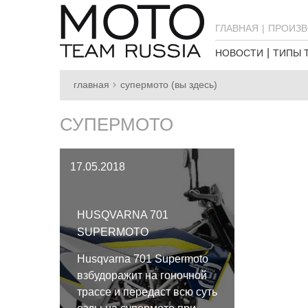
ГЛАВНАЯ
ПРОИЗВ
НОВОСТИ
ТИПЫ 
главная
супермото (вы здесь)
СУПЕРМОТО
17.05.2018
HUSQVARNA 701
SUPERMOTO
Husqvarna 701 Supermoto
взбудоражит на гоночной
трассе и передаст всю суть