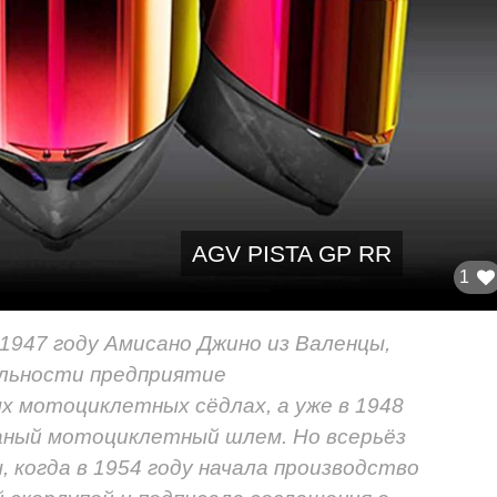
AGV PISTA GP RR
1
1947 году Амисано Джино из Валенцы,
ельности предприятие
х мотоциклетных сёдлах, а уже в 1948
аный мотоциклетный шлем. Но всерьёз
, когда в 1954 году начала производство