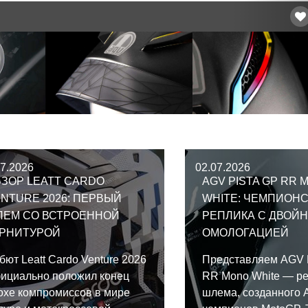
07.2026
02.07.2026
ЗОР LEATT CARDO
AGV PISTA GP RR 
NTURE 2026: ПЕРВЫЙ
WHITE: ЧЕМПИОН
ЛЕМ СО ВСТРОЕННОЙ
РЕПЛИКА С ДВОЙ
АРНИТУРОЙ
ОМОЛОГАЦИЕЙ
бют Leatt Cardo Venture 2026
Представляем AGV 
ициально положил конец
RR Mono White — р
охе компромиссов в мире
шлема, созданного 