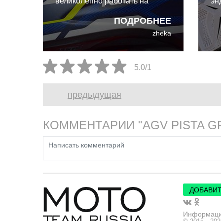
великолепно работать на
эн
улице. И даже для такого
эк
ПОДРОБНЕЕ
райдера выходного дня, как я,
ко
zheka
преимущества Kabuto F-17 GP
Ca
абсолютно реальны и
со
неоспоримы.
ин
5.0/1
ко
ра
предыдущая
бе
КОММЕНТАРИИ "AGV PISTA 
ДОБАВИТ
Информац