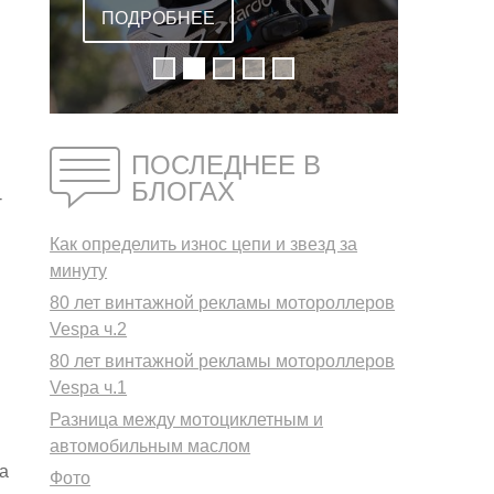
ВСТРОЕННОЙ
ПОДРОБНЕЕ
ГАРНИТУРОЙ
ПОСЛЕДНЕЕ В
БЛОГАХ
-
Как определить износ цепи и звезд за
я
минуту
80 лет винтажной рекламы мотороллеров
Vespa ч.2
80 лет винтажной рекламы мотороллеров
Vespa ч.1
Разница между мотоциклетным и
автомобильным маслом
a
Фото