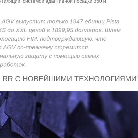
тиляции, системой адаптивной посадки 360 и
я AGV выпустит только 1947 единиц Pista
XS до XXL ценой в 1899,95 долларов. Шлем
ологацию FIM, подтверждающую, что
ия AGV по-прежнему стремится
имальную защиту с помощью самых
зработок.
GP RR С НОВЕЙШИМИ ТЕХНОЛОГИЯМИ