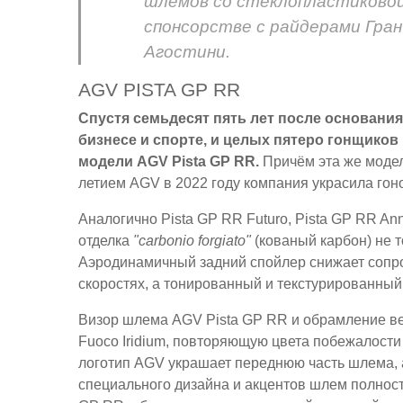
шлемов со стеклопластиковой
спонсорстве с райдерами Гра
Агостини.
AGV PISTA GP RR
Спустя семьдесят пять лет после основани
бизнесе и спорте, и целых пятеро гонщико
модели AGV Pista GP RR.
Причём эта же модель
летием AGV в 2022 году компания украсила го
Аналогично Pista GP RR Futuro, Pista GP RR An
отделка
"carbonio forgiato"
(кованый карбон) не т
Аэродинамичный задний спойлер снижает сопро
скоростях, а тонированный и текстурированны
Визор шлема AGV Pista GP RR и обрамление ве
Fuoco Iridium, повторяющую цвета побежалост
логотип AGV украшает переднюю часть шлема, 
специального дизайна и акцентов шлем полност