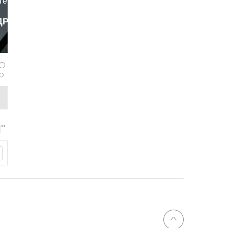
Теперь
отошлем
ДРОБНЕЕ
твует
panferov
жёстким
ности ECE
"