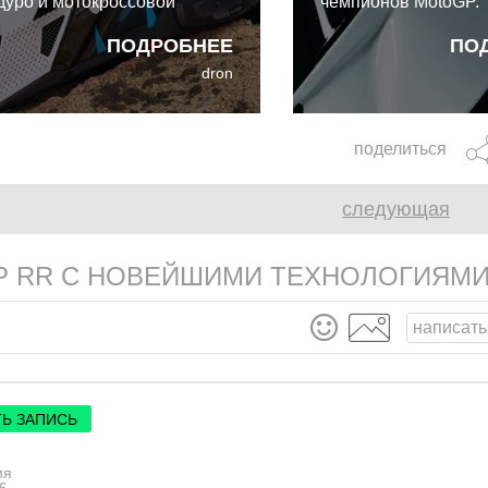
дуро и мотокроссовой
чемпионов MotoGP. 
ипировки. Рожденный в
этот карбоновый м
ПОДРОБНЕЕ
ПО
ллаборации гигантов связи
полностью соответс
dron
rdo и Leatt, представляет
новейшим и крайне 
бой первый в мире
стандартам безопас
тегрированный
22.06 и DOT.
поделиться
ммуникационный шлем,
зработанный для
следующая
здорожья.
GP RR С НОВЕЙШИМИ ТЕХНОЛОГИЯМИ
написать
Ь ЗАПИСЬ
ия