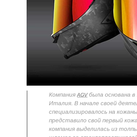
Компания
была основана в 
AGV
Италия. В начале своей деят
специализировалось на кожаны
представило свой первый кож
компания выделилась из толпы