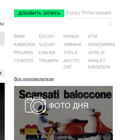
Вход
Регистрация
|
ДОБАВИТЬ ЗАПИСЬ
РЫ
BMW
DUCATI
HONDA
KTM
KAWASAKI
SUZUKI
YAMAHA
HUSQVARNA
POLARIS
CAN AM
STELS
APRILIA
CFMOTO
TRIUMPH
ARCTIC
HARLEY
CAT
DAVIDSON
я
Все производители
ФОТО ДНЯ