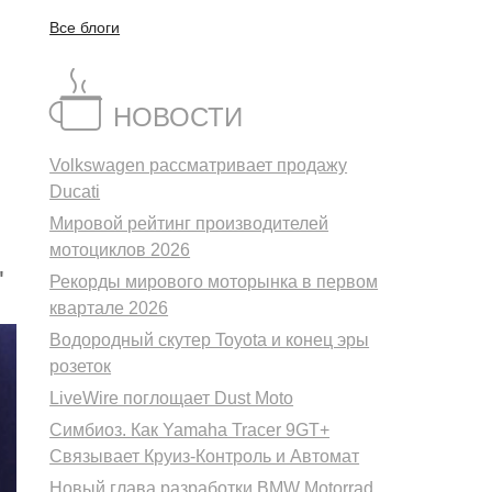
Все блоги
НОВОСТИ
Volkswagen рассматривает продажу
Ducati
Мировой рейтинг производителей
мотоциклов 2026
"
Рекорды мирового моторынка в первом
квартале 2026
Водородный скутер Toyota и конец эры
розеток
LiveWire поглощает Dust Moto
Симбиоз. Как Yamaha Tracer 9GT+
Связывает Круиз-Контроль и Автомат
Новый глава разработки BMW Motorrad.