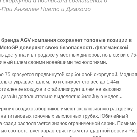
 скорлупой и подписала соглашения о
н-При Анжелем Нието и Джакомо
я бренда AGV компания сохраняет топовые позиции в
в MotoGP доверяют свою безопасность флагманской
 доступна и в продаже у местных дилеров, но в связи с 75
ночный шлем своими новейшими технологиями.
no 75 красуется продвинутой карбоновой скорлупой. Модна
олько украшает шлем, но и снижает его вес до 1,44кг.
тивление воздуха и стабилизирует шлем на высоких
й дизайн дополнительно выделяет юбилейную модель.
рхних воздухозаборников имеют эксклюзивную расцветку
и на титановых гоночных выхлопных трубах. Юбилейный
а сзади располагается значок ограниченной серии. Помимо
ью соответствует характеристикам стандартной версии Pist