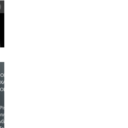
MONO
СКАЯ
НОЙ
Pista GP
еплику
AGV для