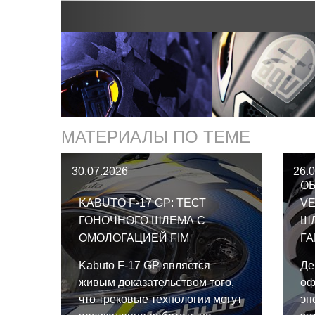
МАТЕРИАЛЫ ПО ТЕМЕ
30.07.2026
26.
ОБ
KABUTO F-17 GP: ТЕСТ
VE
ГОНОЧНОГО ШЛЕМА С
Ш
ОМОЛОГАЦИЕЙ FIM
Г
Kabuto F-17 GP является
Де
живым доказательством того,
оф
что трековые технологии могут
эп