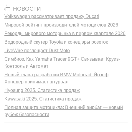
НОВОСТИ
Volkswagen рассматривает продажу Ducati
Мировой рейтинг производителей мотоциклов 2026
Рекорды мирового моторынка в первом квартале 2026
Водородный скутер Toyota и конец эры розеток
LiveWire поглощает Dust Moto
Симбиоз. Как Yamaha Tracer 9GT+ Связывает Круиз-
Контроль и Автомат
Новый глава разработки BMW Motorrad. Йозеф
Хонедер принимает штурвал
Hyosung 2025. Статистика продаж
Kawasaki 2025. Статистика продаж
Полная защита мотоцикла: Внешний аирбаг — новый
рубеж безопасности