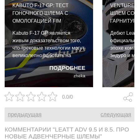
KABUTO F-17 GP: ТЕСТ
VENTURE 2
ГОНОЧНОГО ШЛЕМА С
ШЛЕМ СО 
ОМОЛОГАЦИЕЙ FIM
ГАРНИТУР
Kabuto F-17 GP является
Дебют Leatt
живым доказательством того,
официально
что трековые технологии могут
эпохе компр
великолепно работать на
эндуро и мо
улице. И даже для такого
экипировки.
ПОДРОБНЕЕ
райдера выходного дня, как я,
коллабораци
zheka
преимущества Kabuto F-17 GP
Cardo и Leat
абсолютно реальны и
собой первы
неоспоримы.
интегриров
0.0/0
коммуникац
разработан
предыдущая
следующая
бездорожья.
КОММЕНТАРИИ "LEATT ADV 9.5 И 8.5. ПРО
НОВЫЕ АДВЕНЧЕРНЫЕ ШЛЕМЫ"