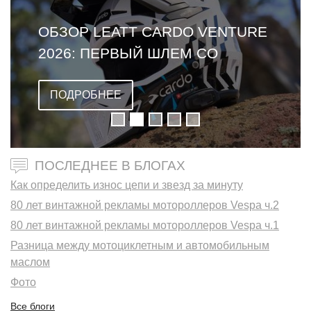
ОБЗОР LEATT CARDO VENTURE
2026: ПЕРВЫЙ ШЛЕМ СО
ВСТРОЕННОЙ ГАРНИТУРОЙ
ПОДРОБНЕЕ
ПОСЛЕДНЕЕ В БЛОГАХ
Как определить износ цепи и звезд за минуту
80 лет винтажной рекламы мотороллеров Vespa ч.2
80 лет винтажной рекламы мотороллеров Vespa ч.1
Разница между мотоциклетным и автомобильным
маслом
Фото
Все блоги