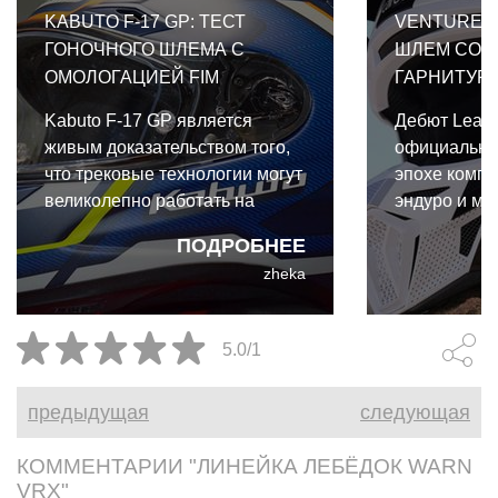
KABUTO F-17 GP: ТЕСТ
VENTURE 2
ГОНОЧНОГО ШЛЕМА С
ШЛЕМ СО 
ОМОЛОГАЦИЕЙ FIM
ГАРНИТУР
Kabuto F-17 GP является
Дебют Leatt
живым доказательством того,
официально
что трековые технологии могут
эпохе компр
великолепно работать на
эндуро и мо
улице. И даже для такого
экипировки.
ПОДРОБНЕЕ
райдера выходного дня, как я,
коллабораци
zheka
преимущества Kabuto F-17 GP
Cardo и Leat
абсолютно реальны и
собой первы
неоспоримы.
интегриров
5.0/1
коммуникац
разработан
предыдущая
следующая
бездорожья.
КОММЕНТАРИИ "ЛИНЕЙКА ЛЕБЁДОК WARN
VRX"